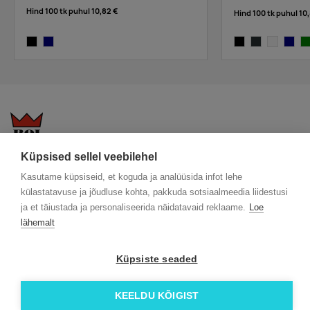
Hind 100 tk puhul
10,82 €
Hind 100 tk puhul
10
black
navy
black
anthracite
white
navy
gr
Küpsised sellel veebilehel
KKK
Üldtingimused
Blogi
Kasutame küpsiseid, et koguda ja analüüsida infot lehe
Trükitehnikad
ÖKO reklaamkingitused
Meeskond
külastatavuse ja jõudluse kohta, pakkuda sotsiaalmeedia liidestusi
Meist lähemalt
Kontakt
ja et täiustada ja personaliseerida näidatavaid reklaame.
Loe
Facebook
lähemalt
Instagram
Linkedin
Küpsiste seaded
© 2026 Roi OÜ | Kõik õigused on kaitstud.
KEELDU KÕIGIST