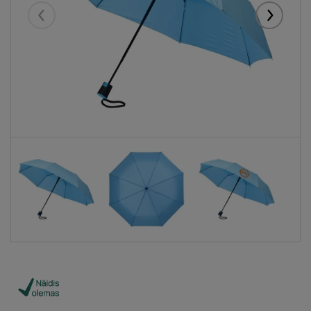
Eelmised
Järgmise