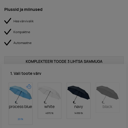
Plussid ja miinused
Hea värvivalik
Kompaktne
Automaatne
KOMPLEKTEERI TOODE 3 LIHTSA SAMMUGA
1. Vali toote värv
process blue
white
navy
black
4970 tk
14189 tk
20
tk