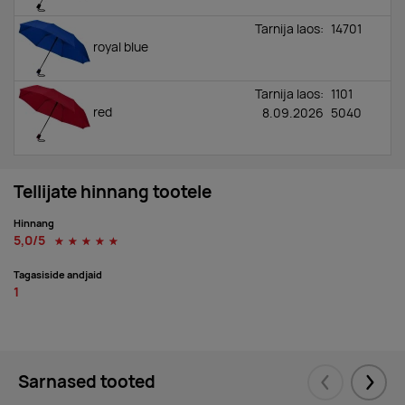
Tarnija laos:
14701
royal blue
Tarnija laos:
1101
red
8.09.2026
5040
Tellijate hinnang tootele
Hinnang
5,0/5
☆
☆
☆
☆
☆
Tagasiside andjaid
1
Sarnased tooted
Eelmised
Järgm