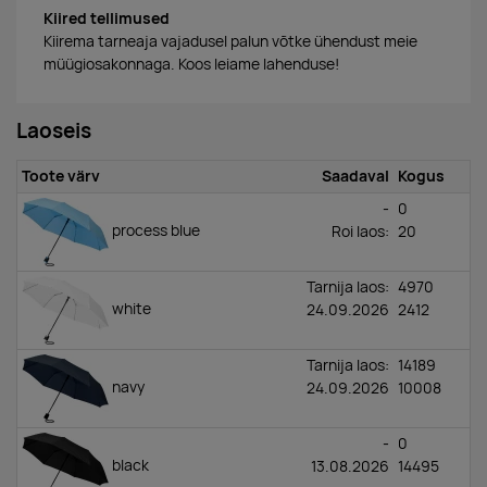
Kiired tellimused
Kiirema tarneaja vajadusel palun võtke ühendust meie
müügiosakonnaga. Koos leiame lahenduse!
Laoseis
Toote värv
Saadaval
Kogus
-
0
process blue
Roi laos
:
20
Tarnija laos:
4970
white
24.09.2026
2412
Tarnija laos:
14189
navy
24.09.2026
10008
-
0
black
13.08.2026
14495