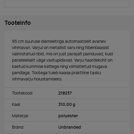
Tooteinfo
95 cm suuruse diameetriga automaatselt avanev
vihmavari. Varjul on metallist vars ning fiiberklaasist
valmistatud ribid, mis on just parajalt painduvad, kuid
paralleelselt väga vastupidavad. Varju haardekoht on
kaetud kummise kattega ning viimistletud mugava
pandlaga. Tootega tuleb kaasa praktiline tasku
vihmavarju hoiustamiseks.
Tootekood
218237
Kaal
310,00 g
Materjal
polyester
Bränd
Unbranded