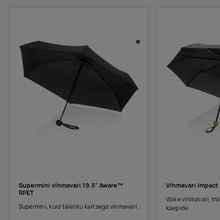
Supermini vihmavari 19.5" Aware™
Vihmavari Impact
RPET
Väike vihmavari, mi
Supermini, kuid täieliku kaitsega vihmavari.
käepide.