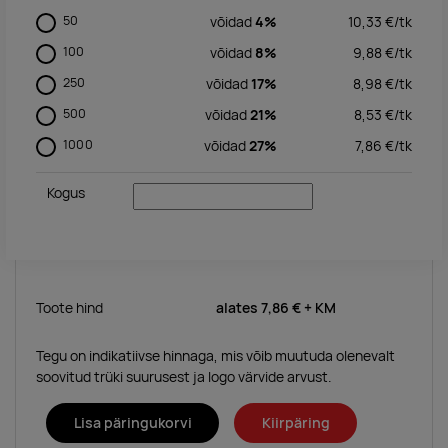
50
võidad
4%
10,33
€/
tk
100
võidad
8%
9,88
€/
tk
250
võidad
17%
8,98
€/
tk
500
võidad
21%
8,53
€/
tk
1000
võidad
27%
7,86
€/
tk
Kogus
Toote hind
alates
7,86 €
+ KM
Tegu on indikatiivse hinnaga, mis võib muutuda olenevalt
soovitud trüki suurusest ja logo värvide arvust.
Lisa päringukorvi
Kiirpäring