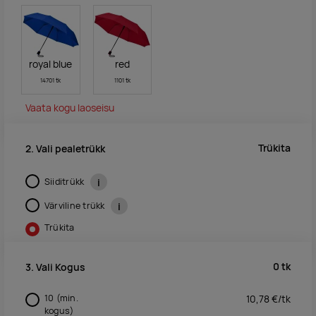
royal blue
red
14701 tk
1101 tk
Vaata kogu laoseisu
Trükita
2. Vali pealetrükk
Siiditrükk
i
Värviline trükk
i
Trükita
0
tk
3. Vali Kogus
10
(min.
10,78
€/
tk
kogus)