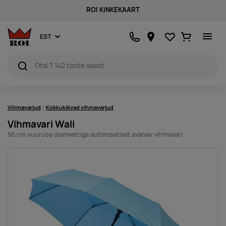
ROI KINKEKAART
Lemmikud
Ostukorv
EST
Vihmavarjud
Kokkukäivad vihmavarjud
Vihmavari Wali
95 cm suuruse diameetriga automaatselt avanev vihmavari.