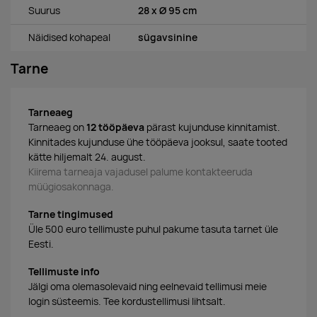
Suurus
28 x Ø 95 cm
Näidised kohapeal
sügavsinine
Tarne
Tarneaeg
Tarneaeg on
12 tööpäeva
pärast kujunduse kinnitamist.
Kinnitades kujunduse ühe tööpäeva jooksul, saate tooted
kätte hiljemalt 24. august.
Kiirema tarneaja vajadusel palume kontakteeruda
müügiosakonnaga.
Tarne tingimused
Üle 500 euro tellimuste puhul pakume tasuta tarnet üle
Eesti.
Tellimuste info
Jälgi oma olemasolevaid ning eelnevaid tellimusi meie
login süsteemis. Tee kordustellimusi lihtsalt.