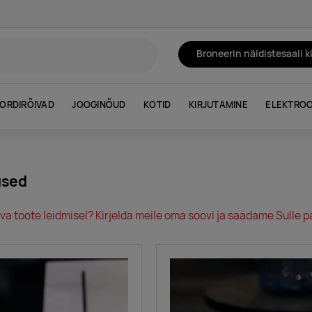
Broneerin näidistesaali 
ORDIRÕIVAD
JOOGINÕUD
KOTID
KIRJUTAMINE
ELEKTROO
used
va toote leidmisel? Kirjelda meile oma soovi ja saadame Sulle pa