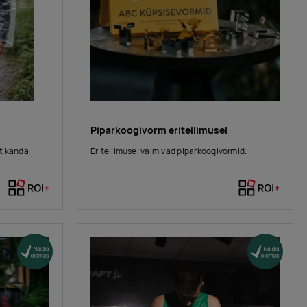
Piparkoogivorm eritellimusel
it kanda
Eritellimusel valmivad piparkoogivormid.