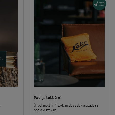
Padi ja tekk 2in1
.
Ülipehme 2-in-1 tekk, mida saab kasutada nii
padja kui tekina.