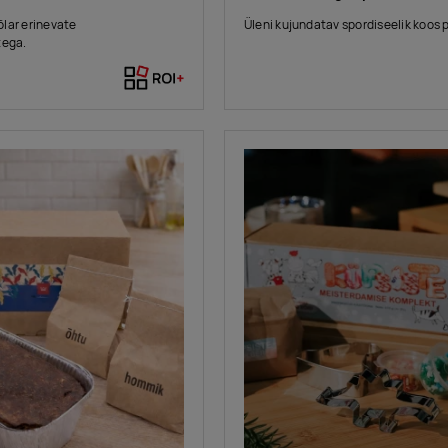
lar erinevate
Üleni kujundatav spordiseelik koos 
tega.