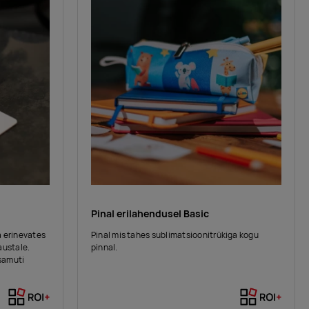
Pinal erilahendusel Basic
a erinevates
Pinal mis tahes sublimatsioonitrükiga kogu
austale.
pinnal.
samuti