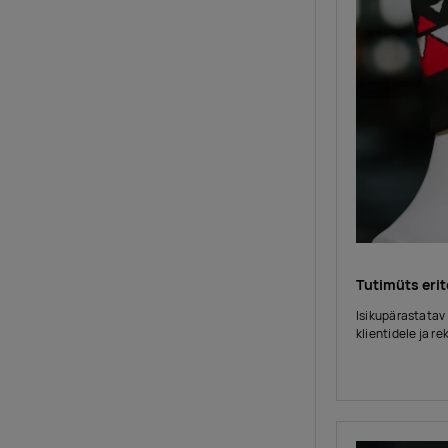
Tutimüts erit
Isikupärastatav 
klientidele ja 