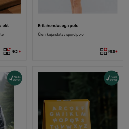
plekt
Erilahendusega polo
ste
Üleni kujundatav spordipolo.