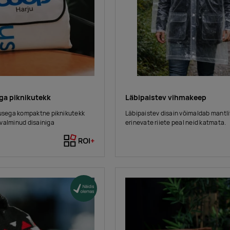
ga piknikutekk
Läbipaistev vihmakeep
lusega kompaktne piknikutekk
Läbipaistev disain võimaldab mantl
valminud disainiga
erinevate riiete peal neid katmata.