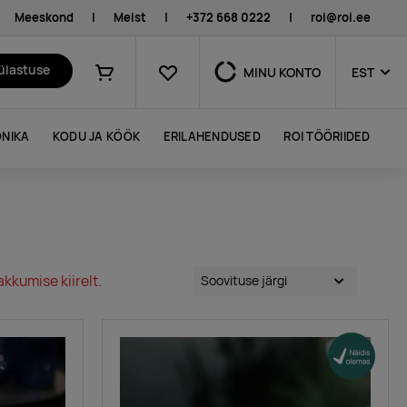
Meeskond
|
Meist
|
+372 668 0222
|
roi@roi.ee
Lemmikud
külastuse
MINU KONTO
EST
Ostukorv
NIKA
KODU JA KÖÖK
ERILAHENDUSED
ROI TÖÖRIIDED
kkumise kiirelt.