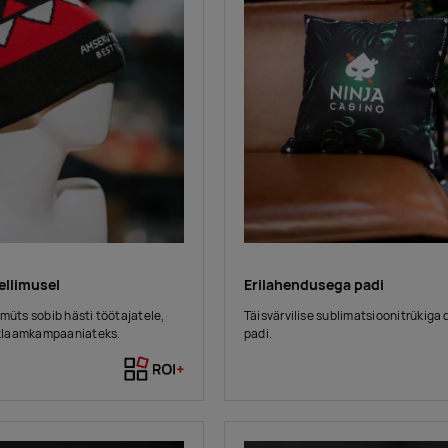
ellimusel
Erilahendusega padi
müts sobib hästi töötajatele,
Täisvärvilise sublimatsioonitrükiga 
reklaamkampaaniateks.
padi.