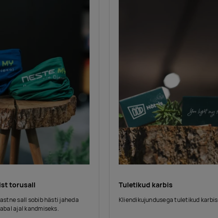
ist torusall
Tuletikud karbis
lastne sall sobib hästi jaheda
Kliendikujundusega tuletikud karbis
vabal ajal kandmiseks.