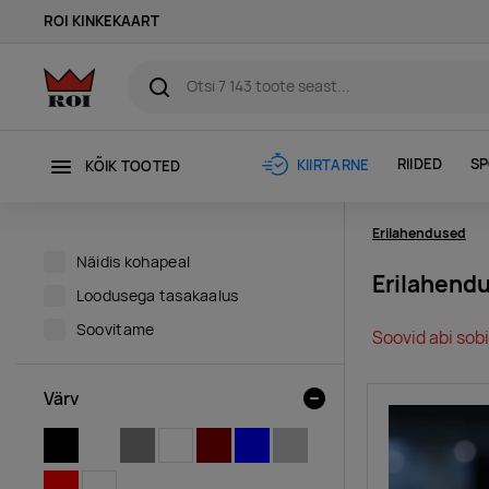
ROI KINKEKAART
RIIDED
SP
KIIRTARNE
KÕIK TOOTED
Erilahendused
Näidis kohapeal
Erilahend
Loodusega tasakaalus
Soovitame
Soovid abi sobi
Värv
MUST
MITMEVÄRVILINE
HALL
VALGE
PRUUN
SININE
HÕBEDANE
PUNANE
LÄBIPAISTEV