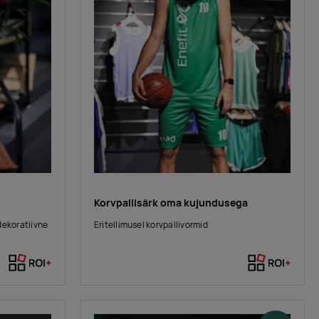
Korvpallisärk oma kujundusega
dekoratiivne
Eritellimusel korvpallivormid