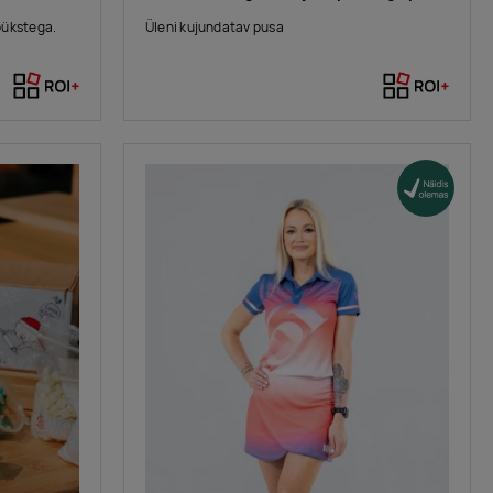
pükstega.
Üleni kujundatav pusa