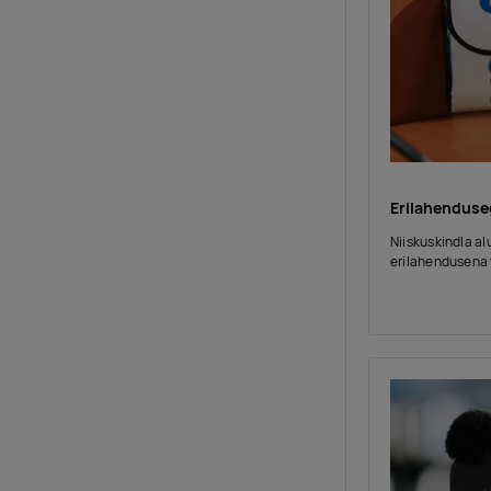
Erilahenduse
Niiskuskindla a
erilahendusena 