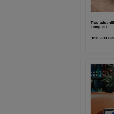
Traditsioonil
komplekt
Hind 100 tk puh