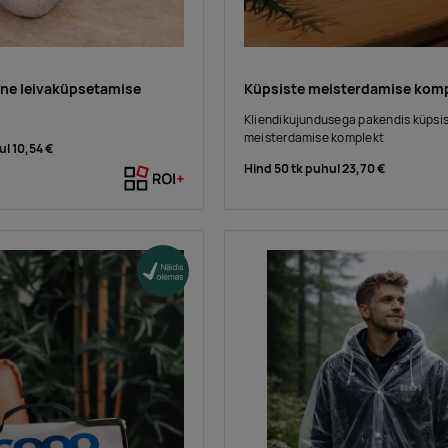
ine leivaküpsetamise
Küpsiste meisterdamise kom
Kliendikujundusega pakendis küpsi
meisterdamise komplekt
ul
10,54 €
Hind 50 tk puhul
23,70 €