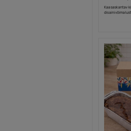
Kaasaskantav kõ
disainivõimalus