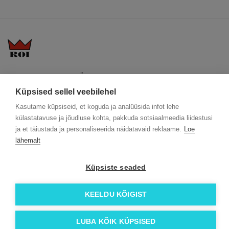
KKK
Üldtingimused
Blogi
Trükitehnikad
ÖKO reklaamkingitused
Meeskond
Küpsised sellel veebilehel
Meist lähemalt
Kontakt
Kasutame küpsiseid, et koguda ja analüüsida infot lehe
Facebook
külastatavuse ja jõudluse kohta, pakkuda sotsiaalmeedia liidestusi
ja et täiustada ja personaliseerida näidatavaid reklaame.
Loe
Instagram
lähemalt
Linkedin
Küpsiste seaded
© 2026 Roi OÜ | Kõik õigused on kaitstud.
KEELDU KÕIGIST
LUBA KÕIK KÜPSISED