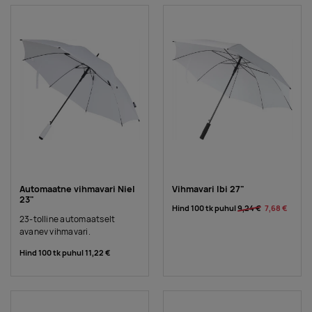
Automaatne vihmavari Niel
Vihmavari Ibi 27"
23"
Hind 100 tk puhul
9,24 €
7,68 €
23-tolline automaatselt
avanev vihmavari.
Hind 100 tk puhul
11,22 €