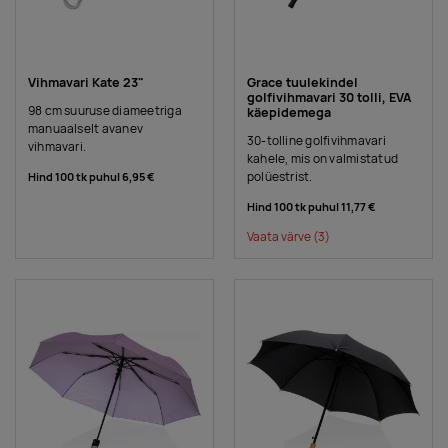
Vihmavari Kate 23"
Grace tuulekindel
golfivihmavari 30 tolli, EVA
98 cm suuruse diameetriga
käepidemega
manuaalselt avanev
30-tolline golfivihmavari
vihmavari.
kahele, mis on valmistatud
polüestrist.
Hind 100 tk puhul
6,95 €
Hind 100 tk puhul
11,77 €
Vaata värve
(3)