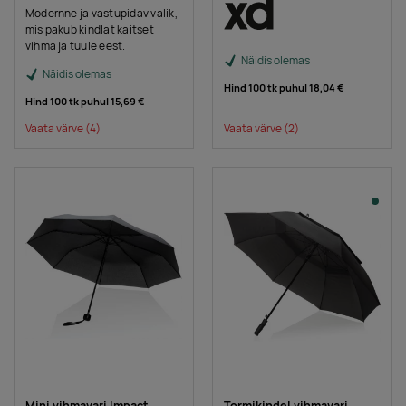
Modernne ja vastupidav valik,
mis pakub kindlat kaitset
vihma ja tuule eest.
Näidis olemas
Näidis olemas
Hind 100 tk puhul
18,04 €
Hind 100 tk puhul
15,69 €
Vaata värve
(4)
Vaata värve
(2)
Mini vihmavari Impact
Tormikindel vihmavari