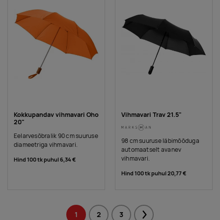
Kokkupandav vihmavari Oho
Vihmavari Trav 21.5"
20"
Eelarvesõbralik 90 cm suuruse
98 cm suuruse läbimõõduga
diameetriga vihmavari.
automaatselt avanev
vihmavari.
Hind 100 tk puhul
6,34 €
Hind 100 tk puhul
20,77 €
1
2
3
Next