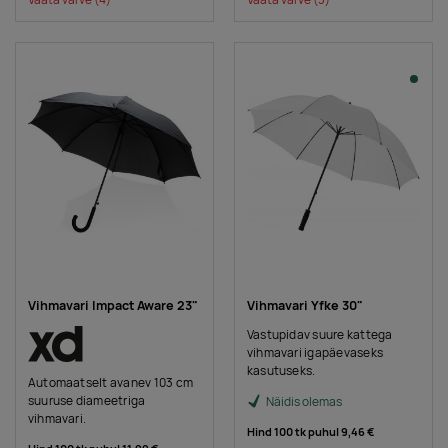
Vihmavari Impact Aware 23"
Vihmavari Yfke 30"
Vastupidav suure kattega
vihmavari igapäevaseks
kasutuseks.
Automaatselt avanev 103 cm
suuruse diameetriga
Näidis olemas
vihmavari.
Hind 100 tk puhul
9,46 €