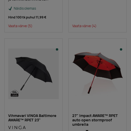
Näidis olemas
Hind 100 tk puhul
11,99 €
Vaata värve
(5)
Vaata värve
(4)
Vihmavari VINGA Baltimore
27" Impact AWARE™ RPET
AWARE™ RPET 23"
auto open stormproof
umbrella