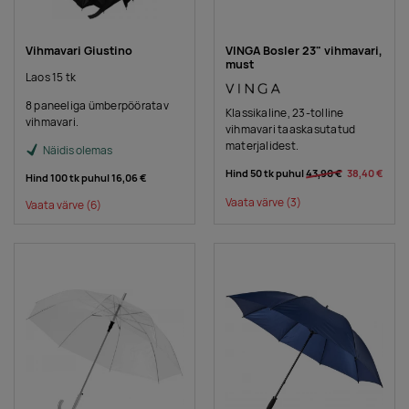
Vihmavari Giustino
VINGA Bosler 23" vihmavari,
must
Laos 15 tk
8 paneeliga ümberpööratav
Klassikaline, 23-tolline
vihmavari.
vihmavari taaskasutatud
materjalidest.
Näidis olemas
Hind 50 tk puhul
43,90 €
38,40 €
Hind 100 tk puhul
16,06 €
Vaata värve
(3)
Vaata värve
(6)