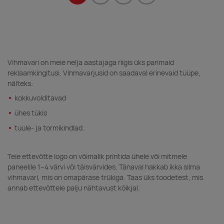
Vihmavari on meie nelja aastajaga riigis üks parimaid
reklaamkingitusi. Vihmavarjusid on saadaval erinevaid tüüpe,
näiteks:
kokkuvolditavad
ühes tükis
tuule- ja tormikindlad.
Teie ettevõtte logo on võimalik printida ühele või mitmele
paneelile 1–4 värvi või täisvärvides. Tänaval hakkab ikka silma
vihmavari, mis on omapärase trükiga. Taas üks toodetest, mis
annab ettevõttele palju nähtavust kõikjal.