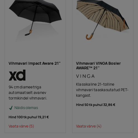
Vihmavari Impact Aware 21"
Vihmavari VINGA Bosler
AWARE™ 21''
Klassikaline 21-tolline
94 cm diameetriga
vihmavari taaskasutatud PET-
automaatselt avanev
kangast.
tormikindel vihmavari.
Hind 50 tk puhul
32,86 €
Näidis olemas
Hind 100 tk puhul
19,21 €
Vaata värve
(5)
Vaata värve
(4)