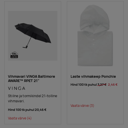
Vihmavari VINGA Baltimore
Laste vihmakeep Ponchie
AWARE™ RPET 21"
Hind 100 tk puhul
3,27 €
2,46 €
Stiilne ja tormikindel 21-tolline
vihmavari.
Vaata värve
(3)
Hind 100 tk puhul
20,46 €
Vaata värve
(4)