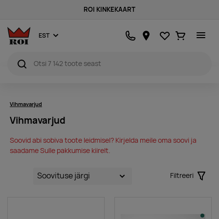
ROI KINKEKAART
Lemmikud
Ostukorv
EST
Vihmavarjud
Vihmavarjud
Soovid abi sobiva toote leidmisel? Kirjelda meile oma soovi ja
saadame Sulle pakkumise kiirelt.
Filtreeri
Filter