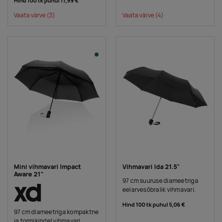
Hind 100 tk puhul
11,99 €
Vaata värve
(3)
Vaata värve
(4)
Mini vihmavari Impact
Vihmavari Ida 21.5"
Aware 21"
97 cm suuruse diameetriga
eelarvesõbralik vihmavari.
Hind 100 tk puhul
5,06 €
97 cm diameetriga kompaktne
ja tormikindel vihmavari.