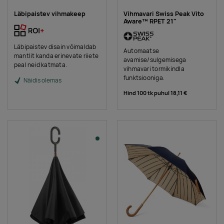
Läbipaistev vihmakeep
Vihmavari Swiss Peak Vito
Aware™ RPET 21"
Läbipaistev disain võimaldab
Automaatse
mantlit kanda erinevate riiete
avamise/sulgemisega
peal neid katmata.
vihmavari tormikindla
funktsiooniga.
Näidis olemas
Hind 100 tk puhul
18,11 €