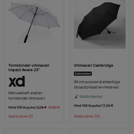
Tormikindel vihmavari
Vihmavari Cambridge
Impact Aware 23"
99 cm suuruse diameetriga
täisautomaatne vihmavari.
Manuaalselt avatav
Näidis olemas
tormikindel vihmavari.
Hind 100 tk puhul
17,60 €
Hind 100 tk puhul
11,16 €
10,82 €
Vaata värve
(2)
Vaata värve
(10)