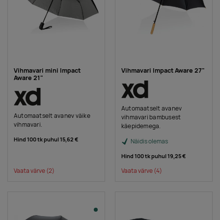
Vihmavari mini Impact
Vihmavari Impact Aware 27"
Aware 21"
Automaatselt avanev
Automaatselt avanev väike
vihmavari bambusest
vihmavari.
käepidemega.
Hind 100 tk puhul
15,62 €
Näidis olemas
Hind 100 tk puhul
19,25 €
Vaata värve
(2)
Vaata värve
(4)