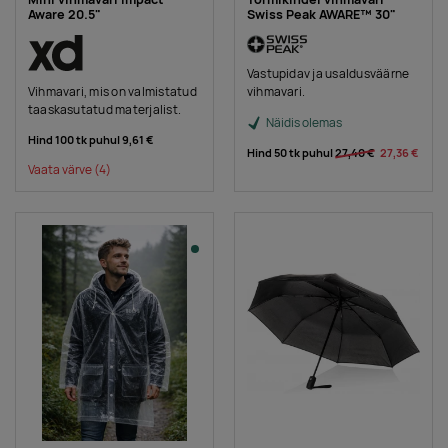
Aware 20.5"
Swiss Peak AWARE™ 30"
Vastupidav ja usaldusväärne
Vihmavari, mis on valmistatud
vihmavari.
taaskasutatud materjalist.
Näidis olemas
Hind 100 tk puhul
9,61 €
Hind 50 tk puhul
27,40 €
27,36 €
Vaata värve
(4)