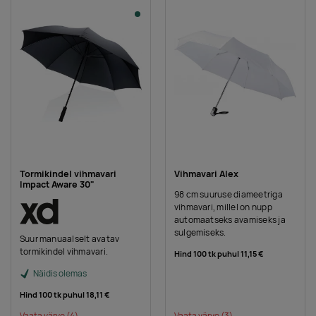
Tormikindel vihmavari
Vihmavari Alex
Impact Aware 30"
98 cm suuruse diameetriga
vihmavari, millel on nupp
automaatseks avamiseks ja
sulgemiseks.
Suur manuaalselt avatav
tormikindel vihmavari.
Hind 100 tk puhul
11,15 €
Näidis olemas
Hind 100 tk puhul
18,11 €
Vaata värve
(4)
Vaata värve
(3)