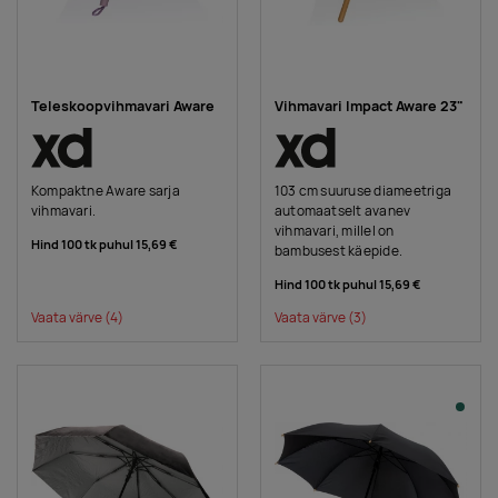
Teleskoopvihmavari Aware
Vihmavari Impact Aware 23"
Kompaktne Aware sarja
103 cm suuruse diameetriga
vihmavari.
automaatselt avanev
vihmavari, millel on
Hind 100 tk puhul
15,69 €
bambusest käepide.
Hind 100 tk puhul
15,69 €
Vaata värve
(4)
Vaata värve
(3)