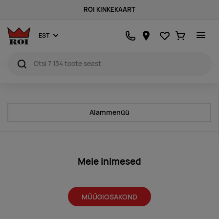
ROI KINKEKAART
Lemmikud
Ostukorv
EST
Alammenüü
Meie inimesed
MÜÜGIOSAKOND