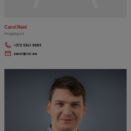
Carol Raid
Projektijuht
+372 5341 9883
carol@roi.ee