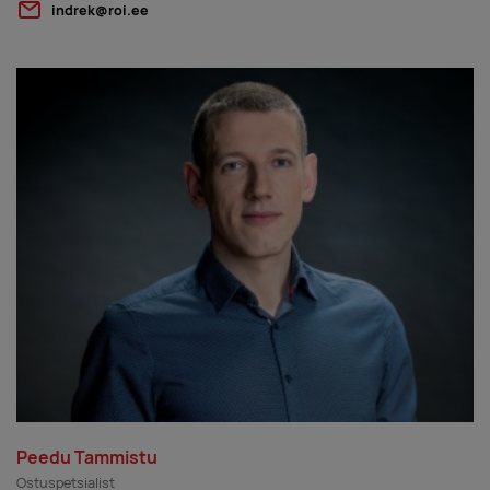
indrek@roi.ee
Peedu Tammistu
Ostuspetsialist