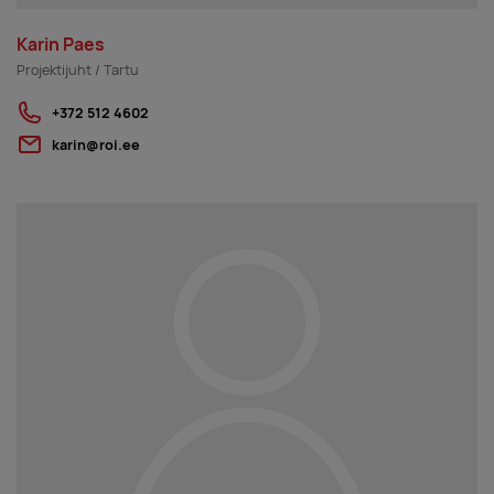
Karin Paes
Projektijuht / Tartu
+372 512 4602
karin@roi.ee