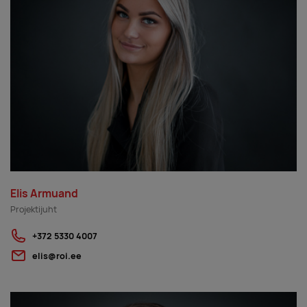
Elis Armuand
Projektijuht
+372 5330 4007
elis@roi.ee