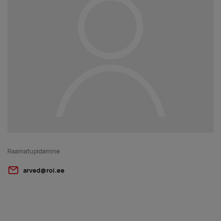
Raamatupidamine
arved@roi.ee