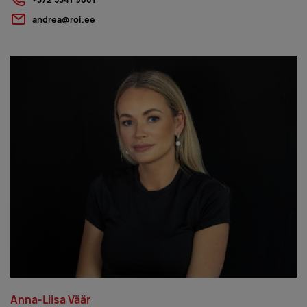
andrea@roi.ee
Anna-Liisa Väär