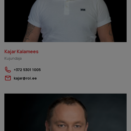
Kajar Kalamees
Kujundaja
+372 5301 1005
kajar@roi.ee