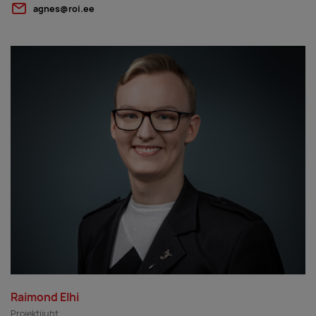
agnes@roi.ee
Raimond Elhi
Projektijuht