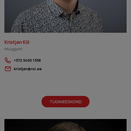
Kristjan Kiil
Müügijuht
+372 5450 1358
kristjan@roi.ee
TUGIMEESKOND