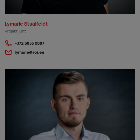
Lymarle Staalfeldt
Projektijuht
+372 5855 0087
lymarle@roi.ee