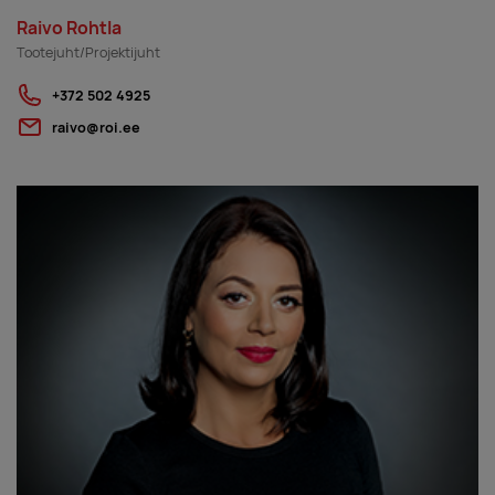
Raivo Rohtla
Tootejuht/Projektijuht
+372 502 4925
raivo@roi.ee