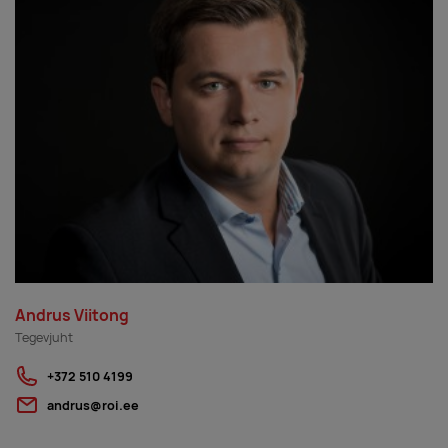
Andrus Viitong
Tegevjuht
+372 510 4199
andrus@roi.ee