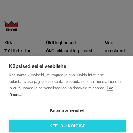
KKK
Üldtingimused
Blogi
Trükitehnikad
ÖKO reklaamkingitused
Meeskond
Meist lähemalt
Kontakt
Küpsised sellel veebilehel
Facebook
Instagram
Kasutame küpsiseid, et koguda ja analüüsida infot lehe
külastatavuse ja jõudluse kohta, pakkuda sotsiaalmeedia liidestusi
Linkedin
ja et täiustada ja personaliseerida näidatavaid reklaame.
Loe
lähemalt
© 2026 Roi OÜ | Kõik õigused on kaitstud.
Küpsiste seaded
KEELDU KÕIGIST