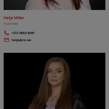
Helje Miller
Kujundaja
+372 5860 8081
helje@roi.ee