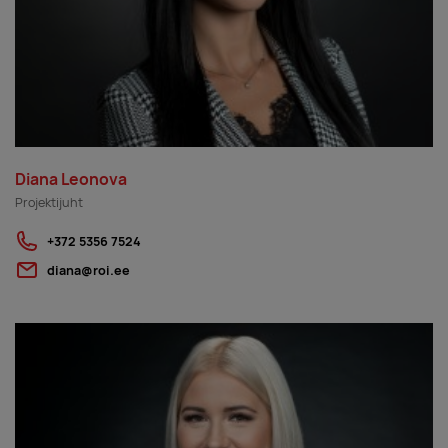
Diana Leonova
Projektijuht
+372 5356 7524
diana@roi.ee