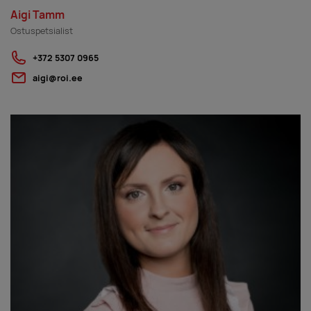
Aigi Tamm
Ostuspetsialist
+372 5307 0965
aigi@roi.ee