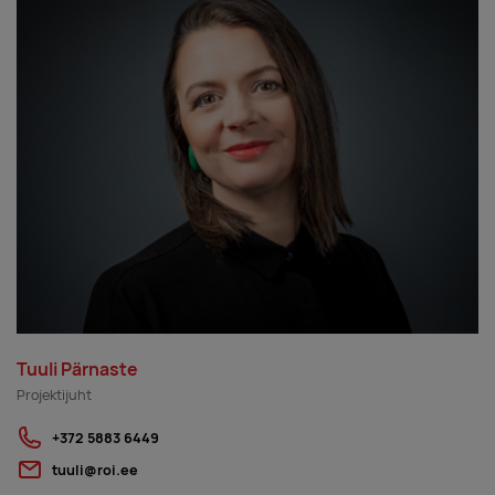
Tuuli Pärnaste
Projektijuht
+372 5883 6449
tuuli@roi.ee