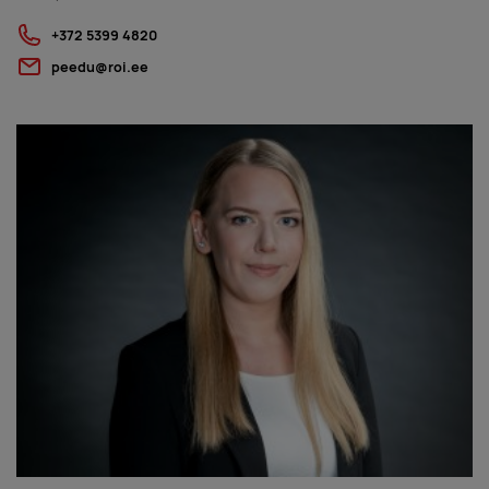
+372 5399 4820
peedu@roi.ee