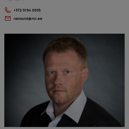
+372 5194 0935
raimond@roi.ee