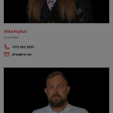
Alisa Koplus
Kujundaja
+372 502 3933
alisa@roi.ee