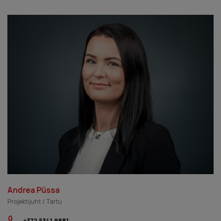
Andrea Püssa
Projektijuht / Tartu
+372 5341 9881