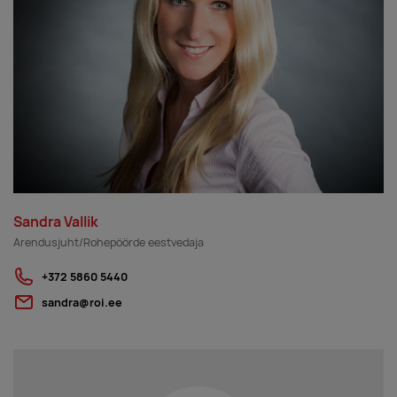
Sandra Vallik
Arendusjuht/Rohepöörde eestvedaja
+372 5860 5440
sandra@roi.ee