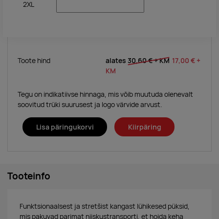
2XL
Toote hind
alates
30,60 €
+ KM
17,00 €
+
KM
Tegu on indikatiivse hinnaga, mis võib muutuda olenevalt
soovitud trüki suurusest ja logo värvide arvust.
Lisa päringukorvi
Kiirpäring
Tooteinfo
Funktsionaalsest ja stretšist kangast lühikesed püksid,
mis pakuvad parimat niiskustransporti, et hoida keha