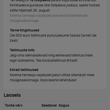
Tarneaeg on
12 tööpäeva
pärast kujunduse kinnitamist.
Kinnitades kujunduse ühe tööpäeva jooksul, saate tooted
kätte hiljemalt 26. august.
Kiirema tarneaja vajadusel palume kontakteeruda
müügiosakonnaga.
Tarne tingimused
Üle 500 euro tellimuste puhul pakume tasuta tarnet üle
Eesti.
Tellimuste info
Jälgi oma olemasolevaid ning eelnevaid tellimusi meie
login süsteemis. Tee kordustellimusi lihtsalt.
Kiired tellimused
Kiirema tarneaja vajadusel palun võtke ühendust meie
müügiosakonnaga. Koos leiame lahenduse!
Laoseis
Toote värv
Saadaval
Kogus