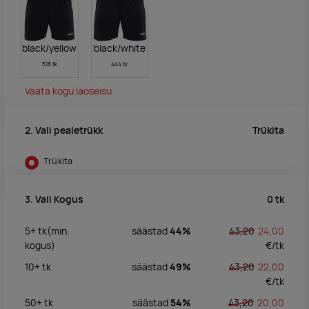
black/yellow
black/white
518 tk
444 tk
Vaata kogu laoseisu
Trükita
2. Vali pealetrükk
Trükita
0
tk
3. Vali Kogus
5+
tk
(min.
säästad
44%
43,20
24,00
kogus)
€/
tk
10+
tk
säästad
49%
43,20
22,00
€/
tk
50+
tk
säästad
54%
43,20
20,00