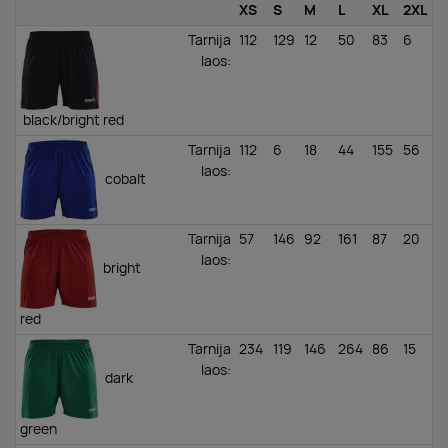
XS
S
M
L
XL
2XL
Tarnija
112
129
12
50
83
6
laos
:
black/bright red
Tarnija
112
6
18
44
155
56
laos
:
cobalt
Tarnija
57
146
92
161
87
20
laos
:
bright
red
Tarnija
234
119
146
264
86
15
laos
:
dark
green