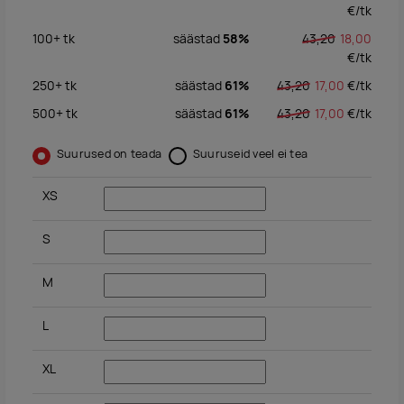
€/
tk
100+
tk
säästad
58%
43,20
18,00
€/
tk
250+
tk
säästad
61%
43,20
17,00
€/
tk
500+
tk
säästad
61%
43,20
17,00
€/
tk
Suurused on teada
Suuruseid veel ei tea
XS
S
M
L
XL