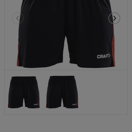
Eelmised
Järgmise