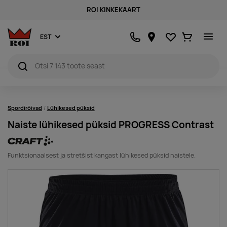
ROI KINKEKAART
Lemmikud
Ostukorv
EST
Spordirõivad
Lühikesed püksid
Naiste lühikesed püksid PROGRESS Contrast
Funktsionaalsest ja stretšist kangast lühikesed püksid naistele.