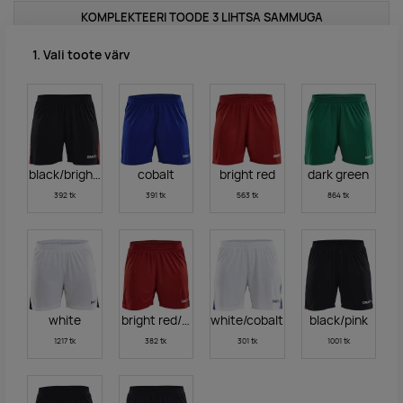
KOMPLEKTEERI TOODE 3 LIHTSA SAMMUGA
1. Vali toote värv
black/bright red
cobalt
bright red
dark green
392 tk
391 tk
563 tk
864 tk
white
bright red/black
white/cobalt
black/pink
1217 tk
382 tk
301 tk
1001 tk