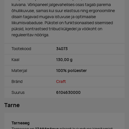
kuivana. Võrkpaneel jalgevahelises osas tagab parema
õhuliikuvuse, samas kui suur elastsus ning ergonoomiline
disain tagavad mugava istuvuse ja optimaalse
liikumisvabaduse. Pükstel on
funktsionaalsed sisemised
püksid,
kontrastsed triibud külgedel ja v
öökoht on
reguleeritav nööriga.
Tootekood
34073
Kaal
130,00 g
Materjal
100% polüester
Bränd
Craft
Suurus
6104630000
Tarne
Tarneaeg