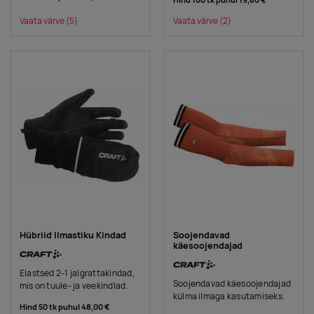
Hind 100 tk puhul
19,80 €
Vaata värve
(5)
Vaata värve
(2)
Hübriid Ilmastiku Kindad
Soojendavad
käesoojendajad
Elastsed 2-1 jalgrattakindad,
Soojendavad käesoojendajad
mis on tuule- ja veekindlad.
külma ilmaga kasutamiseks.
Hind 50 tk puhul
48,00 €