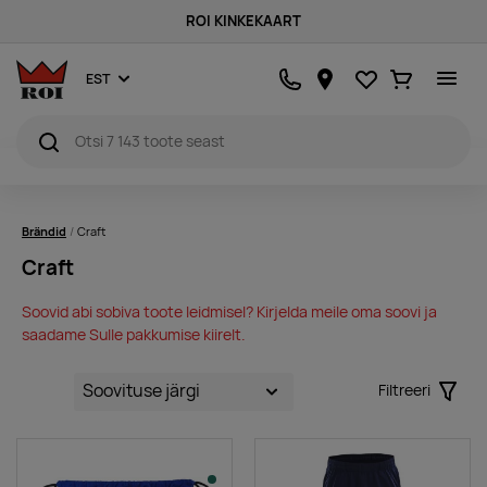
ROI KINKEKAART
Lemmikud
Ostukorv
EST
Brändid
Craft
Craft
Soovid abi sobiva toote leidmisel? Kirjelda meile oma soovi ja
saadame Sulle pakkumise kiirelt.
Filtreeri
Filter