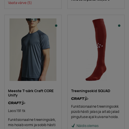
Vaata värve
(5)
Meeste T-särk Craft CORE
Treeningsokid SQUAD
Unify
Funktsionaalne treeningsokk
Laos 191 tk
püsib hästi jalas ja aitab jalad
pingutuse ajal kuivana hoida.
Funktsionaalne treeningsärk,
mis hoiab vormi ja sobib hästi
Näidis olemas