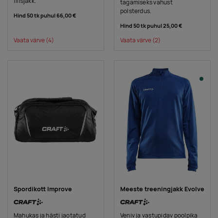
fliisjakk.
tagamiseks vahust
polsterdus.
Hind 50 tk puhul
66,00 €
Hind 50 tk puhul
25,00 €
Vaata värve
(4)
Vaata värve
(2)
Spordikott Improve
Meeste treeningjakk Evolve
Mahukas ja hästi jaotatud
Veniv ja vastupidav poolpika