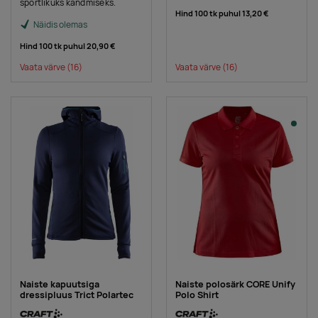
sportlikuks kandmiseks.
Hind 100 tk puhul
13,20 €
Näidis olemas
Hind 100 tk puhul
20,90 €
Vaata värve
(16)
Vaata värve
(16)
Naiste kapuutsiga
Naiste polosärk CORE Unify
dressipluus Trict Polartec
Polo Shirt