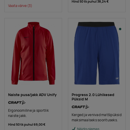
Hind 50 tk puhul
38,24 €
Vaata värve
(3)
Naiste pusa/jakk ADV Unify
Progress 2.0 Lühikesed
Püksid M
Ergonoomiline ja sportlik
Kerged ja venivad matšipüksid
naiste jakk.
maksimaalseks soorituseks.
Hind 50 tk puhul
69,00 €
Näidis olemas