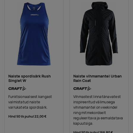
Naiste spordisärk Rush
Naiste vihmamantel Urban
Singlet W
Rain Coat
Funktsionaalsest kangast
Vihmastest linnatänavatest
valmistatud naiste
inspireeritud välimusega
varrukateta spordisärk.
vihmamantel on veekindel
ning mitmekordselt
Hind 50 tk puhul
22,00 €
reguleeritava ja eemaldatava
kapuutsiga.
Hind 50 tk puhul
166,80 €