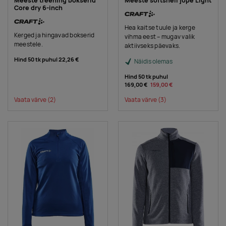
Meeste treening bokserid
Meeste softshell jope Light
Core dry 6-inch
Hea kaitse tuule ja kerge
Kerged ja hingavad bokserid
vihma eest – mugav valik
meestele.
aktiivseks päevaks.
Hind 50 tk puhul
22,26 €
Näidis olemas
Hind 50 tk puhul
169,00 €
159,00 €
Vaata värve
(2)
Vaata värve
(3)