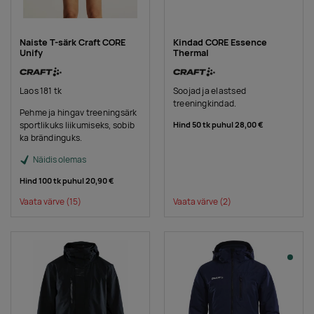
Naiste T-särk Craft CORE
Kindad CORE Essence
Unify
Thermal
Laos 181 tk
Soojad ja elastsed
treeningkindad.
Pehme ja hingav treeningsärk
sportlikuks liikumiseks, sobib
Hind 50 tk puhul
28,00 €
ka brändinguks.
Näidis olemas
Hind 100 tk puhul
20,90 €
Vaata värve
(15)
Vaata värve
(2)