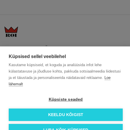
KKK
Üldtingimused
Blogi
Trükitehnikad
ÖKO reklaamkingitused
Meeskond
Küpsised sellel veebilehel
Meist lähemalt
Kontakt
Kasutame küpsiseid, et koguda ja analüüsida infot lehe
Facebook
külastatavuse ja jõudluse kohta, pakkuda sotsiaalmeedia liidestusi
ja et täiustada ja personaliseerida näidatavaid reklaame.
Loe
Instagram
lähemalt
Linkedin
Küpsiste seaded
© 2026 Roi OÜ | Kõik õigused on kaitstud.
KEELDU KÕIGIST