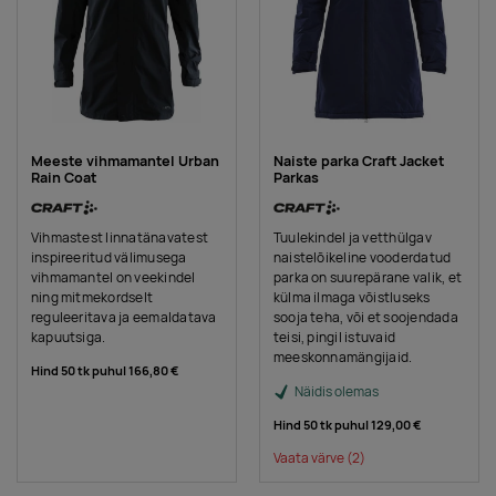
Meeste vihmamantel Urban
Naiste parka Craft Jacket
Rain Coat
Parkas
Vihmastest linnatänavatest
Tuulekindel ja vetthülgav
inspireeritud välimusega
naistelõikeline vooderdatud
vihmamantel on veekindel
parka on suurepärane valik, et
ning mitmekordselt
külma ilmaga võistluseks
reguleeritava ja eemaldatava
sooja teha, või et soojendada
kapuutsiga.
teisi, pingil istuvaid
meeskonnamängijaid.
Hind 50 tk puhul
166,80 €
Näidis olemas
Hind 50 tk puhul
129,00 €
Vaata värve
(2)