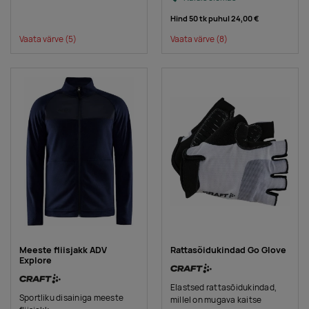
Hind 50 tk puhul
24,00 €
Vaata värve
(5)
Vaata värve
(8)
Meeste fliisjakk ADV
Rattasõidukindad Go Glove
Explore
Elastsed rattasõidukindad,
Sportliku disainiga meeste
millel on mugava kaitse