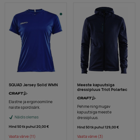
SQUAD Jersey Solid WMN
Meeste kapuutsiga
dressipluus Trict Polartec
Elastne ja ergonoomiline
Pehme ning mugav
naiste spordisärk.
kapuutsiga meeste
Näidis olemas
dressipluus.
Hind 50 tk puhul
20,00 €
Hind 50 tk puhul
129,00 €
Vaata värve
(11)
Vaata värve
(3)