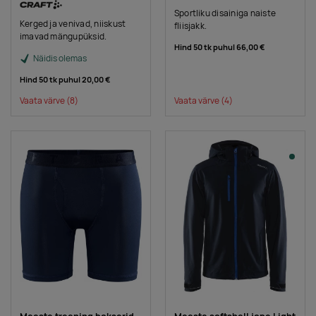
Sportliku disainiga naiste
Kerged ja venivad, niiskust
fliisjakk.
imavad mängupüksid.
Hind 50 tk puhul
66,00 €
Näidis olemas
Hind 50 tk puhul
20,00 €
Vaata värve
(8)
Vaata värve
(4)