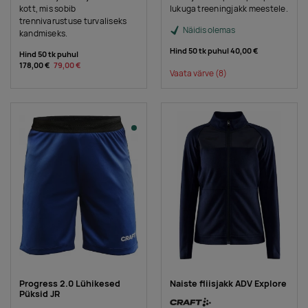
kott, mis sobib
lukuga treeningjakk meestele.
trennivarustuse turvaliseks
Näidis olemas
kandmiseks.
Hind 50 tk puhul
40,00 €
Hind 50 tk puhul
178,00 €
79,00 €
Vaata värve
(8)
Progress 2.0 Lühikesed
Naiste fliisjakk ADV Explore
Püksid JR