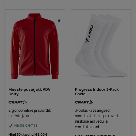
Meeste pusa/jakk ADV
Progress Indoor 3-Pack
Unify
Sokid
Ergonoomiline ja sportlik
3-pakis kaasaegsed
meeste jakk.
spordisokid, mis pakuvad
niiskuse äravedu ja
Näidis olemas
ventilatsiooni.
Hind 50 tk puhul
69,00 €