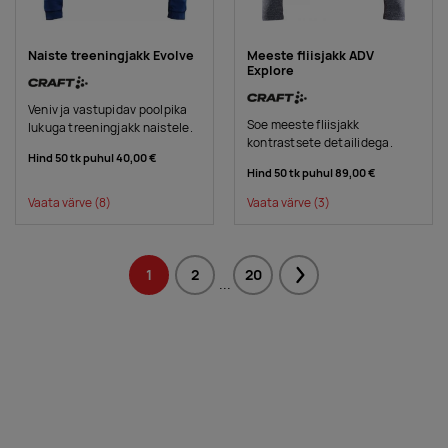
Naiste treeningjakk Evolve
Meeste fliisjakk ADV
Explore
Veniv ja vastupidav poolpika
Soe meeste fliisjakk
lukuga treeningjakk naistele.
kontrastsete detailidega.
Hind 50 tk puhul
40,00 €
Hind 50 tk puhul
89,00 €
Vaata värve
(8)
Vaata värve
(3)
1
2
20
Next
...