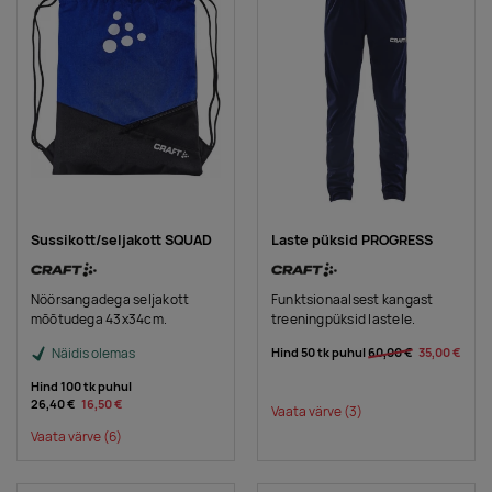
Sussikott/seljakott SQUAD
Laste püksid PROGRESS
Nöörsangadega seljakott
Funktsionaalsest kangast
mõõtudega 43x34cm.
treeningpüksid lastele.
Näidis olemas
Hind 50 tk puhul
60,00 €
35,00 €
Hind 100 tk puhul
26,40 €
16,50 €
Vaata värve
(3)
Vaata värve
(6)