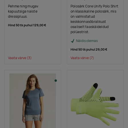
Pehme ning mugav
Polosärk Core Unify Polo Shirt
kapuutsiga naiste
on klassikaline polosärk, mis
dressipluus.
on valmistatud
keskkonnasõbralikust
Hind 50 tk puhul
129,00 €
osaliselt taaskäideldud
polüestrist.
Näidis olemas
Hind 50 tk puhul
29,00 €
Vaata värve
(3)
Vaata värve
(7)