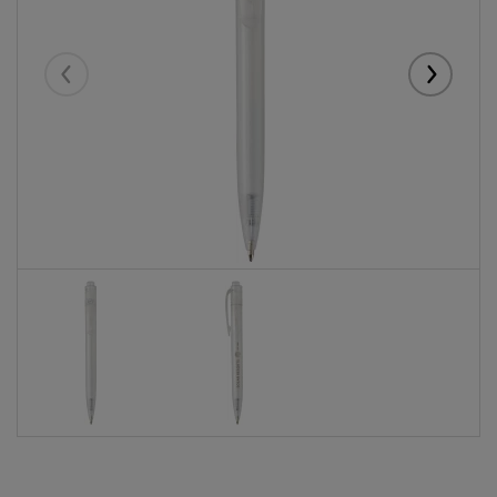
Eelmised
Järgmise