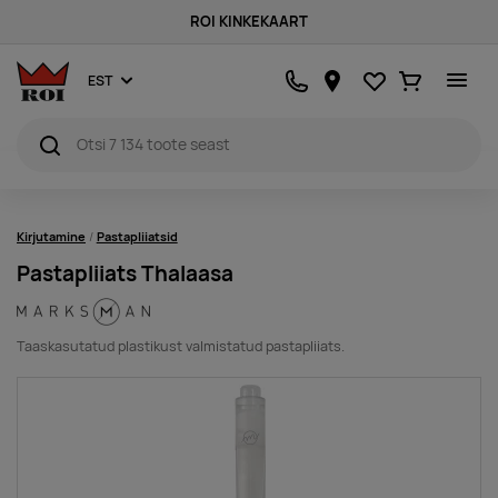
ROI KINKEKAART
Lemmikud
Ostukorv
EST
Kirjutamine
Pastapliiatsid
Pastapliiats Thalaasa
Taaskasutatud plastikust valmistatud pastapliiats.