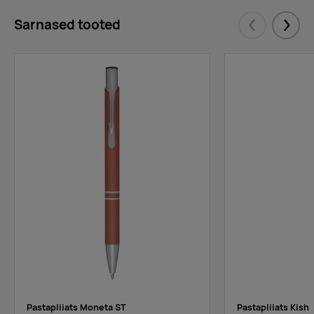
Sarnased tooted
Eelmised
Järgm
Pastapliiats Moneta ST
Pastapliiats Kish