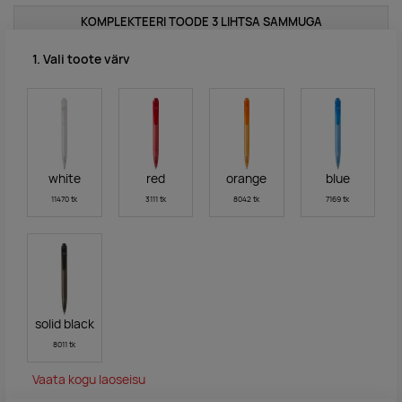
KOMPLEKTEERI TOODE 3 LIHTSA SAMMUGA
1. Vali toote värv
white
red
orange
blue
11470 tk
3111 tk
8042 tk
7169 tk
solid black
8011 tk
Vaata kogu laoseisu