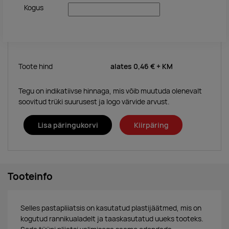
Kogus
Toote hind
alates
0,46 €
+ KM
Tegu on indikatiivse hinnaga, mis võib muutuda olenevalt
soovitud trüki suurusest ja logo värvide arvust.
Lisa päringukorvi
Kiirpäring
Tooteinfo
Selles pastapliiatsis on kasutatud plastijäätmed, mis on
kogutud rannikualadelt ja taaskasutatud uueks tooteks.