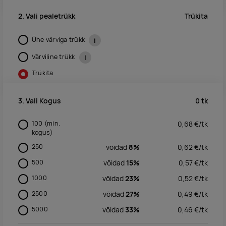
Trükita
2. Vali pealetrükk
Ühe värviga trükk
i
Värviline trükk
i
Trükita
0
tk
3. Vali Kogus
100
(min.
0,68
€/
tk
kogus)
250
võidad
8%
0,62
€/
tk
500
võidad
15%
0,57
€/
tk
1000
võidad
23%
0,52
€/
tk
2500
võidad
27%
0,49
€/
tk
5000
võidad
33%
0,46
€/
tk