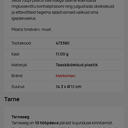
Seda tüüpi pliiatsi valimisega saame edendada
ringlussevõtu kontseptsiooni ning julgustada üksikisikuid
ja ettevõtteid tegema säästvamaid valikuid oma
igapäevaelus.
Pliiatsi tindivärv: must.
Tootekood
473380
Kaal
11,00 g
Materjal
Taaskäideldud plastik
Bränd
Marksman
Suurus
14,3 x Ø 1,1 cm
Tarne
Tarneaeg
Tarneaeg on
10 tööpäeva
pärast kujunduse kinnitamist.