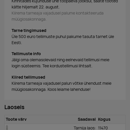
Kinnitades kujunduse ühe tööpäeva jooksul, saate tooted
kätte hiljemalt 22. august.
Kiirema tarneaja vajadusel palume kontakteeruda
müügiosakonnaga.
Tarne tingimused
Üle 500 euro tellimuste puhul pakume tasuta tarnet üle
Eesti.
Tellimuste info
Jälgi oma olemasolevaid ning eelnevaid tellimusi meie
login süsteemis. Tee kordustellimusi lihtsalt.
Kiired tellimused
Kiirema tarneaja vajadusel palun võtke ühendust meie
müügiosakonnaga. Koos leiame lahenduse!
Laoseis
Toote värv
Saadaval
Kogus
Tarnija laos:
11470