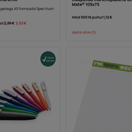
Mate® 105x75
ülgedega A5 formaadis Spectrumi
Hind 500 tk puhul
1,12 €
hul
2,35 €
2,02 €
Vaata värve
(5)