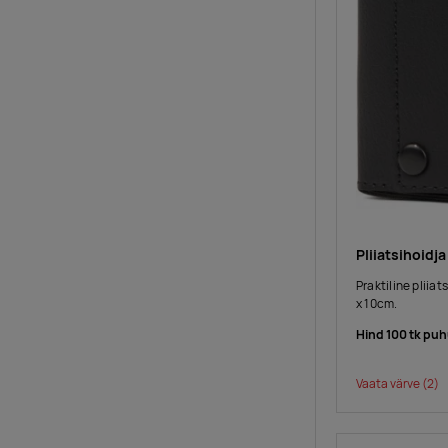
Pliiatsihoidj
Praktiline plii
x 10cm.
Hind 100 tk puh
Vaata värve
(2)