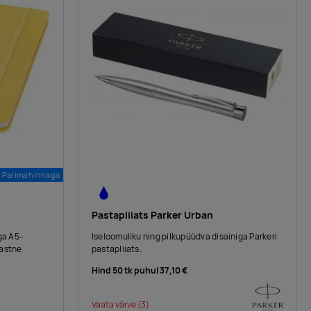
Parima hinnaga
Pastapliiats Parker Urban
ga A5-
Iseloomuliku ning pilkupüüdva disainiga Parkeri
lastne
pastapliiats.
Hind 50 tk puhul
37,10 €
Vaata värve
(3)