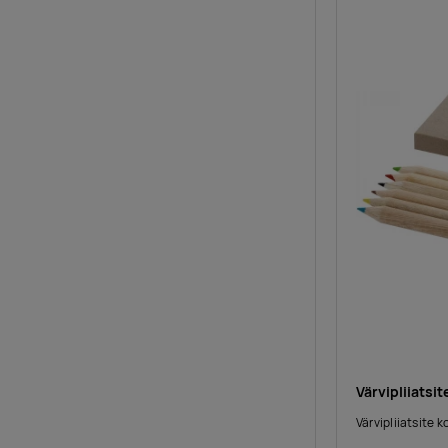
Värvipliiatsi
Värvipliiatsite k