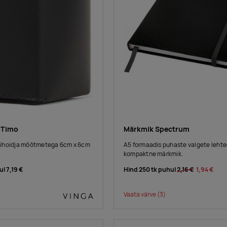
a Timo
Märkmik Spectrum
atsihoidja mõõtmetega 6cm x 6cm
A5 formaadis puhaste valgete leht
kompaktne märkmik.
ul
7,19 €
Hind 250 tk puhul
2,16 €
1,94 €
Vaata värve
(3)