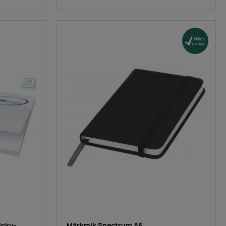
icky-
Märkmik Spectrum A6