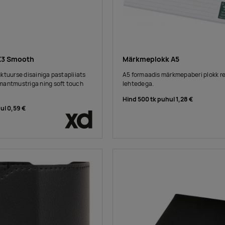
 X3 Smooth
Märkmeplokk A5
ktuurse disainiga pastapliiats
A5 formaadis märkmepaberi plokk r
mantmustriga ning soft touch
lehtedega.
Hind 500 tk puhul
1,28 €
hul
0,59 €