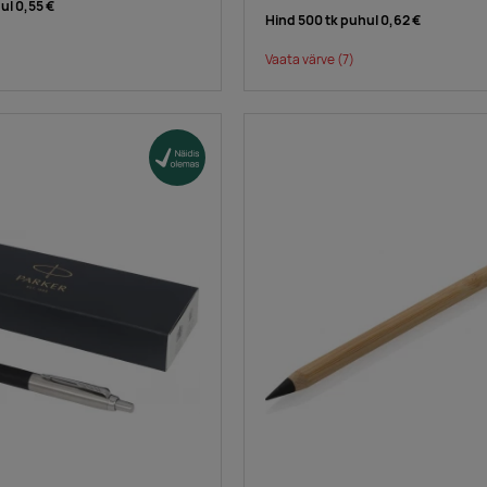
hul
0,55 €
Hind 500 tk puhul
0,62 €
Vaata värve
(7)