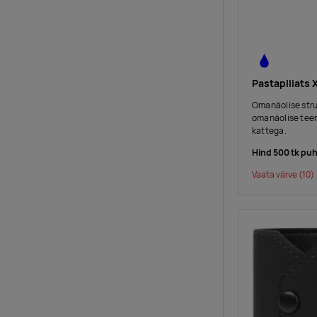
Pastapliiats
Omanäolise stru
omanäolise tee
kattega.
Hind 500 tk pu
Vaata värve
(10)