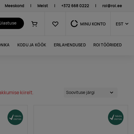
Meeskond
|
Meist
|
+372 668 0222
|
roi@roi.ee
Lemmikud
külastuse
MINU KONTO
EST
Ostukorv
NIKA
KODU JA KÖÖK
ERILAHENDUSED
ROI TÖÖRIIDED
kkumise kiirelt.