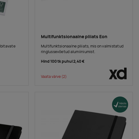
Multifunktsionaalne pliiats Eon
ebitavate
Multifunktsionaalne pliiats, mis on valmistatud
ringlussevõetud alumiiniumist.
Hind 100 tk puhul
2,40 €
Vaata värve
(2)