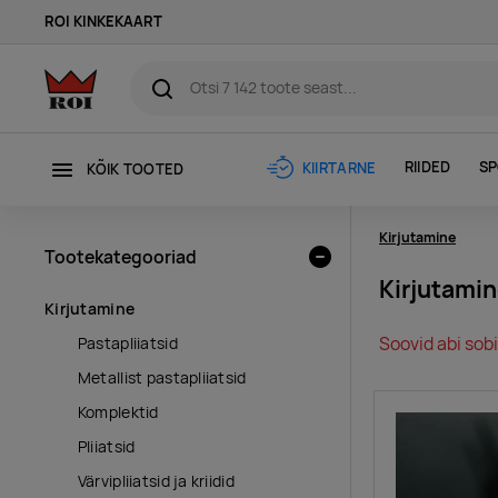
ROI KINKEKAART
RIIDED
SP
KIIRTARNE
KÕIK TOOTED
Kirjutamine
Tootekategooriad
Kirjutami
Kirjutamine
Soovid abi sobi
Pastapliiatsid
Metallist pastapliiatsid
Komplektid
Pliiatsid
Värvipliiatsid ja kriidid