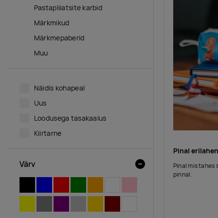
Pastapliiatsite karbid
Märkmikud
Märkmepaberid
Muu
Näidis kohapeal
Uus
Loodusega tasakaalus
Kiirtarne
Pinal erilahe
Värv
Pinal mis tahes
pinnal.
MUST
SININE
PUNANE
ROHELINE
ORANŽ
VALGE
ROOSA
KOLLANE
HALL
LILLA
HÕBEDANE
KULDNE
PRUUN
LÄBIPAISTEV