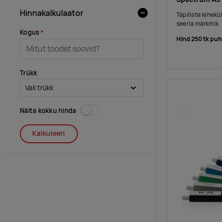
Hinnakalkulaator
Täpiliste lehek
seeria märkmik.
Kogus
Hind 250 tk pu
Trükk
Näita kokku hinda
Kalkuleeri