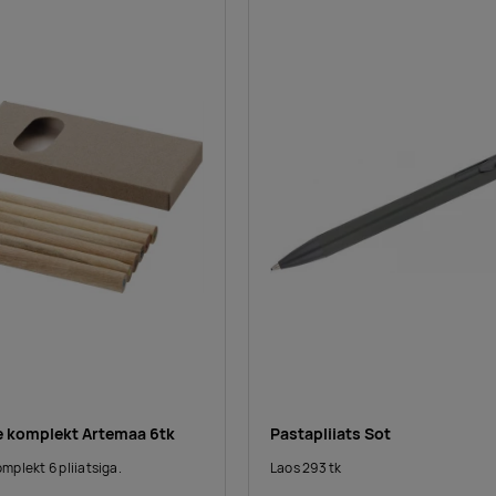
te komplekt Artemaa 6tk
Pastapliiats Sot
omplekt 6 pliiatsiga.
Laos 293 tk