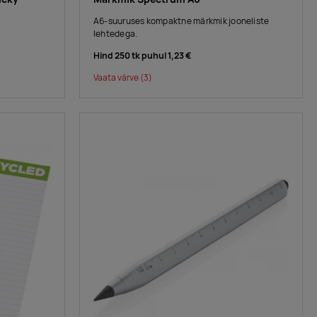
A6-suuruses kompaktne märkmik jooneliste
lehtedega.
Hind 250 tk puhul
1,23 €
Vaata värve
(3)