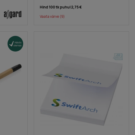
Hind 100 tk puhul
2,75 €
Vaata värve
(9)