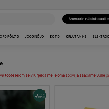
Broneerin näidistesaali 
ORDIRÕIVAD
JOOGINÕUD
KOTID
KIRJUTAMINE
ELEKTROO
ne
va toote leidmisel? Kirjelda meile oma soovi ja saadame Sulle pa