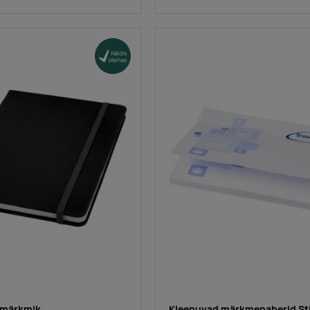
 märkmik
Kleepuvad märkmepaberid St