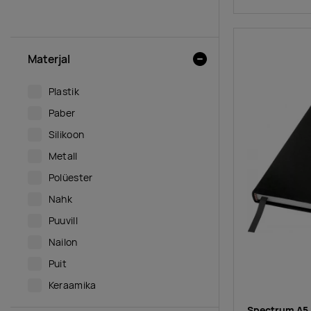
MITMEVÄRVILINE
Materjal
Plastik
Paber
Silikoon
Metall
Polüester
Nahk
Puuvill
Nailon
Puit
Keraamika
Spectrum A5