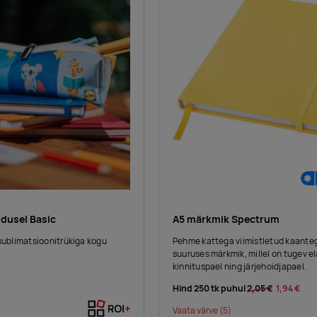
ndusel Basic
A5 märkmik Spectrum
 sublimatsioonitrükiga kogu
Pehme kattega viimistletud kaante
suuruses märkmik, millel on tugev e
kinnituspael ning järjehoidjapael.
Hind 250 tk puhul
2,05 €
1,94 €
Vaata värve
(5)