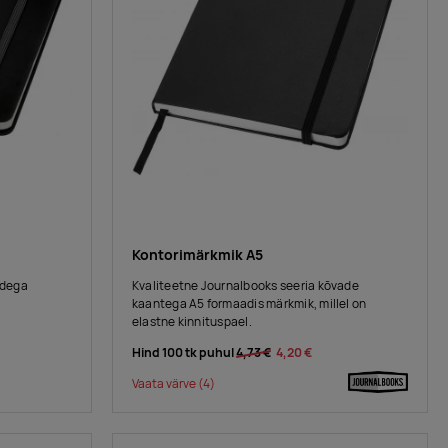
Kontorimärkmik A5
edega
Kvaliteetne Journalbooks seeria kõvade
kaantega A5 formaadis märkmik, millel on
elastne kinnituspael.
Hind 100 tk puhul
4,73 €
4,20 €
Vaata värve
(4)