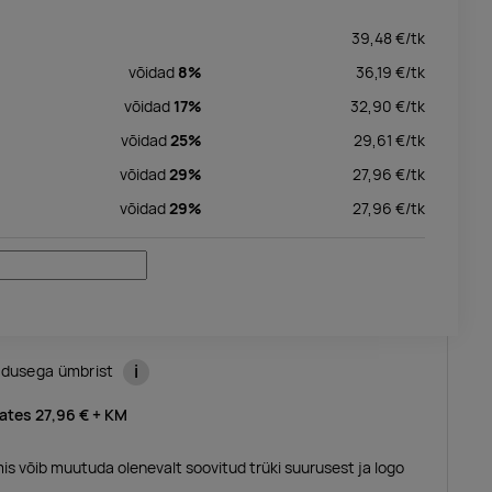
39,48
€/
tk
võidad
8%
36,19
€/
tk
võidad
17%
32,90
€/
tk
võidad
25%
29,61
€/
tk
võidad
29%
27,96
€/
tk
võidad
29%
27,96
€/
tk
i
ndusega ümbrist
lates
27,96 €
+ KM
mis võib muutuda olenevalt soovitud trüki suurusest ja logo