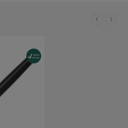
Eelmised
Järgmis