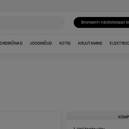
Broneerin näidistesaali 
ORDIRÕIVAD
JOOGINÕUD
KOTID
KIRJUTAMINE
ELEKTROO
KOMP
1. Vali toote värv