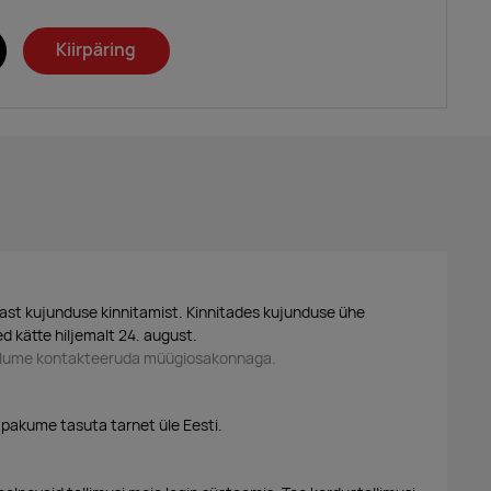
Kiirpäring
ast kujunduse kinnitamist. Kinnitades kujunduse ühe
d kätte hiljemalt 24. august.
palume kontakteeruda müügiosakonnaga.
 pakume tasuta tarnet üle Eesti.