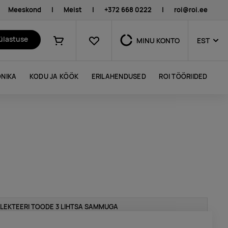
Meeskond
|
Meist
|
+372 668 0222
|
roi@roi.ee
Lemmikud
külastuse
MINU KONTO
EST
Ostukorv
NIKA
KODU JA KÖÖK
ERILAHENDUSED
ROI TÖÖRIIDED
LEKTEERI TOODE 3 LIHTSA SAMMUGA