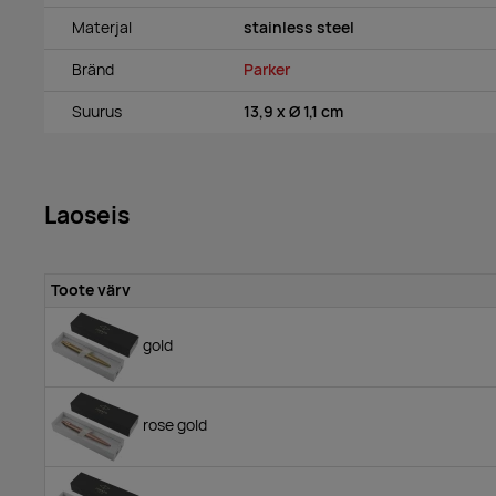
Materjal
stainless steel
Bränd
Parker
Suurus
13,9 x Ø 1,1 cm
Laoseis
Toote värv
gold
rose gold