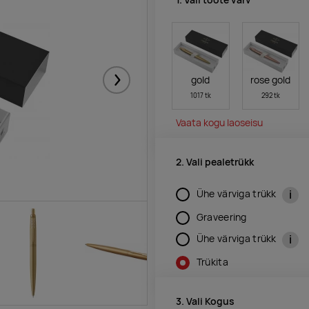
gold
rose gold
Järgmised
1017 tk
292 tk
Vaata kogu laoseisu
2. Vali pealetrükk
i
Ühe värviga trükk
Graveering
i
Ühe värviga trükk
Trükita
3. Vali Kogus