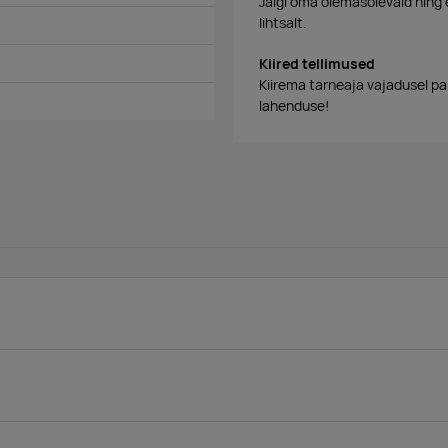
Jälgi oma olemasolevaid ning 
lihtsalt.
Kiired tellimused
Kiirema tarneaja vajadusel p
lahenduse!