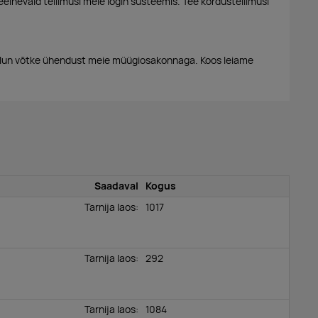
eelnevaid tellimusi meie login süsteemis. Tee kordustellimusi
alun võtke ühendust meie müügiosakonnaga. Koos leiame
Saadaval
Kogus
Tarnija laos:
1017
Tarnija laos:
292
Tarnija laos:
1084