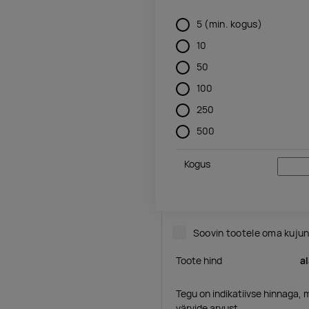
5
(min. kogus)
10
50
100
250
500
Kogus
Soovin tootele oma kuju
Toote hind
a
Tegu on indikatiivse hinnaga, 
värvide arvust.