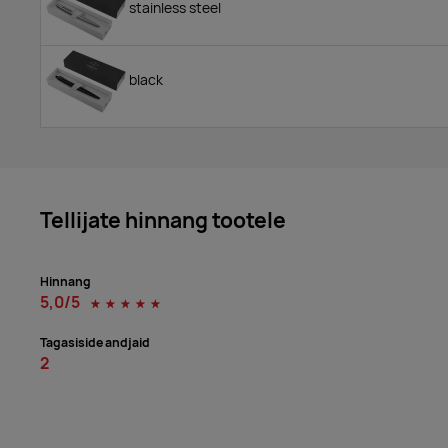
stainless steel
black
Tellijate hinnang tootele
Hinnang
5,0/5
☆
☆
☆
☆
☆
Tagasiside andjaid
2