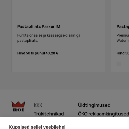
Pastapliiats Parker IM
Pasta
Funktsionaalse ja kaasaegse disainiga
Premium
pastapliiats.
Waterm
Hind 50 tk puhul
40,28 €
Hind 5
white
KKK
Üldtingimused
Trükitehnikad
ÖKO reklaamkingituse
Meist lähemalt
Küpsised sellel veebilehel