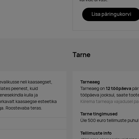
Lisa päringukorvi
Tarne
valikusse neli kaasaegset,
Tarneaeg
 alates peenest, kuid
Tarneaeg on
12 tööpäeva
pär
enesekindla kulla ja
tööpäeva jooksul, saate toote
atorkavalt kaasaegse esteetika
Kiirema tarneaja vajadusel 
iga. Roostevaba teras.
Tarne tingimused
Üle 500 euro tellimuste puhul
Tellimuste info