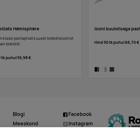
pliiats Hémisphère
Iconi kuulotsaga pas
 klassi pastapliiats uuest kollektsioonist
Hind 50 tk puhul
66,70 €
an brändilt.
0 tk puhul
55,98 €
black/silver
white,silver
dark grey
Blogi
Facebook
d
Meeskond
Instagram
Kontakt
Linkedin