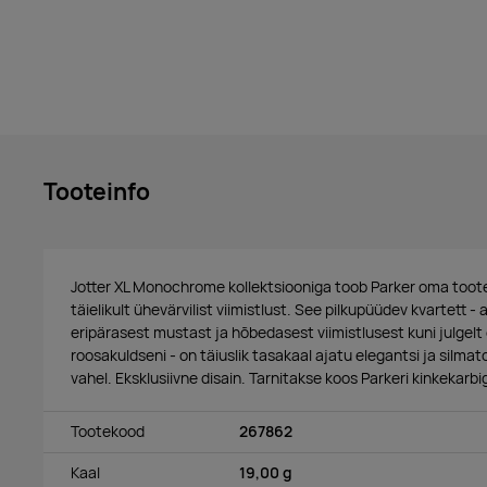
Tooteinfo
Jotter XL Monochrome kollektsiooniga toob Parker oma toote
täielikult ühevärvilist viimistlust. See pilkupüüdev kvartett -
eripärasest mustast ja hõbedasest viimistlusest kuni julgelt 
roosakuldseni - on täiuslik tasakaal ajatu elegantsi ja silm
vahel. Eksklusiivne disain. Tarnitakse koos Parkeri kinkekarb
Tootekood
267862
Kaal
19,00 g