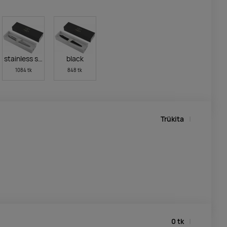
stainless steel
black
1084 tk
848 tk
Trükita
0
tk