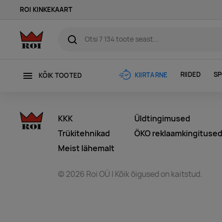
ROI KINKEKAART
RIIDED
SP
KIIRTARNE
KÕIK TOOTED
KKK
Üldtingimused
Trükitehnikad
ÖKO reklaamkingituse
Meist lähemalt
© 2026 Roi OÜ | Kõik õigused on kaitstud.