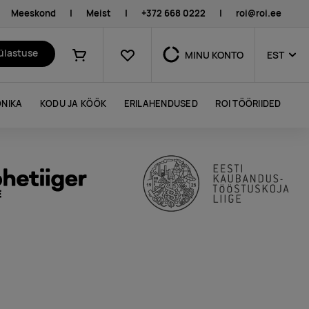
Meeskond
|
Meist
|
+372 668 0222
|
roi@roi.ee
Lemmikud
külastuse
MINU KONTO
EST
Ostukorv
NIKA
KODU JA KÖÖK
ERILAHENDUSED
ROI TÖÖRIIDED