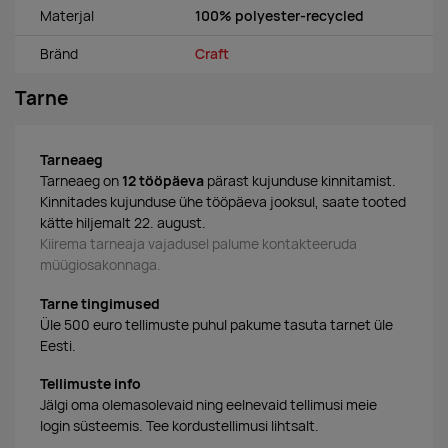
Materjal
100% polyester-recycled
Bränd
Craft
Tarne
Tarneaeg
Tarneaeg on
12 tööpäeva
pärast kujunduse kinnitamist.
Kinnitades kujunduse ühe tööpäeva jooksul, saate tooted
kätte hiljemalt 22. august.
Kiirema tarneaja vajadusel palume kontakteeruda
müügiosakonnaga.
Tarne tingimused
Üle 500 euro tellimuste puhul pakume tasuta tarnet üle
Eesti.
Tellimuste info
Jälgi oma olemasolevaid ning eelnevaid tellimusi meie
login süsteemis. Tee kordustellimusi lihtsalt.