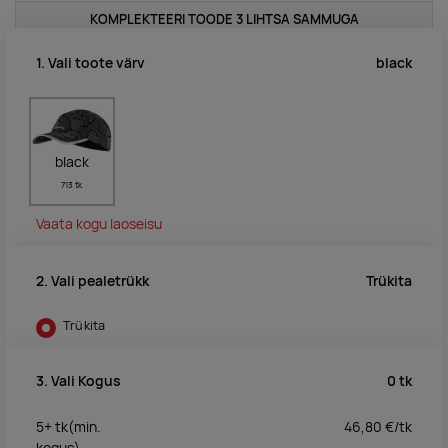
KOMPLEKTEERI TOODE 3 LIHTSA SAMMUGA
black
1. Vali toote värv
black
713 tk
Vaata kogu laoseisu
Trükita
2. Vali pealetrükk
Trükita
0
tk
3. Vali Kogus
5+
tk
(min.
46,80
€/
tk
kogus)