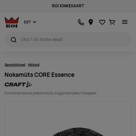
ROI KINKEKAART
Lemmikud
Ostukorv
EST
Spordirõivad
Mütsid
Nokamüts CORE Essence
Funktsionaalne jooksumüts sügistalviseks hooajaks.