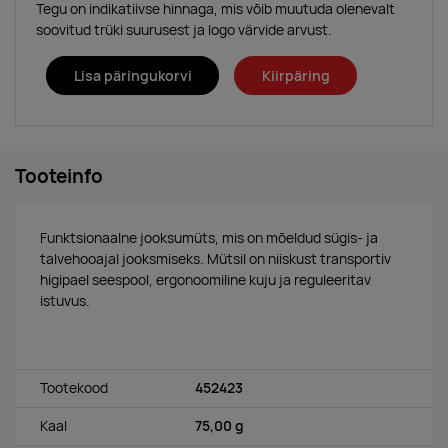
Tegu on indikatiivse hinnaga, mis võib muutuda olenevalt
soovitud trüki suurusest ja logo värvide arvust.
Lisa päringukorvi
Kiirpäring
Tooteinfo
Funktsionaalne jooksumüts, mis on mõeldud sügis- ja
talvehooajal jooksmiseks. Mütsil on niiskust transportiv
higipael seespool, ergonoomiline kuju ja reguleeritav
istuvus.
Tootekood
452423
Kaal
75,00 g