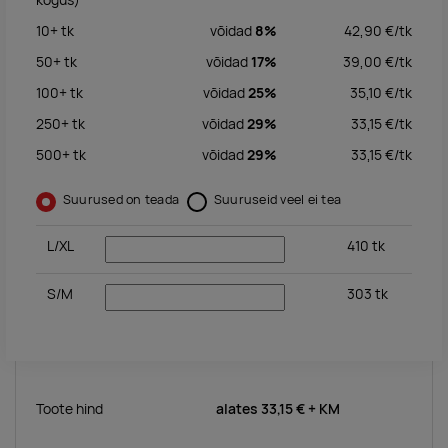
10+
tk
võidad
8%
42,90
€/
tk
50+
tk
võidad
17%
39,00
€/
tk
100+
tk
võidad
25%
35,10
€/
tk
250+
tk
võidad
29%
33,15
€/
tk
500+
tk
võidad
29%
33,15
€/
tk
Suurused on teada
Suuruseid veel ei tea
L/XL
410
tk
S/M
303
tk
Toote hind
alates
33,15 €
+ KM