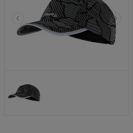
Eelmised
Järgmise