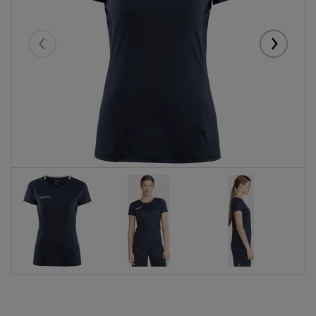
Eelmised
Järgmise