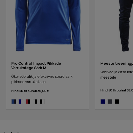
Pro Control Impact Pikkade
Meeste treeningp
Varrukatega Särk M
Venivad ja kitsa lõ
Öko-sõbralik ja efektiivne spordisärk
meestele.
pikkade varrukatega
Hind 50 tk puhul
36,
Hind 50 tk puhul
36,00 €
club cobolt/navy
navy/white
bright red/black
white/black
black/white
navy
asphalt
black