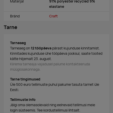
Materjal
91% polyester recycled 9%
elastane
Bränd
Craft
Tarne
Tarneaeg
Tarneaeg on
12 tööpäeva
pärast kujunduse kinnitamist.
Kinnitades kujunduse ühe tööpäeva jooksul, saate tooted
kätte hiljemalt 23. august.
Kiirema tarneaja vajadusel palume kontakteeruda
müügiosakonnaga.
Tarne tingimused
Üle 500 euro tellimuste puhul pakume tasuta tarnet üle
Eesti.
Tellimuste info
Jälgi oma olemasolevaid ning eelnevaid tellimusi meie
login süsteemis. Tee kordustellimusi lihtsalt.