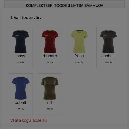
KOMPLEKTEERI TOODE 3 LIHTSA SAMMUGA
1. Vali toote värv
navy
rhubarb
fresh
asphalt
446 tk
447 tk
1034 tk
1214 tk
cobalt
rift
231 tk
572 tk
Vaata kogu laoseisu