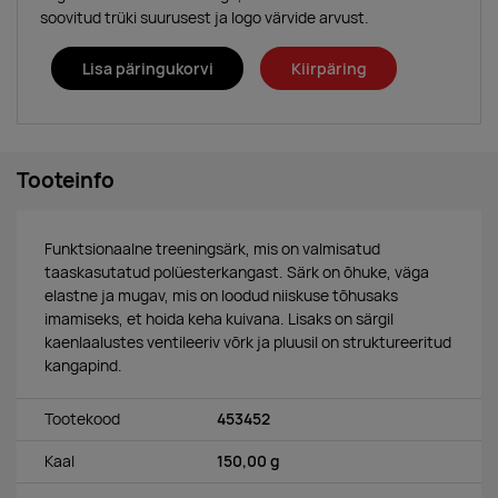
soovitud trüki suurusest ja logo värvide arvust.
Lisa päringukorvi
Kiirpäring
Tooteinfo
Funktsionaalne treeningsärk, mis on valmisatud
taaskasutatud polüesterkangast. Särk on õhuke, väga
elastne ja mugav, mis on loodud niiskuse tõhusaks
imamiseks, et hoida keha kuivana. Lisaks on särgil
kaenlaalustes ventileeriv võrk ja pluusil on struktureeritud
kangapind.
Tootekood
453452
Kaal
150,00 g