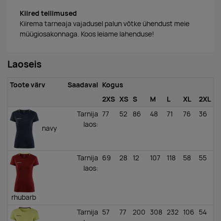
Kiired tellimused
Kiirema tarneaja vajadusel palun võtke ühendust meie
müügiosakonnaga. Koos leiame lahenduse!
Laoseis
Toote värv
Saadaval
Kogus
2XS
XS
S
M
L
XL
2XL
Tarnija
77
52
86
48
71
76
36
laos
:
navy
Tarnija
69
28
12
107
118
58
55
laos
:
rhubarb
Tarnija
57
77
200
308
232
106
54