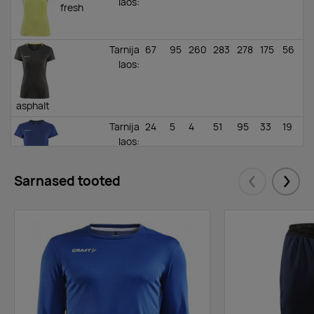
laos
:
fresh
Tarnija
67
95
260
283
278
175
56
laos
:
asphalt
Tarnija
24
5
4
51
95
33
19
laos
:
Sarnased tooted
cobalt
Eelmised
Järgm
Tarnija
23
47
0
52
279
86
85
laos
:
rift