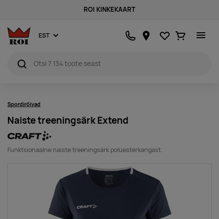
ROI KINKEKAART
Lemmikud
Ostukorv
EST
Spordirõivad
Naiste treeningsärk Extend
Funktsionaalne naiste treeningsärk polüesterkangast.