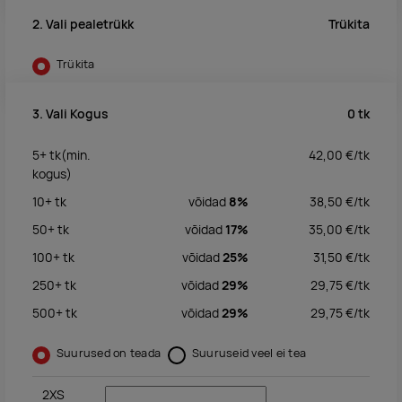
Trükita
2. Vali pealetrükk
Trükita
0
tk
3. Vali Kogus
5+
tk
(min.
42,00
€/
tk
kogus)
10+
tk
võidad
8%
38,50
€/
tk
50+
tk
võidad
17%
35,00
€/
tk
100+
tk
võidad
25%
31,50
€/
tk
250+
tk
võidad
29%
29,75
€/
tk
500+
tk
võidad
29%
29,75
€/
tk
Suurused on teada
Suuruseid veel ei tea
2XS