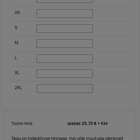
XS
S
M
L
XL
2XL
Toote hind
alates
29,75 €
+ KM
Tegu on indikatiivse hinnaga, mis võib muutuda olenevalt