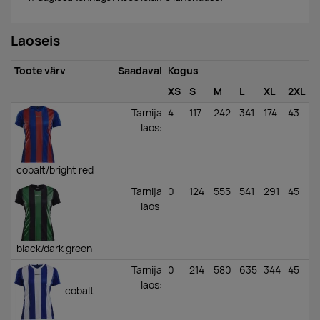
Laoseis
Toote värv
Saadaval
Kogus
XS
S
M
L
XL
2XL
Tarnija
4
117
242
341
174
43
laos
:
cobalt/bright red
Tarnija
0
124
555
541
291
45
laos
:
black/dark green
Tarnija
0
214
580
635
344
45
laos
:
cobalt