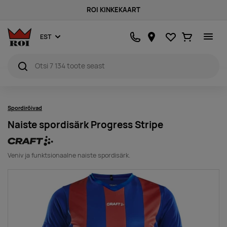
ROI KINKEKAART
Lemmikud
Ostukorv
EST
Spordirõivad
Naiste spordisärk Progress Stripe
Veniv ja funktsionaalne naiste spordisärk.