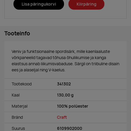
Lisa päringukorvi
Kiirpäring
Tooteinfo
Veniv ja funktsionaalne spordisärk, mille kaenlaaluste
võrkpaneelid tagavad tõhusa õhuliikumise ja kanga
elastsus annab liikumisvabaduse. Särgil on triibuline disain
ees ja alaseljal ning V-kaelus.
Tootekood
341302
Kaal
130,00 g
Materjal
100% polüester
Bränd
Craft
Suurus
6109902000