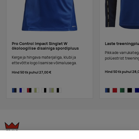
Pro Control Impact Singlet W
Laste treeningpl
ökoloogilise disainiga spordipluus
Pikkade varrukate
Kerge ja hingava materjaliga, klubi ja
polüestrist t
reenin
ettevõtte logo lisamise võimalusega.
Hind 50 tk puhul
28,
Hind 50 tk puhul
27,00 €
club cobolt/navy
navy/white
bright red/black
giallo-white
white/black
ash-giallo
black/white
club cobolt/navy
bright red-expr
team green
black/
na