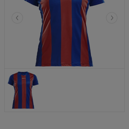
Eelmised
Järgmise