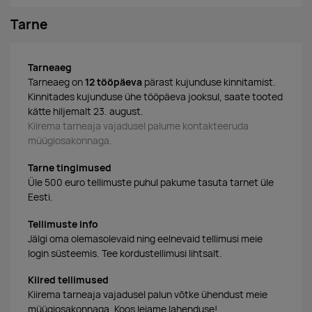
Tarne
Tarneaeg
Tarneaeg on
12 tööpäeva
pärast kujunduse kinnitamist.
Kinnitades kujunduse ühe tööpäeva jooksul, saate tooted
kätte hiljemalt 23. august.
Kiirema tarneaja vajadusel palume kontakteeruda
müügiosakonnaga.
Tarne tingimused
Üle 500 euro tellimuste puhul pakume tasuta tarnet üle
Eesti.
Tellimuste info
Jälgi oma olemasolevaid ning eelnevaid tellimusi meie
login süsteemis. Tee kordustellimusi lihtsalt.
Kiired tellimused
Kiirema tarneaja vajadusel palun võtke ühendust meie
müügiosakonnaga. Koos leiame lahenduse!