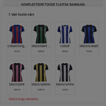
KOMPLEKTEERI TOODE 3 LIHTSA SAMMUGA
1. Vali toote värv
cobalt/bright red
black/dark green
cobalt
black/cobalt
921 tk
1556 tk
1818 tk
1710 tk
black/pink
black/yellow
black/white
1034 tk
3085 tk
402 tk
Vaata kogu laoseisu