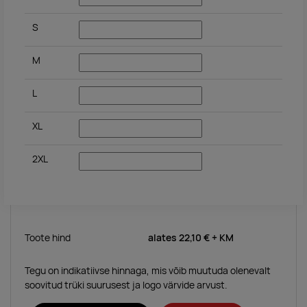
S
M
L
XL
2XL
Toote hind
alates
22,10 €
+ KM
Tegu on indikatiivse hinnaga, mis võib muutuda olenevalt
soovitud trüki suurusest ja logo värvide arvust.