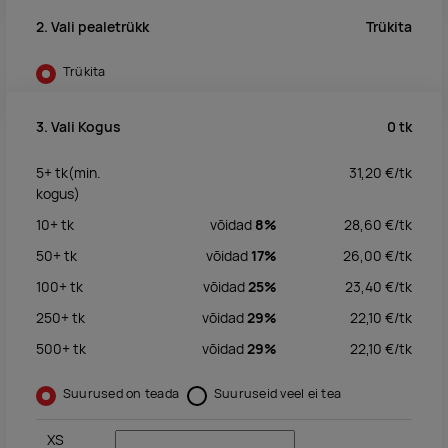
Trükita
2. Vali pealetrükk
Trükita
0
tk
3. Vali Kogus
5+
tk
(min.
31,20
€/
tk
kogus)
10+
tk
võidad
8%
28,60
€/
tk
50+
tk
võidad
17%
26,00
€/
tk
100+
tk
võidad
25%
23,40
€/
tk
250+
tk
võidad
29%
22,10
€/
tk
500+
tk
võidad
29%
22,10
€/
tk
Suurused on teada
Suuruseid veel ei tea
XS