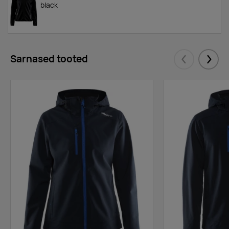
black
Sarnased tooted
Eelmised
Järgm