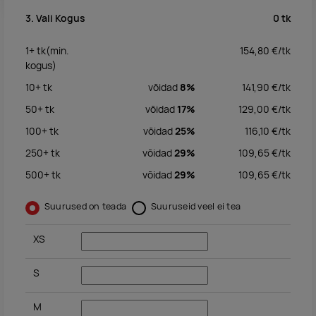
0
tk
3. Vali Kogus
1+
tk
(min.
154,80
€/
tk
kogus)
10+
tk
võidad
8%
141,90
€/
tk
50+
tk
võidad
17%
129,00
€/
tk
100+
tk
võidad
25%
116,10
€/
tk
250+
tk
võidad
29%
109,65
€/
tk
500+
tk
võidad
29%
109,65
€/
tk
Suurused on teada
Suuruseid veel ei tea
XS
S
M