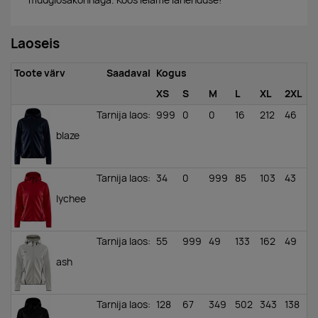
müügiosakonnaga. Koos leiame lahenduse!
Laoseis
Toote värv
Saadaval
Kogus
XS
S
M
L
XL
2XL
Tarnija laos
:
999
0
0
16
212
46
blaze
Tarnija laos
:
34
0
999
85
103
43
lychee
Tarnija laos
:
55
999
49
133
162
49
ash
Tarnija laos
:
128
67
349
502
343
138