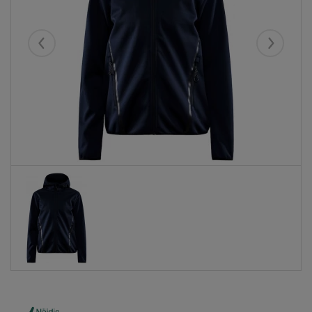
Eelmised
Järgmise