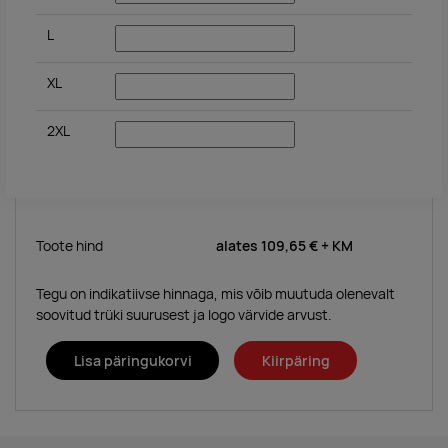
L
XL
2XL
Toote hind
alates
109,65 €
+ KM
Tegu on indikatiivse hinnaga, mis võib muutuda olenevalt
soovitud trüki suurusest ja logo värvide arvust.
Lisa päringukorvi
Kiirpäring