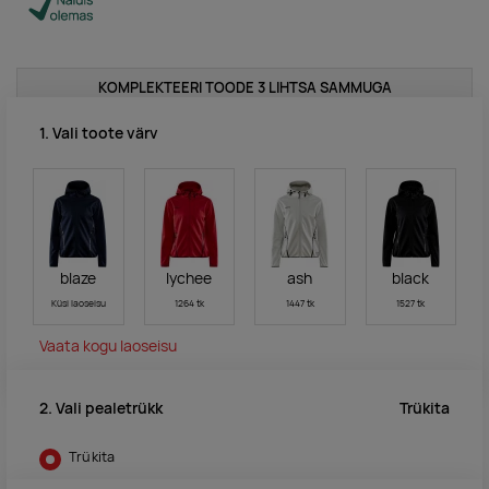
KOMPLEKTEERI TOODE 3 LIHTSA SAMMUGA
1. Vali toote värv
blaze
lychee
ash
black
Küsi laoseisu
1264 tk
1447 tk
1527 tk
Vaata kogu laoseisu
Trükita
2. Vali pealetrükk
Trükita