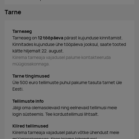
Tarne
Tarneaeg
Tarneaeg on
12 tööpäeva
pärast kujunduse kinnitamist.
Kinnitades kujunduse ühe tööpäeva jooksul, saate tooted
kätte hiljemalt 22. august.
Kiirema tarneaja vajadusel palume kontakteeruda
müügiosakonnaga.
Tarne tingimused
Üle 500 euro tellimuste puhul pakume tasuta tarnet üle
Eesti.
Tellimuste info
Jälgi oma olemasolevaid ning eelnevaid tellimusi meie
login süsteemis. Tee kordustellimusi lihtsalt.
Kiired tellimused
Kiirema tarneaja vajadusel palun võtke ühendust meie