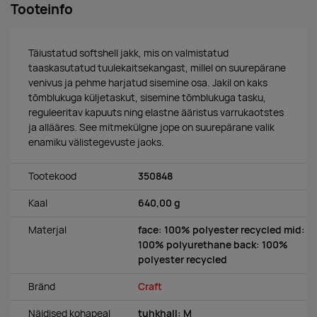
Tooteinfo
Täiustatud softshell jakk, mis on valmistatud
taaskasutatud tuulekaitsekangast, millel on suurepärane
venivus ja pehme harjatud sisemine osa. Jakil on kaks
tõmblukuga küljetaskut, sisemine tõmblukuga tasku,
reguleeritav kapuuts ning elastne ääristus varrukaotstes
ja
allääres
. See mitmekülgne jope on suurepärane valik
enamiku välistegevuste jaoks.
Tootekood
350848
Kaal
640,00 g
Materjal
face: 100% polyester recycled mid:
100% polyurethane back: 100%
polyester recycled
Bränd
Craft
Näidised kohapeal
tuhkhall: M