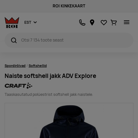
ROI KINKEKAART
Lemmikud
Ostukorv
EST
Spordirõivad
Softshellid
Naiste softshell jakk ADV Explore
Taaskasutatud polüestrist softshell jakk naistele.