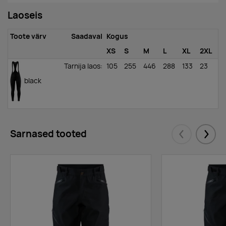
Laoseis
Toote värv
Saadaval
Kogus
XS
S
M
L
XL
2XL
Tarnija laos
:
105
255
446
288
133
23
black
Sarnased tooted
Eelmised
Järgm