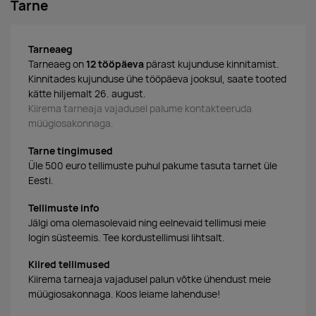
Tarne
Tarneaeg
Tarneaeg on
12 tööpäeva
pärast kujunduse kinnitamist.
Kinnitades kujunduse ühe tööpäeva jooksul, saate tooted
kätte hiljemalt 26. august.
Kiirema tarneaja vajadusel palume kontakteeruda
müügiosakonnaga.
Tarne tingimused
Üle 500 euro tellimuste puhul pakume tasuta tarnet üle
Eesti.
Tellimuste info
Jälgi oma olemasolevaid ning eelnevaid tellimusi meie
login süsteemis. Tee kordustellimusi lihtsalt.
Kiired tellimused
Kiirema tarneaja vajadusel palun võtke ühendust meie
müügiosakonnaga. Koos leiame lahenduse!