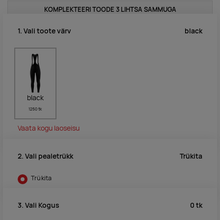
KOMPLEKTEERI TOODE 3 LIHTSA SAMMUGA
black
1. Vali toote värv
black
1250 tk
Vaata kogu laoseisu
Trükita
2. Vali pealetrükk
Trükita
0
tk
3. Vali Kogus