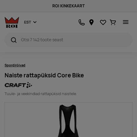
ROI KINKEKAART
Lemmikud
Ostukorv
EST
Spordirõivad
Naiste rattapüksid Core Bike
Tuule- ja veekindlad rattapüksid naistele.