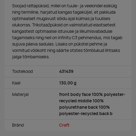
Soojad rattapüksid, millel on tuule- ja veekindel esikülg
ning termiline, harjatud kangas tagaküljel, et pakkuda
optimaalset mugavust sõidu ajal külmas ja tuulises
olukorras. Trikotaažpüksid on valmistatud elastsetest
kangastest optimaalse istuvuse ja liikumisvabaduse
tagamiseks ning neil on Infinity C3 pehmendus, mis tagab
sujuva päeva sadulas. Lisaks on pükstel pehme ja
vormitud vöökoht ning säärte otstes tõmblukud lihtsaks
jalga tõmbamiseks.
Tootekood
431439
Kaal
130,00 g
Materjal
front body face 100% polyester-
recycled middle 100%
polyurethane back 100%
polyester-recycled back b
Bränd
Craft