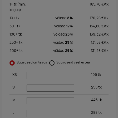
1+
tk
(min.
185,76
€/
tk
kogus)
10+
tk
võidad
8%
170,28
€/
tk
50+
tk
võidad
17%
154,80
€/
tk
100+
tk
võidad
25%
139,32
€/
tk
250+
tk
võidad
29%
131,58
€/
tk
500+
tk
võidad
29%
131,58
€/
tk
Suurused on teada
Suuruseid veel ei tea
XS
105
tk
S
255
tk
M
446
tk
L
288
tk