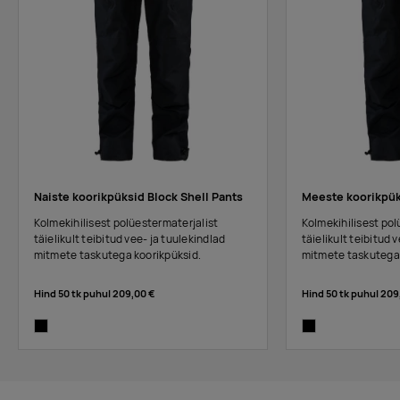
Naiste koorikpüksid Block Shell Pants
Meeste koorikpüks
Kolmekihilisest polüestermaterjalist
Kolmekihilisest pol
täielikult teibitud vee- ja tuulekindlad
täielikult teibitud 
mitmete taskutega koorikpüksid.
mitmete taskutega 
Hind 50 tk puhul
209,00 €
Hind 50 tk puhul
209
black
black