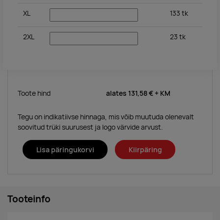
XL
133
tk
2XL
23
tk
Toote hind
alates
131,58 €
+ KM
Tegu on indikatiivse hinnaga, mis võib muutuda olenevalt
soovitud trüki suurusest ja logo värvide arvust.
Lisa päringukorvi
Kiirpäring
Tooteinfo