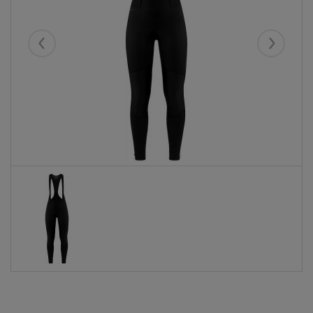
Eelmised
Järgmise