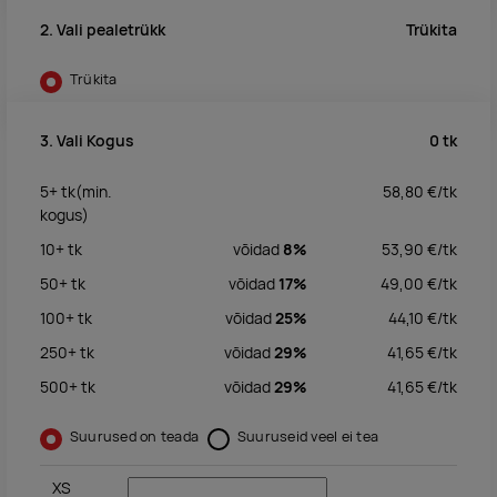
Trükita
2. Vali pealetrükk
Trükita
0
tk
3. Vali Kogus
5+
tk
(min.
58,80
€/
tk
kogus)
10+
tk
võidad
8%
53,90
€/
tk
50+
tk
võidad
17%
49,00
€/
tk
100+
tk
võidad
25%
44,10
€/
tk
250+
tk
võidad
29%
41,65
€/
tk
500+
tk
võidad
29%
41,65
€/
tk
Suurused on teada
Suuruseid veel ei tea
XS