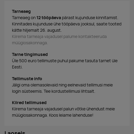
Tarneaeg
Tarneaeg on
12 tööpäeva
pärast kujunduse kinnitamist.
Kinnitades kujunduse ühe tööpäeva jooksul, saate tooted
kätte hiljemalt 26. august.
Kiirema tarneaja vajadusel palume kontakteeruda
müügiosakonnaga.
Tarne tingimused
Üle 500 euro tellimuste puhul pakume tasuta tarnet üle
Eesti.
Tellimuste info
Jälgi oma olemasolevaid ning eelnevaid tellimusi meie
login süsteemis. Tee kordustellimusi lihtsalt.
Kiired tellimused
Kiirema tarneaja vajadusel palun võtke ühendust meie
müügiosakonnaga. Koos leiame lahenduse!
Laoseis