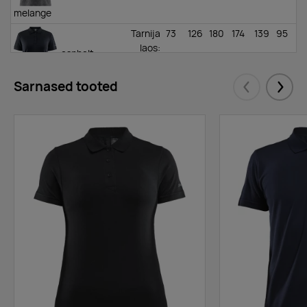
melange
Tarnija
73
126
180
174
139
95
laos
:
asphalt
Sarnased tooted
Eelmised
Järgm
Tarnija
301
231
397
314
417
272
laos
:
black
Tarnija
24
97
157
57
28
17
laos
:
leaf