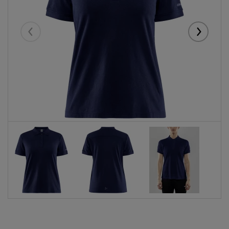
Eelmised
Järgmise