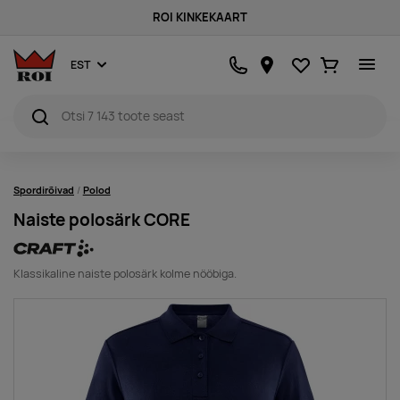
ROI KINKEKAART
Lemmikud
Ostukorv
EST
Spordirõivad
Polod
Naiste polosärk CORE
Klassikaline naiste polosärk kolme nööbiga.