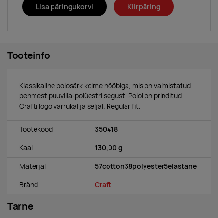
Lisa päringukorvi
Kiirpäring
Tooteinfo
Klassikaline polosärk kolme nööbiga, mis on valmistatud
pehmest puuvilla-polüestri segust. Polol on prinditud
Crafti logo varrukal ja seljal. Regular fit.
Tootekood
350418
Kaal
130,00 g
Materjal
57cotton38polyester5elastane
Bränd
Craft
Tarne