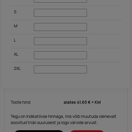
S
M
L
XL
2XL
Toote hind
alates
41,65 €
+ KM
Tegu on indikatiivse hinnaga, mis võib muutuda olenevalt
soovitud trüki suurusest ja logo värvide arvust.