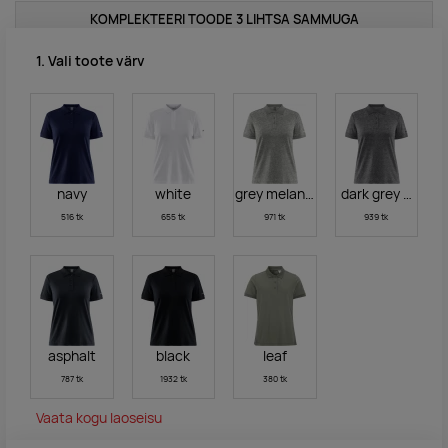
KOMPLEKTEERI TOODE 3 LIHTSA SAMMUGA
1. Vali toote värv
navy
white
grey melange
dark grey melan
516 tk
655 tk
971 tk
939 tk
asphalt
black
leaf
787 tk
1932 tk
380 tk
Vaata kogu laoseisu