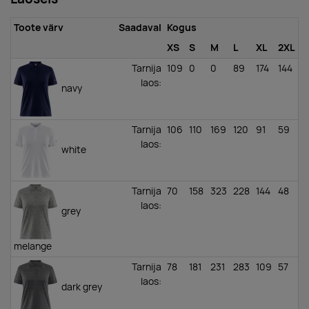
Toote värv
Saadaval
Kogus
XS
S
M
L
XL
2XL
Tarnija
109
0
0
89
174
144
laos
:
navy
Tarnija
106
110
169
120
91
59
laos
:
white
Tarnija
70
158
323
228
144
48
laos
:
grey
melange
Tarnija
78
181
231
283
109
57
laos
:
dark grey