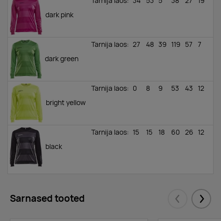
Tarnija laos
:
34
53
5
38
27
19
dark pink
Tarnija laos
:
27
48
39
119
57
7
dark green
Tarnija laos
:
0
8
9
53
43
12
bright yellow
Tarnija laos
:
15
15
18
60
26
12
black
Sarnased tooted
Eelmised
Järgm