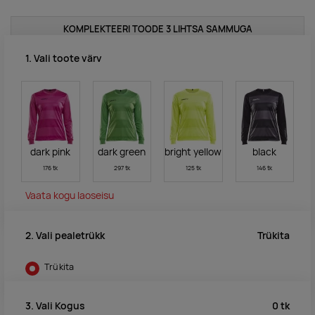
KOMPLEKTEERI TOODE 3 LIHTSA SAMMUGA
1. Vali toote värv
dark pink
dark green
bright yellow
black
176 tk
297 tk
125 tk
146 tk
Vaata kogu laoseisu
Trükita
2. Vali pealetrükk
Trükita
0
tk
3. Vali Kogus