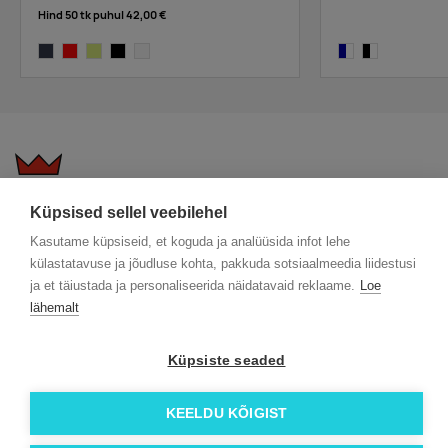
Hind 50 tk puhul
42,00 €
blaze
bright red
bright yellow
black
white
navy/white
black/white
Küpsised sellel veebilehel
KKK
Üldtingimused
Blogi
Kasutame küpsiseid, et koguda ja analüüsida infot lehe
Trükitehnikad
ÖKO reklaamkingitused
Meeskond
külastatavuse ja jõudluse kohta, pakkuda sotsiaalmeedia liidestusi
Meist lähemalt
Kontakt
ja et täiustada ja personaliseerida näidatavaid reklaame.
Loe
Facebook
lähemalt
Instagram
Linkedin
Küpsiste seaded
© 2026 Roi OÜ | Kõik õigused on kaitstud.
KEELDU KÕIGIST