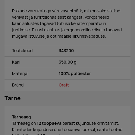
Pikkade varrukatega väravavahi särk, mis on valmistatud
venivast ja funktsionaalsest kangast. Võrkpaneelid
kaenlaalustes tagavad tõhusa kehatemperatuuri
juhtimise. Pluusi elastsus ja ergonoomiline disain tagavad
mugava istuvuse ja optimaalse liikumisvabaduse.
Tootekood
343200
Kaal
350,00 g
Materjal
100% polüester
Bränd
Craft
Tarne
Tarneaeg
Tarneaeg on
12 tööpäeva
pärast kujunduse kinnitamist.
Kinnitades kujunduse ühe tööpäeva jooksul, saate tooted