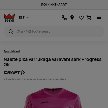
ROI KINKEKAART
Lemmikud
Ostukorv
EST
Spordirõivad
Naiste pika varrukaga väravahi särk Progress
GK
Pikkade varrukatega väravavahi särk naistele.