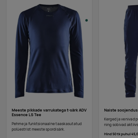
Meeste pikkade varrukatega t-särk ADV
Naiste soojendus
Essence LS Tee
Kerged ja venivad 
Pehme ja funktsionaalne taaskasutatud
ning sobivad aktiiv
polüestrist meeste spordisärk.
Hind 50 tk puhul
45,