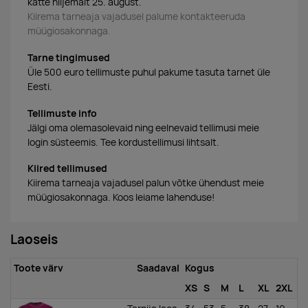
kätte hiljemalt 25. august.
Kiirema tarneaja vajadusel palume kontakteeruda
müügiosakonnaga.
Tarne tingimused
Üle 500 euro tellimuste puhul pakume tasuta tarnet üle
Eesti.
Tellimuste info
Jälgi oma olemasolevaid ning eelnevaid tellimusi meie
login süsteemis. Tee kordustellimusi lihtsalt.
Kiired tellimused
Kiirema tarneaja vajadusel palun võtke ühendust meie
müügiosakonnaga. Koos leiame lahenduse!
Laoseis
Toote värv
Saadaval
Kogus
XS
S
M
L
XL
2XL