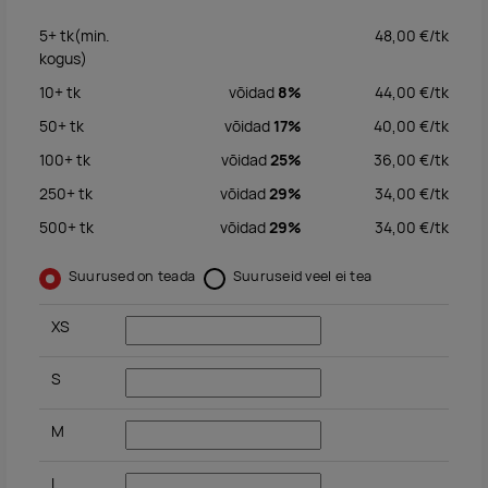
5+
tk
(min.
48,00
€/
tk
kogus)
10+
tk
võidad
8%
44,00
€/
tk
50+
tk
võidad
17%
40,00
€/
tk
100+
tk
võidad
25%
36,00
€/
tk
250+
tk
võidad
29%
34,00
€/
tk
500+
tk
võidad
29%
34,00
€/
tk
Suurused on teada
Suuruseid veel ei tea
XS
S
M
L