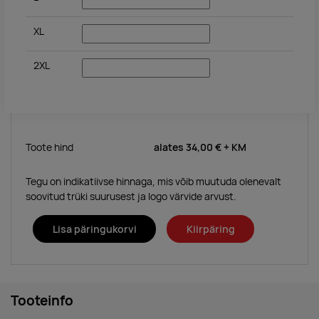
XL
2XL
Toote hind
alates
34,00 €
+ KM
Tegu on indikatiivse hinnaga, mis võib muutuda olenevalt
soovitud trüki suurusest ja logo värvide arvust.
Lisa päringukorvi
Kiirpäring
Tooteinfo