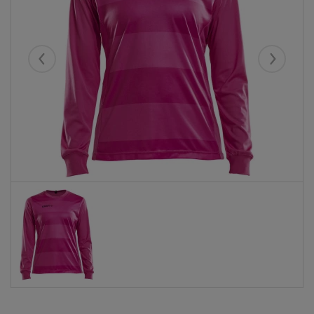
Eelmised
Järgmise