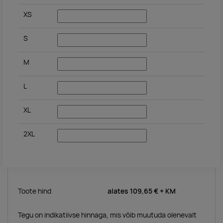
XS
S
M
L
XL
2XL
Toote hind
alates
109,65 €
+ KM
Tegu on indikatiivse hinnaga, mis võib muutuda olenevalt