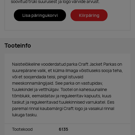
soovitud trüki suurusest ja logo värvide arvust.
Lisa päringukorvi
Kiirpäring
Tooteinfo
Naistelõikeline vooderdatud parka Craft Jacket Parkas on
suurepärane valik, et külma ilmaga võistluseks sooja teha,
või et soojendada teisi, pingil istuvaid
meeskonnamängijaid. See parka on vastupidav,
tuulekindel ja vetthülgav. Tootel on kahesuunaline
tõmblukk, eemaldatav ja reguleeritav kapuuts, kuus
taskut ja reguleeritavad tuulekinnised varrukatel. Ees
paremal rinnal kaubamärgi Craft logo ja vasakul rinnal
lukuga tasku.
Tootekood
6135