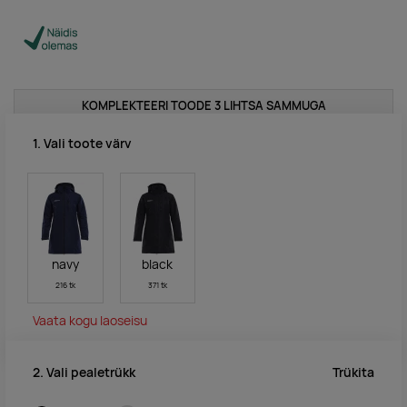
KOMPLEKTEERI TOODE 3 LIHTSA SAMMUGA
1. Vali toote värv
navy
black
216 tk
371 tk
Vaata kogu laoseisu
Trükita
2. Vali pealetrükk