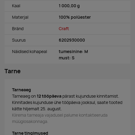
Kaal
1 000,00 g
Materjal
100% polüester
Bränd
Craft
Suurus
6202930000
Näidised kohapeal
tumesinine: M
must: S
Tarne
Tarneaeg
Tarneaeg on
12 tööpäeva
pärast kujunduse kinnitamist.
Kinnitades kujunduse ühe tööpäeva jooksul, saate tooted
kätte hiljemalt 25. august.
Kiirema tarneaja vajadusel palume kontakteeruda
müügiosakonnaga.
Tarne tingimused