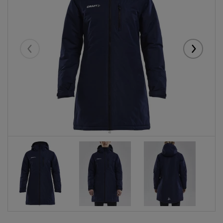
Eelmised
Järgmise