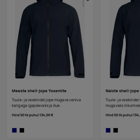
Meeste shell-jope Yosemite
Naiste shell-jope
Tuule- ja veekindel jope mugava veniva
Tuule- ja veekindel
kangaga igapäevaks ja õue.
mugavaks liikumise
Hind 50 tk puhul
134,00 €
Hind 50 tk puhul
134
navy
black
navy
black