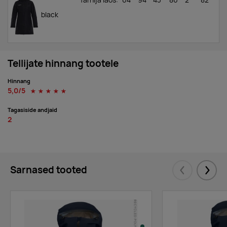
Tarnija laos
:
64
94
43
86
2
82
black
Tellijate hinnang tootele
Hinnang
5,0/5
☆
☆
☆
☆
☆
Tagasiside andjaid
2
Sarnased tooted
Eelmised
Järgm