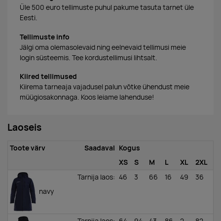
Üle 500 euro tellimuste puhul pakume tasuta tarnet üle
Eesti.
Tellimuste info
Jälgi oma olemasolevaid ning eelnevaid tellimusi meie
login süsteemis. Tee kordustellimusi lihtsalt.
Kiired tellimused
Kiirema tarneaja vajadusel palun võtke ühendust meie
müügiosakonnaga. Koos leiame lahenduse!
Laoseis
Toote värv
Saadaval
Kogus
XS
S
M
L
XL
2XL
Tarnija laos
:
46
3
66
16
49
36
navy