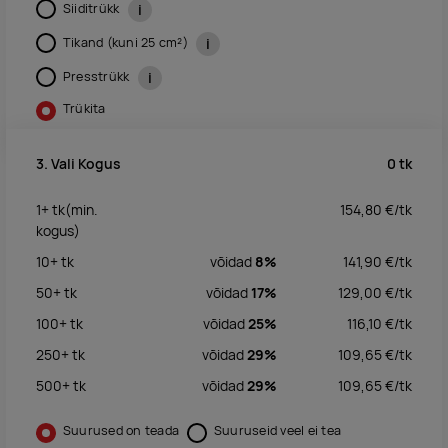
Siiditrükk
i
Tikand (kuni 25 cm²)
i
Presstrükk
i
Trükita
0
tk
3. Vali Kogus
1+
tk
(min.
154,80
€/
tk
kogus)
10+
tk
võidad
8%
141,90
€/
tk
50+
tk
võidad
17%
129,00
€/
tk
100+
tk
võidad
25%
116,10
€/
tk
250+
tk
võidad
29%
109,65
€/
tk
500+
tk
võidad
29%
109,65
€/
tk
Suurused on teada
Suuruseid veel ei tea