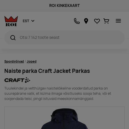
ROI KINKEKAART
Lemmikud
Ostukorv
EST
Spordirõivad
Joped
Naiste parka Craft Jacket Parkas
Tuulekindel ja vetthülgav naistelõikeline vooderdatud parka on
suurepärane valik, et külma ilmaga võistluseks sooja teha, või et
soojendada teisi, pingil istuvaid meeskonnamängijaid.