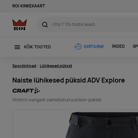
ROI KINKEKAART
RIIDED
SP
KIIRTARNE
KÕIK TOOTED
Spordirõivad
Lühikesed püksid
Naiste lühikesed püksid ADV Explore
Stretch-kangast valmistatud outdoor-püksid.