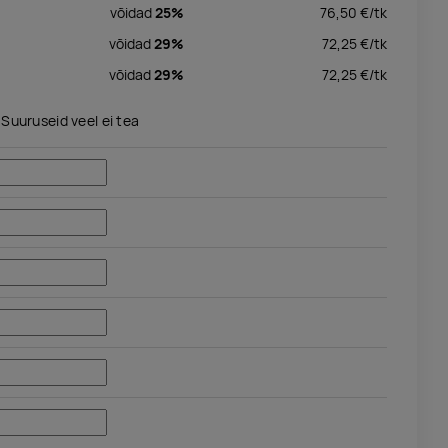
võidad
25%
76,50
€/
tk
võidad
29%
72,25
€/
tk
võidad
29%
72,25
€/
tk
Suuruseid veel ei tea