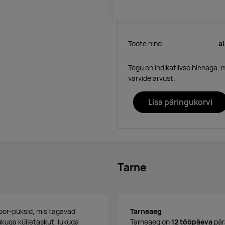
Toote hind
a
Tegu on indikatiivse hinnaga, 
värvide arvust.
Lisa päringukorvi
Tarne
oor-püksid, mis tagavad
Tarneaeg
ukuga küljetaskut, lukuga
Tarneaeg on
12 tööpäeva
pär