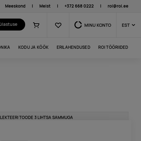
Meeskond
|
Meist
|
+372 668 0222
|
roi@roi.ee
Lemmikud
külastuse
MINU KONTO
EST
Ostukorv
NIKA
KODU JA KÖÖK
ERILAHENDUSED
ROI TÖÖRIIDED
LEKTEERI TOODE 3 LIHTSA SAMMUGA