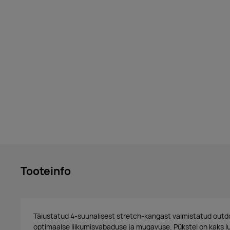
Tooteinfo
Täiustatud 4-suunalisest stretch-kangast valmistatud outd
optimaalse liikumisvabaduse ja mugavuse. Pükstel on kaks l