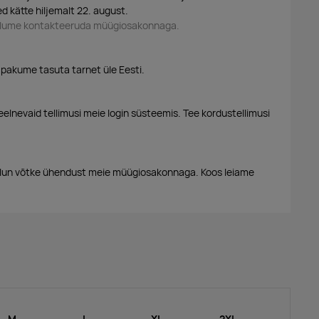
d kätte hiljemalt 22. august.
palume kontakteeruda müügiosakonnaga.
 pakume tasuta tarnet üle Eesti.
eelnevaid tellimusi meie login süsteemis. Tee kordustellimusi
alun võtke ühendust meie müügiosakonnaga. Koos leiame