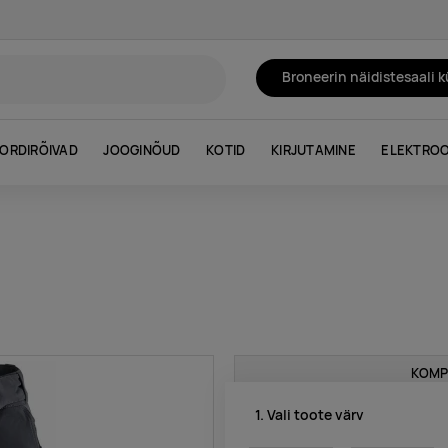
Broneerin näidistesaali 
ORDIRÕIVAD
JOOGINÕUD
KOTID
KIRJUTAMINE
ELEKTROO
KOMP
1. Vali toote värv