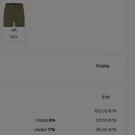
rift
322 tk
Trükita
0
tk
102,00
€/
tk
võidad
8%
93,50
€/
tk
võidad
17%
85,00
€/
tk