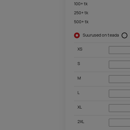
100+
tk
250+
tk
500+
tk
Suurused on teada
XS
S
M
L
XL
2XL