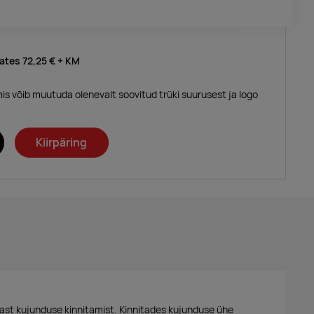
lates
72,25 €
+ KM
mis võib muutuda olenevalt soovitud trüki suurusest ja logo
Kiirpäring
ast kujunduse kinnitamist. Kinnitades kujunduse ühe