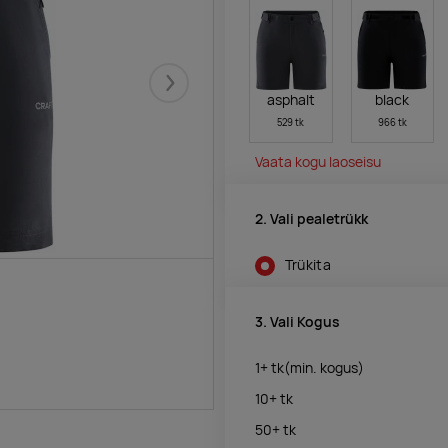
Järgmised
asphalt
black
529 tk
966 tk
Vaata kogu laoseisu
2. Vali pealetrükk
Trükita
3. Vali Kogus
1+
tk
(min. kogus)
10+
tk
50+
tk