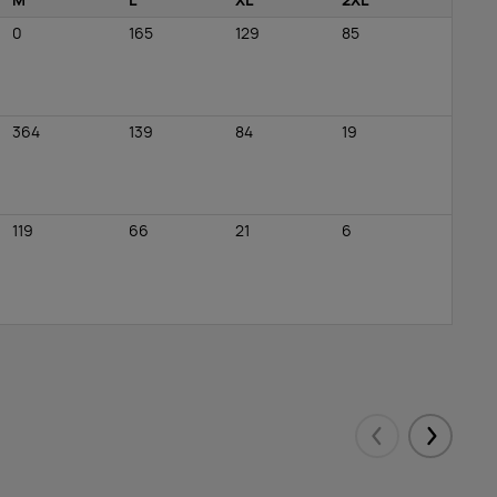
M
L
XL
2XL
0
165
129
85
364
139
84
19
119
66
21
6
Eelmised
Järgmis