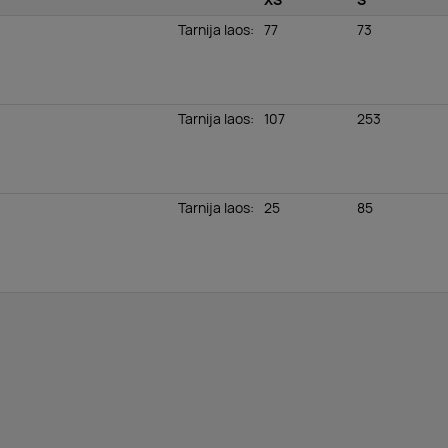
XS
S
Tarnija laos
:
77
73
Tarnija laos
:
107
253
Tarnija laos
:
25
85