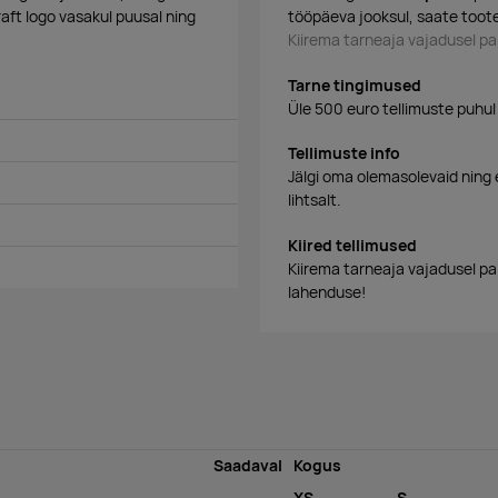
aft logo vasakul puusal ning
tööpäeva jooksul, saate toote
Kiirema tarneaja vajadusel 
Tarne tingimused
Üle 500 euro tellimuste puhul
Tellimuste info
Jälgi oma olemasolevaid ning 
lihtsalt.
Kiired tellimused
Kiirema tarneaja vajadusel p
lahenduse!
Saadaval
Kogus