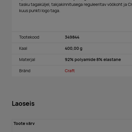
tasku tagaküljel, takjakinnitusega reguleeritav vöökoht ja
Cr
kuus punkti logo taga.
Tootekood
349844
Kaal
400,00 g
Materjal
92% polyamide 8% elastane
Bränd
Craft
Laoseis
Toote värv