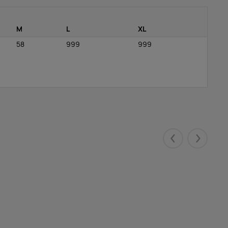
M
L
XL
58
999
999
Eelmised
Järgmis