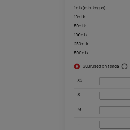
1+
tk
(min. kogus)
10+
tk
50+
tk
100+
tk
250+
tk
500+
tk
Suurused on teada
XS
S
M
L