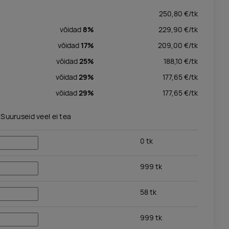
250,80
€/
tk
võidad
8%
229,90
€/
tk
võidad
17%
209,00
€/
tk
võidad
25%
188,10
€/
tk
võidad
29%
177,65
€/
tk
võidad
29%
177,65
€/
tk
Suuruseid veel ei tea
0
tk
999
tk
58
tk
999
tk