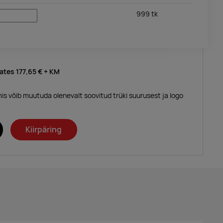
999
tk
lates
177,65 €
+ KM
mis võib muutuda olenevalt soovitud trüki suurusest ja logo
Kiirpäring