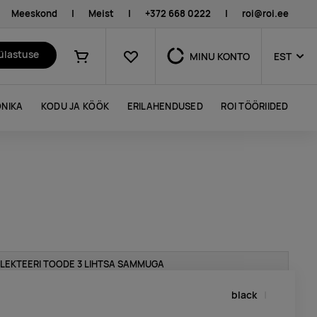
Meeskond
|
Meist
|
+372 668 0222
|
roi@roi.ee
Lemmikud
külastuse
MINU KONTO
EST
Ostukorv
NIKA
KODU JA KÖÖK
ERILAHENDUSED
ROI TÖÖRIIDED
LEKTEERI TOODE 3 LIHTSA SAMMUGA
black