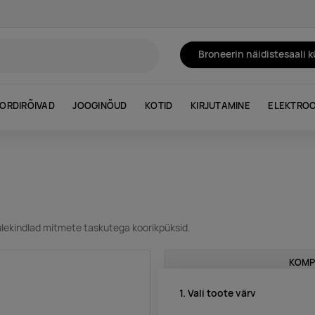
Broneerin näidistesaali 
ORDIRÕIVAD
JOOGINÕUD
KOTID
KIRJUTAMINE
ELEKTROO
tuulekindlad mitmete taskutega koorikpüksid.
KOMP
1. Vali toote värv