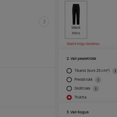
Järgmised
black
3055 tk
Vaata kogu laoseisu
2. Vali pealetrükk
i
Tikand (kuni 25 cm²)
i
Presstrükk
i
Siiditrükk
Trükita
3. Vali Kogus