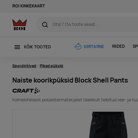
ROI KINKEKAART
RIIDED
SP
KIIRTARNE
KÕIK TOOTED
Spordirõivad
Pikad püksid
Naiste koorikpüksid Block Shell Pants
Kolmekihilisest polüestermaterjalist täielikult teibitud vee- ja 