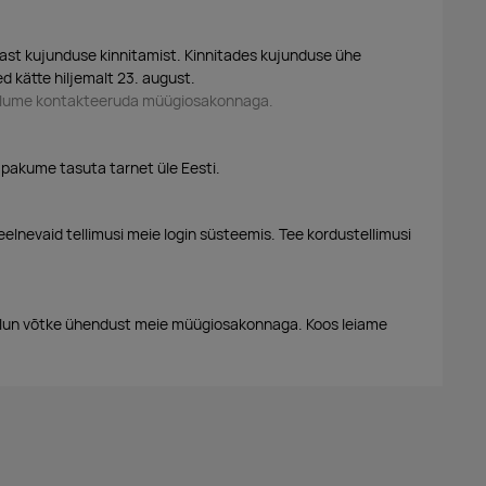
ast kujunduse kinnitamist. Kinnitades kujunduse ühe
d kätte hiljemalt 23. august.
palume kontakteeruda müügiosakonnaga.
 pakume tasuta tarnet üle Eesti.
eelnevaid tellimusi meie login süsteemis. Tee kordustellimusi
alun võtke ühendust meie müügiosakonnaga. Koos leiame