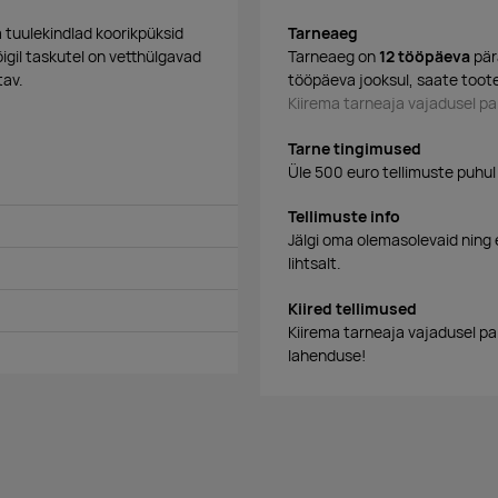
ja tuulekindlad koorikpüksid
Tarneaeg
igil taskutel on vetthülgavad
Tarneaeg on
12 tööpäeva
pär
tav.
tööpäeva jooksul, saate toote
Kiirema tarneaja vajadusel 
Tarne tingimused
Üle 500 euro tellimuste puhul
Tellimuste info
Jälgi oma olemasolevaid ning 
lihtsalt.
Kiired tellimused
Kiirema tarneaja vajadusel p
lahenduse!