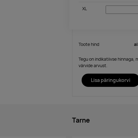
XL
Toote hind
a
Tegu on indikatiivse hinnaga, 
värvide arvust.
Lisa päringukorvi
Tarne