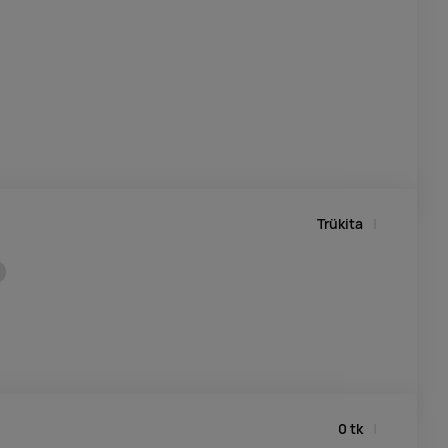
Trükita
0
tk