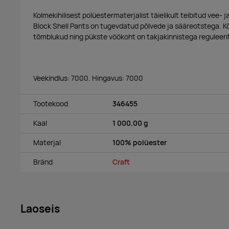
Kolmekihilisest polüestermaterjalist täielikult teibitud vee- 
Block Shell Pants on tugevdatud põlvede ja sääreotstega. Kõ
tõmblukud ning pükste vöökoht on takjakinnistega reguleeri
Veekindlus: 7000. Hingavus: 7000
Tootekood
346455
Kaal
1 000,00 g
Materjal
100% polüester
Bränd
Craft
Laoseis