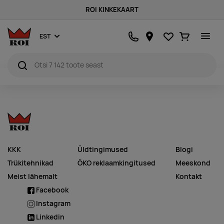
ROI KINKEKAART
Lemmikud
Ostukorv
EST
KKK
Üldtingimused
Blogi
Trükitehnikad
ÖKO reklaamkingitused
Meeskond
Meist lähemalt
Kontakt
Facebook
Instagram
Linkedin