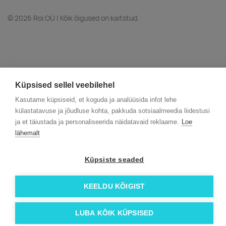
© 2026 Roi OÜ | Kõik õigused on kaitstud.
Küpsised sellel veebilehel
Kasutame küpsiseid, et koguda ja analüüsida infot lehe
külastatavuse ja jõudluse kohta, pakkuda sotsiaalmeedia liidestusi
ja et täiustada ja personaliseerida näidatavaid reklaame.
Loe
lähemalt
Küpsiste seaded
KEELDU KÕIGIST
LUBA KÕIK KÜPSISED