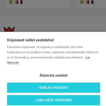
scream
ash/vermello
black/white
scream
ash/vermello
black/whit
Küpsised sellel veebilehel
KKK
Üldtingimused
Blogi
Kasutame küpsiseid, et koguda ja analüüsida infot lehe
Trükitehnikad
ÖKO reklaamkingitused
Meeskond
külastatavuse ja jõudluse kohta, pakkuda sotsiaalmeedia liidestusi
Meist lähemalt
Kontakt
ja et täiustada ja personaliseerida näidatavaid reklaame.
Loe
Facebook
lähemalt
Instagram
Küpsiste seaded
Linkedin
© 2026 Roi OÜ | Kõik õigused on kaitstud.
KEELDU KÕIGIST
LUBA KÕIK KÜPSISED