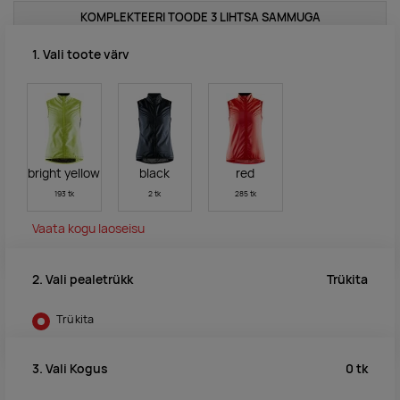
KOMPLEKTEERI TOODE 3 LIHTSA SAMMUGA
1. Vali toote värv
bright yellow
black
red
193 tk
2 tk
285 tk
Vaata kogu laoseisu
Trükita
2. Vali pealetrükk
Trükita
0
tk
3. Vali Kogus