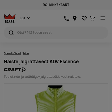
ROI KINKEKAART
Lemmikud
Ostukorv
EST
Spordirõivad
Muu
Naiste jalgrattavest ADV Essence
Tuulekindel ja vetthülgav jalgrattasõidu vest naistele.