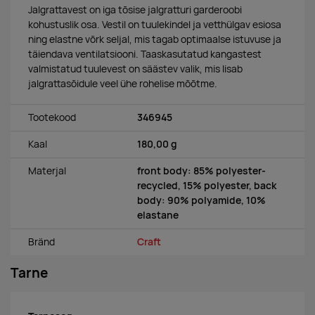
Jalgrattavest on iga tõsise jalgratturi garderoobi
kohustuslik osa. Vestil on tuulekindel ja vetthülgav esiosa
ning elastne võrk seljal, mis tagab optimaalse istuvuse ja
täiendava ventilatsiooni. Taaskasutatud kangastest
valmistatud tuulevest on säästev valik, mis lisab
jalgrattasõidule veel ühe rohelise mõõtme.
Tootekood
346945
Kaal
180,00 g
Materjal
front body: 85% polyester-
recycled, 15% polyester, back
body: 90% polyamide, 10%
elastane
Bränd
Craft
Tarne