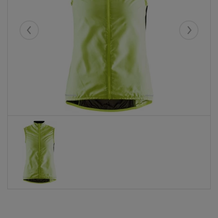
Eelmised
Järgmise