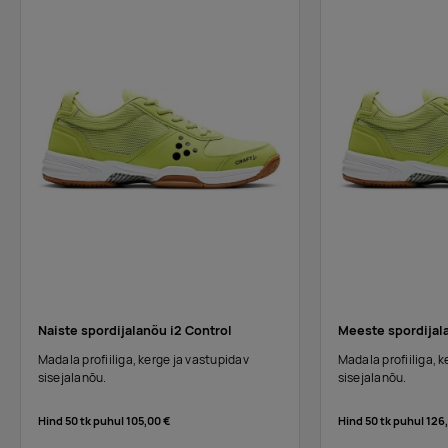
Naiste spordijalanõu i2 Control
Meeste spordijala
Madala profiiliga, kerge ja vastupidav
Madala profiiliga, 
sisejalanõu.
sisejalanõu.
Hind 50 tk puhul
105,00 €
Hind 50 tk puhul
126