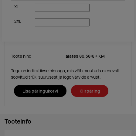
XL
2XL
Toote hind
alates
80,58 €
+ KM
Tegu on indikatiivse hinnaga, mis võib muutuda olenevalt
soovitud trüki suurusest ja logo värvide arvust.
Lisa päringukorvi
Kiirpäring
Tooteinfo