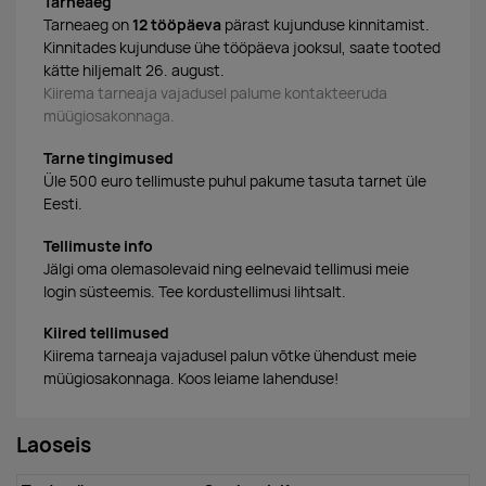
Tarneaeg
Tarneaeg on
12 tööpäeva
pärast kujunduse kinnitamist.
Kinnitades kujunduse ühe tööpäeva jooksul, saate tooted
kätte hiljemalt 26. august.
Kiirema tarneaja vajadusel palume kontakteeruda
müügiosakonnaga.
Tarne tingimused
Üle 500 euro tellimuste puhul pakume tasuta tarnet üle
Eesti.
Tellimuste info
Jälgi oma olemasolevaid ning eelnevaid tellimusi meie
login süsteemis. Tee kordustellimusi lihtsalt.
Kiired tellimused
Kiirema tarneaja vajadusel palun võtke ühendust meie
müügiosakonnaga. Koos leiame lahenduse!
Laoseis