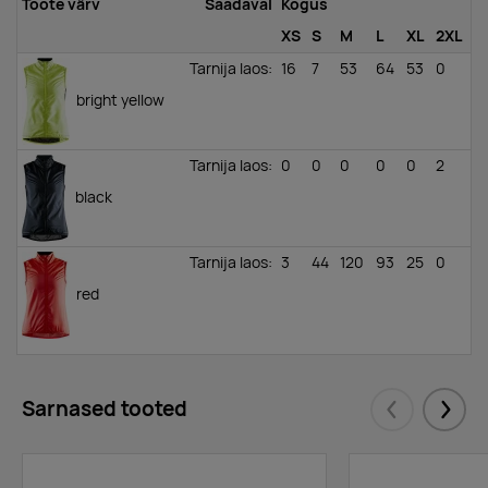
Toote värv
Saadaval
Kogus
XS
S
M
L
XL
2XL
Tarnija laos
:
16
7
53
64
53
0
bright yellow
Tarnija laos
:
0
0
0
0
0
2
black
Tarnija laos
:
3
44
120
93
25
0
red
Sarnased tooted
Eelmised
Järgm