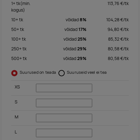
1+
tk
(min.
113,76
€/
tk
kogus)
10+
tk
võidad
8%
104,28
€/
tk
50+
tk
võidad
17%
94,80
€/
tk
100+
tk
võidad
25%
85,32
€/
tk
250+
tk
võidad
29%
80,58
€/
tk
500+
tk
võidad
29%
80,58
€/
tk
Suurused on teada
Suuruseid veel ei tea
XS
S
M
L