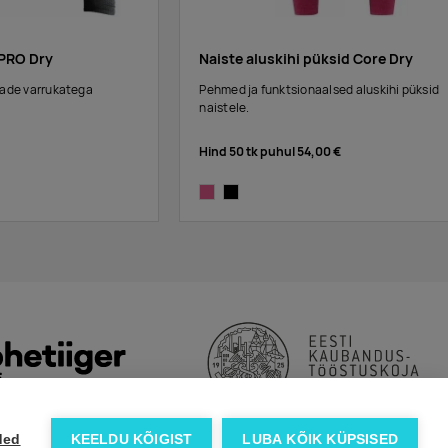
 PRO Dry
Naiste aluskihi püksid Core Dry
kade varrukatega
Pehmed ja funktsionaalsed aluskihi püksid
naistele.
Hind 50 tk puhul
54,00 €
fame
black
ded
KEELDU KÕIGIST
LUBA KÕIK KÜPSISED