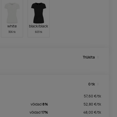
white
black/black
306 tk
603 tk
Trükita
0
tk
57,60
€/
tk
võidad
8%
52,80
€/
tk
võidad
17%
48,00
€/
tk