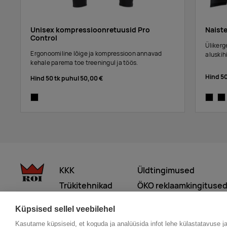
Unisex kompressioonretuusid Pro
Naiste
Control
Ülikerg
Ergonoomiline lõige ja kompressioon annavad
aluskihi
kehale parema toe treeningul ja töös.
Hind 5
Hind 50 tk puhul
50,00 €
black
black
bla
KKK
Üldtingimused
Trükitehnikad
ÖKO reklaamkingituse
Meist lähemalt
Küpsised sellel veebilehel
Kasutame küpsiseid, et koguda ja analüüsida infot lehe külastatavuse j