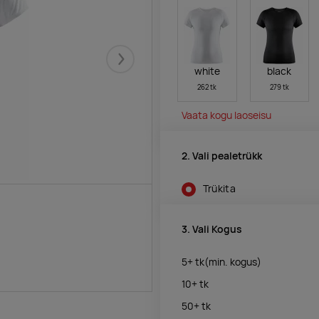
Järgmised
white
black
262 tk
279 tk
Vaata kogu laoseisu
2. Vali pealetrükk
Trükita
3. Vali Kogus
5+
tk
(min. kogus)
10+
tk
50+
tk