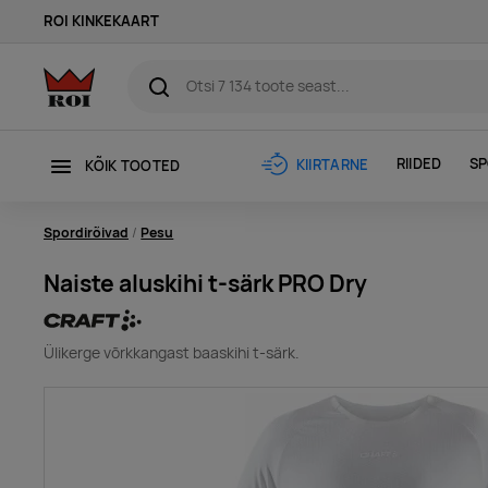
ROI KINKEKAART
RIIDED
SP
KIIRTARNE
KÕIK TOOTED
Spordirõivad
Pesu
Naiste aluskihi t-särk PRO Dry
Ülikerge võrkkangast baaskihi t-särk.