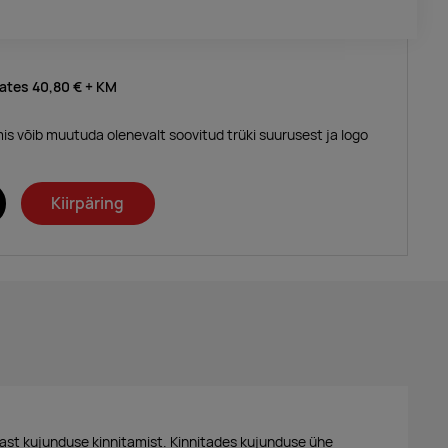
lates
40,80 €
+ KM
mis võib muutuda olenevalt soovitud trüki suurusest ja logo
Kiirpäring
ast kujunduse kinnitamist. Kinnitades kujunduse ühe