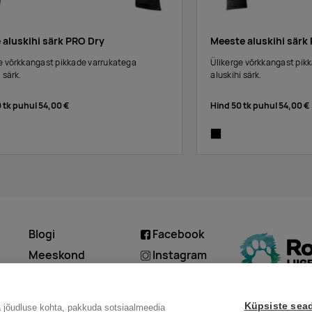
 aluskihi särk PRO Dry
Meeste aluskihi särk
e võrkkangast pikkade varrukatega
Ülikerge võrkkangast pik
 särk.
aluskihi särk.
0 tk puhul
54,00 €
Hind 50 tk puhul
54,00 €
ck/black
black
Blogi
Facebook
d
Meeskond
Instagram
Kontakt
Linkedin
Küpsiste sea
a jõudluse kohta, pakkuda sotsiaalmeedia