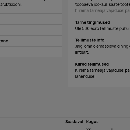
struktsiooni.
tööpäeva jooksul, saate toote
Kiirema tarneaja vajadusel 
Tarne tingimused
Üle 500 euro tellimuste puhul
Tellimuste info
tane
Jälgi oma olemasolevaid ning 
lihtsalt.
Kiired tellimused
Kiirema tarneaja vajadusel p
lahenduse!
Saadaval
Kogus