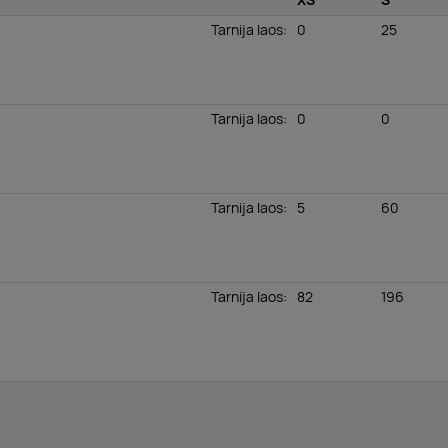
XS
S
Tarnija laos
:
0
25
Tarnija laos
:
0
0
Tarnija laos
:
5
60
Tarnija laos
:
82
196