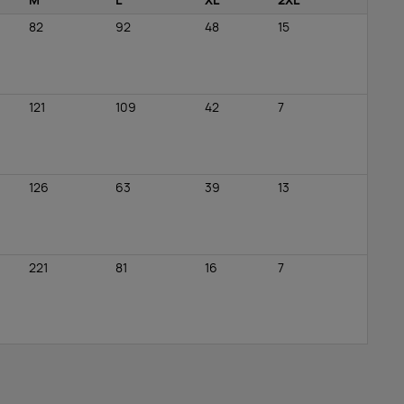
M
L
XL
2XL
82
92
48
15
121
109
42
7
126
63
39
13
221
81
16
7