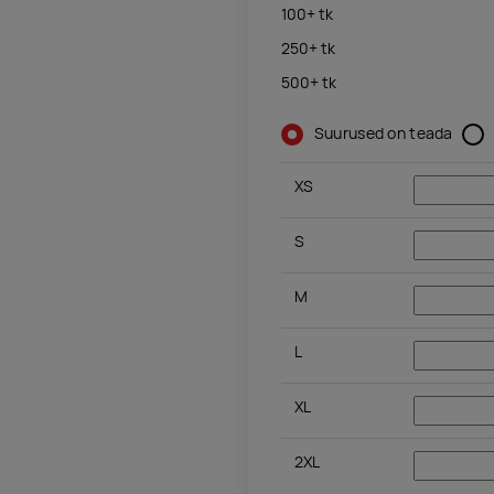
100+
tk
250+
tk
500+
tk
Suurused on teada
XS
S
M
L
XL
2XL