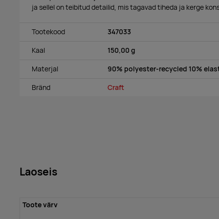
ja sellel on teibitud detailid, mis tagavad tiheda ja kerge kon
Tootekood
347033
Kaal
150,00 g
Materjal
90% polyester-recycled 10% elas
Bränd
Craft
Laoseis
Toote värv