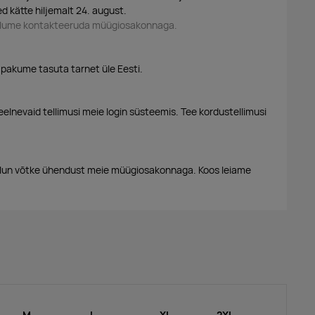
d kätte hiljemalt 24. august.
palume kontakteeruda müügiosakonnaga.
 pakume tasuta tarnet üle Eesti.
eelnevaid tellimusi meie login süsteemis. Tee kordustellimusi
alun võtke ühendust meie müügiosakonnaga. Koos leiame