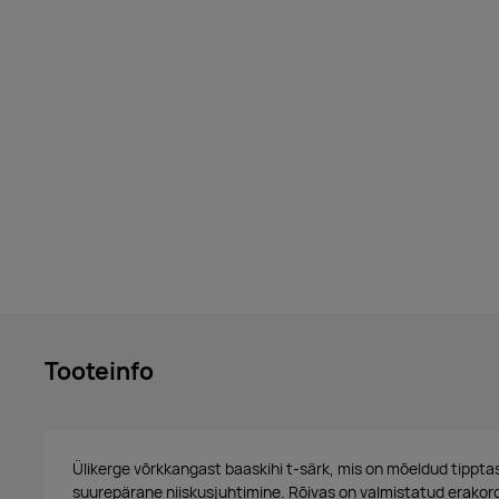
Tooteinfo
Ülikerge võrkkangast baaskihi t-särk, mis on mõeldud tipptas
suurepärane niiskusjuhtimine. Rõivas on valmistatud erako