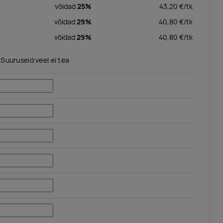
võidad
25%
43,20
€/
tk
võidad
29%
40,80
€/
tk
võidad
29%
40,80
€/
tk
Suuruseid veel ei tea