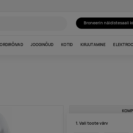
Broneerin näidistesaali 
ORDIRÕIVAD
JOOGINÕUD
KOTID
KIRJUTAMINE
ELEKTROO
KOMP
1. Vali toote värv