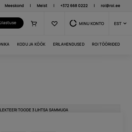
Meeskond
|
Meist
|
+372 668 0222
|
roi@roi.ee
Lemmikud
külastuse
MINU KONTO
EST
Ostukorv
NIKA
KODU JA KÖÖK
ERILAHENDUSED
ROI TÖÖRIIDED
LEKTEERI TOODE 3 LIHTSA SAMMUGA