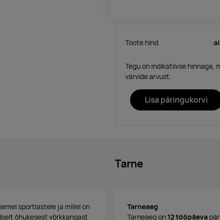
Toote hind
a
Tegu on indikatiivse hinnaga, 
värvide arvust.
Lisa päringukorvi
Tarne
emel sportlastele ja millel on
Tarneaeg
rdselt õhukesest võrkkangast
Tarneaeg on
12 tööpäeva
pär