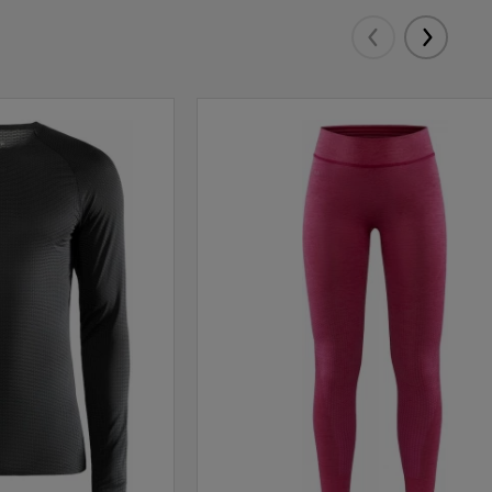
Eelmised
Järgmis