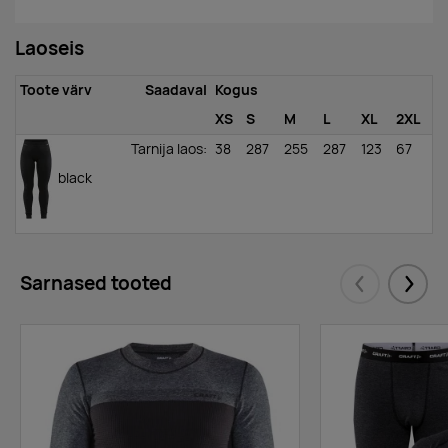
Laoseis
Toote värv
Saadaval
Kogus
XS
S
M
L
XL
2XL
Tarnija laos
:
38
287
255
287
123
67
black
Sarnased tooted
Eelmised
Järgm