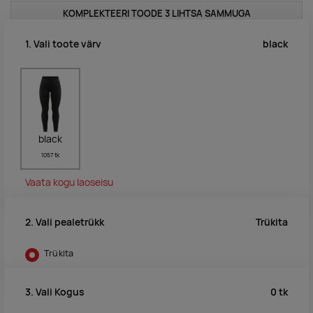
KOMPLEKTEERI TOODE 3 LIHTSA SAMMUGA
black
1. Vali toote värv
black
1057 tk
Vaata kogu laoseisu
Trükita
2. Vali pealetrükk
Trükita
0
tk
3. Vali Kogus