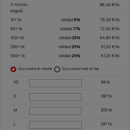
1+
tk
(min.
86,40
€/
tk
kogus)
10+
tk
võidad
8%
79,20
€/
tk
50+
tk
võidad
17%
72,00
€/
tk
100+
tk
võidad
25%
64,80
€/
tk
250+
tk
võidad
29%
61,20
€/
tk
500+
tk
võidad
29%
61,20
€/
tk
Suurused on teada
Suuruseid veel ei tea
XS
38
tk
S
287
tk
M
255
tk
L
287
tk