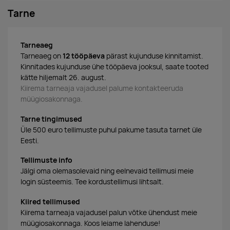
Tarne
Tarneaeg
Tarneaeg on
12 tööpäeva
pärast kujunduse kinnitamist.
Kinnitades kujunduse ühe tööpäeva jooksul, saate tooted
kätte hiljemalt 26. august.
Kiirema tarneaja vajadusel palume kontakteeruda
müügiosakonnaga.
Tarne tingimused
Üle 500 euro tellimuste puhul pakume tasuta tarnet üle
Eesti.
Tellimuste info
Jälgi oma olemasolevaid ning eelnevaid tellimusi meie
login süsteemis. Tee kordustellimusi lihtsalt.
Kiired tellimused
Kiirema tarneaja vajadusel palun võtke ühendust meie
müügiosakonnaga. Koos leiame lahenduse!