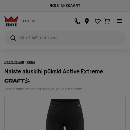
ROI KINKEKAART
Lemmikud
Ostukorv
EST
Spordirõivad
Pesu
Naiste aluskihi püksid Active Extreme
Väga funktsionaalsed baaskihi püksid naistele.