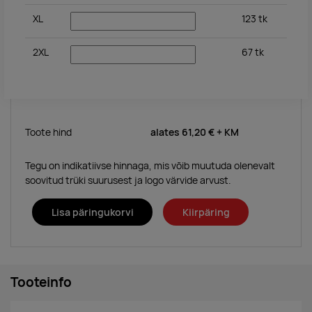
XL
123
tk
2XL
67
tk
Toote hind
alates
61,20 €
+ KM
Tegu on indikatiivse hinnaga, mis võib muutuda olenevalt
soovitud trüki suurusest ja logo värvide arvust.
Lisa päringukorvi
Kiirpäring
Tooteinfo