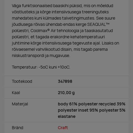
Väga funktsionaalsed baaskihi püksid, mis on mõeldud
võistlusteks ja kõrge intensiivsusega treeninguteks
mahedates kuni külmades talvetingimustes. See suure
jõudlusega rõivas ühendab endas kerge SEAQUAL™
polüestri, Coolmax® Air tehnoloogia ja taaskasutatud
polüestri, et tagada erakordne kehatemperatuuri
juhtimine kõrge intensiivsusega tegevuste ajal. Lisaks on
rõivaesemel vahvlikootud disain, mis tagab parema
niiskustranspordi ja mugavuse.
Temperatuur: -5ºC kuni +10ºC.
Tootekood
347898
Kaal
210,00 g
Materjal
body 61% polyester recycled 39%
polyester inset 95% polyester 5%
elastane
Bränd
Craft