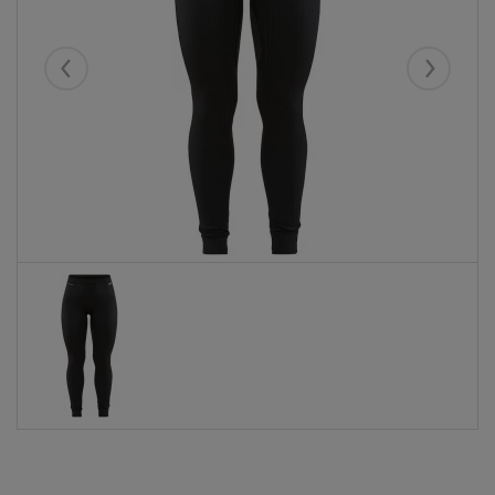
Eelmised
Järgmise