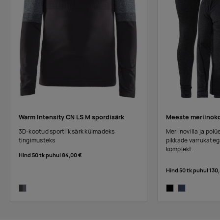
Warm Intensity CN LS M spordisärk
Meeste meriinok
3D-kootud sportlik särk külmadeks
Meriinovilla ja pol
tingimusteks
pikkade varrukatega
komplekt.
Hind 50 tk puhul
84,00 €
Hind 50 tk puhul
130
asphalt/dk grey melange
black-melange
blaze-melange