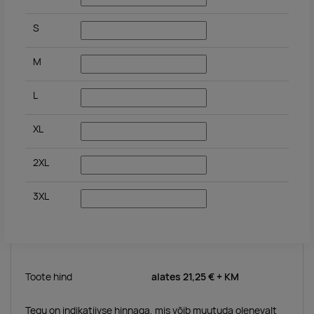
S
M
L
XL
2XL
3XL
Toote hind
alates
21,25 €
+ KM
Tegu on indikatiivse hinnaga, mis võib muutuda olenevalt