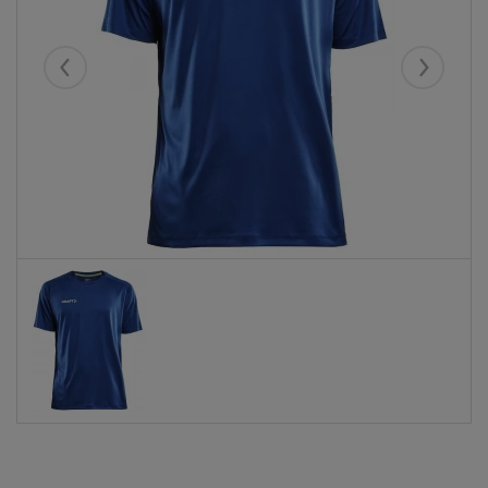
Eelmised
Järgmise