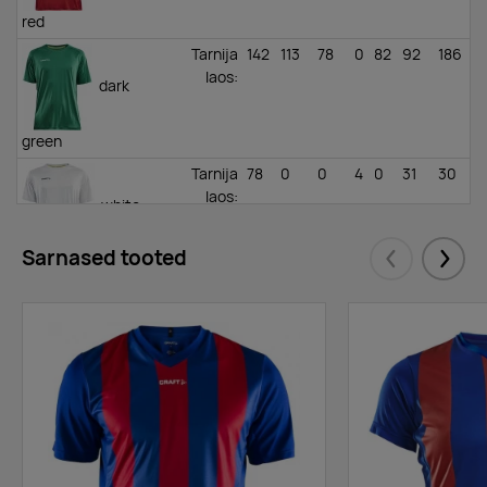
red
Tarnija
142
113
78
0
82
92
186
laos
:
dark
green
Tarnija
78
0
0
4
0
31
30
laos
:
white
Sarnased tooted
Eelmised
Järgm
Tarnija
173
0
142
0
0
109
106
laos
:
granite
Tarnija
153
233
239
0
0
0
15
laos
:
black