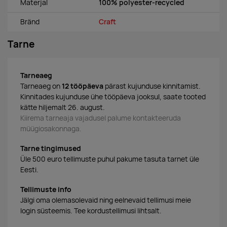
Materjal
100% polyester-recycled
Bränd
Craft
Tarne
Tarneaeg
Tarneaeg on
12 tööpäeva
pärast kujunduse kinnitamist.
Kinnitades kujunduse ühe tööpäeva jooksul, saate tooted
kätte hiljemalt 26. august.
Kiirema tarneaja vajadusel palume kontakteeruda
müügiosakonnaga.
Tarne tingimused
Üle 500 euro tellimuste puhul pakume tasuta tarnet üle
Eesti.
Tellimuste info
Jälgi oma olemasolevaid ning eelnevaid tellimusi meie
login süsteemis. Tee kordustellimusi lihtsalt.