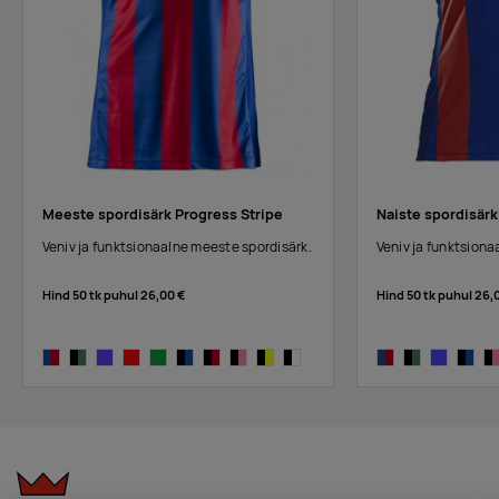
Meeste spordisärk Progress Stripe
Naiste spordisärk
Veniv ja funktsionaalne meeste spordisärk.
Veniv ja funktsiona
Hind 50 tk puhul
26,00 €
Hind 50 tk puhul
26,
cobalt/bright red
black/dark green
cobalt
bright red
dark green
black/cobalt
black/bright red
black/pink
black/yellow
black/white
cobalt/bright red
black/dark gree
cobalt
black/
bl