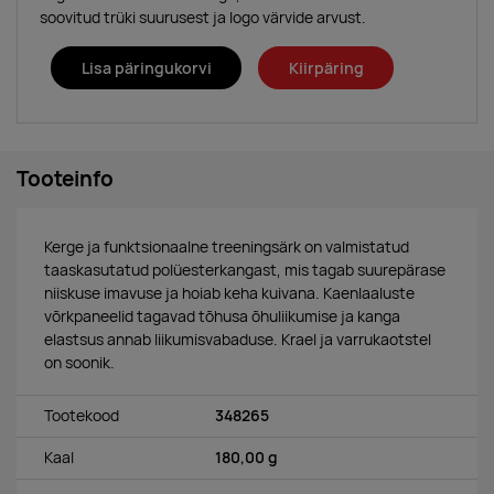
soovitud trüki suurusest ja logo värvide arvust.
Lisa päringukorvi
Kiirpäring
Tooteinfo
Kerge ja funktsionaalne treeningsärk on valmistatud
taaskasutatud polüesterkangast,
mis tagab suurepärase
niiskuse imavuse ja hoiab keha kuivana.
Kaenlaaluste
võrkpaneelid tagavad tõhusa õhuliikumise ja kanga
elastsus annab liikumisvabaduse. Krael ja varrukaotstel
on soonik.
Tootekood
348265
Kaal
180,00 g