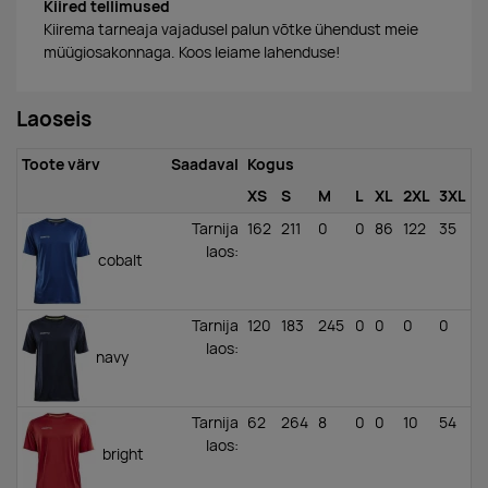
Kiired tellimused
Kiirema tarneaja vajadusel palun võtke ühendust meie
müügiosakonnaga. Koos leiame lahenduse!
Laoseis
Toote värv
Saadaval
Kogus
XS
S
M
L
XL
2XL
3XL
Tarnija
162
211
0
0
86
122
35
laos
:
cobalt
Tarnija
120
183
245
0
0
0
0
laos
:
navy
Tarnija
62
264
8
0
0
10
54
laos
:
bright