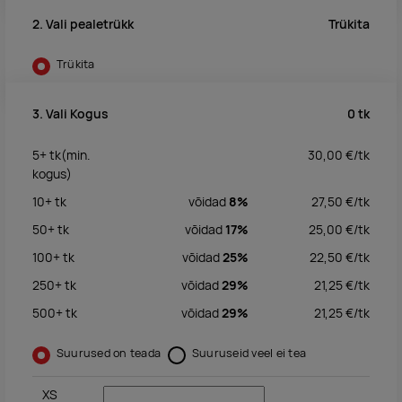
Trükita
2. Vali pealetrükk
Trükita
0
tk
3. Vali Kogus
5+
tk
(min.
30,00
€/
tk
kogus)
10+
tk
võidad
8%
27,50
€/
tk
50+
tk
võidad
17%
25,00
€/
tk
100+
tk
võidad
25%
22,50
€/
tk
250+
tk
võidad
29%
21,25
€/
tk
500+
tk
võidad
29%
21,25
€/
tk
Suurused on teada
Suuruseid veel ei tea
XS