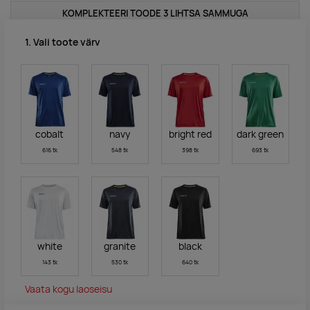
KOMPLEKTEERI TOODE 3 LIHTSA SAMMUGA
1. Vali toote värv
cobalt
navy
bright red
dark green
616 tk
548 tk
398 tk
693 tk
white
granite
black
143 tk
530 tk
640 tk
Vaata kogu laoseisu