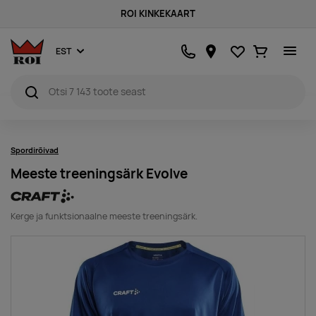
ROI KINKEKAART
Lemmikud
Ostukorv
EST
Spordirõivad
Meeste treeningsärk Evolve
Kerge ja funktsionaalne meeste treeningsärk.