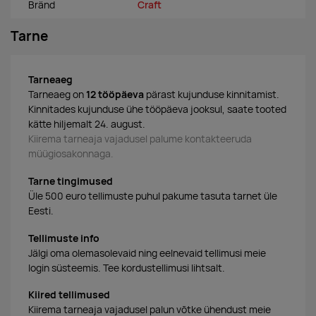
Bränd
Craft
Tarne
Tarneaeg
Tarneaeg on
12 tööpäeva
pärast kujunduse kinnitamist.
Kinnitades kujunduse ühe tööpäeva jooksul, saate tooted
kätte hiljemalt 24. august.
Kiirema tarneaja vajadusel palume kontakteeruda
müügiosakonnaga.
Tarne tingimused
Üle 500 euro tellimuste puhul pakume tasuta tarnet üle
Eesti.
Tellimuste info
Jälgi oma olemasolevaid ning eelnevaid tellimusi meie
login süsteemis. Tee kordustellimusi lihtsalt.
Kiired tellimused
Kiirema tarneaja vajadusel palun võtke ühendust meie