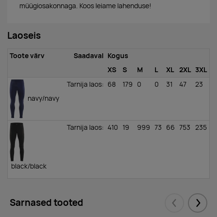
müügiosakonnaga. Koos leiame lahenduse!
Laoseis
Toote värv
Saadaval
Kogus
XS
S
M
L
XL
2XL
3XL
Tarnija laos
:
68
179
0
0
31
47
23
navy/navy
Tarnija laos
:
410
19
999
73
66
753
235
black/black
Sarnased tooted
Eelmised
Järgm