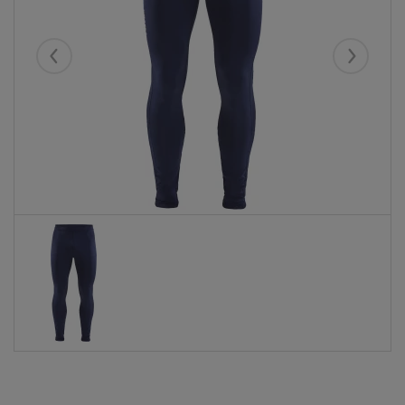
Eelmised
Järgmise