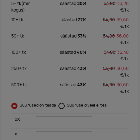
5+
tk
(min.
säästad
20%
54,00
43,20
kogus)
€/
tk
10+
tk
säästad
27%
54,00
39,60
€/
tk
50+
tk
säästad
33%
54,00
36,00
€/
tk
100+
tk
säästad
40%
54,00
32,40
€/
tk
250+
tk
säästad
43%
54,00
30,60
€/
tk
500+
tk
säästad
43%
54,00
30,60
€/
tk
Suurused on teada
Suuruseid veel ei tea
XS
S