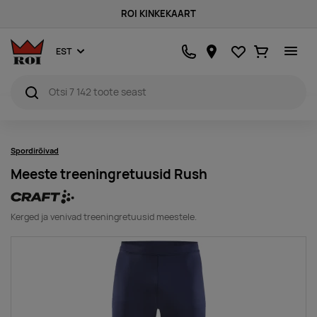
ROI KINKEKAART
Lemmikud
Ostukorv
EST
Spordirõivad
Meeste treeningretuusid Rush
Kerged ja venivad treeningretuusid meestele.