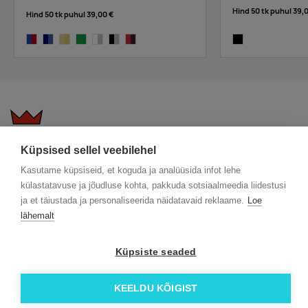
Hind 50 tk puhul
39,
Hind 50 tk puhul
39,00 €
cobalt/bright red
navy/cobalt
yellow/bright yellow
dark green
white/silver
black/platinum
bright red/navy
black
Küpsised sellel veebilehel
KKK
Üldtingimused
Blogi
Kasutame küpsiseid, et koguda ja analüüsida infot lehe
Trükitehnikad
ÖKO reklaamkingitused
Meeskond
külastatavuse ja jõudluse kohta, pakkuda sotsiaalmeedia liidestusi
Meist lähemalt
Kontakt
ja et täiustada ja personaliseerida näidatavaid reklaame.
Loe
Facebook
lähemalt
Instagram
Linkedin
Küpsiste seaded
© 2026 Roi OÜ | Kõik õigused on kaitstud.
KEELDU KÕIGIST