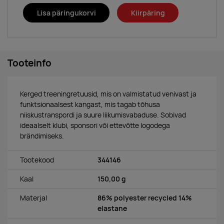
Lisa päringukorvi
Kiirpäring
Tooteinfo
Kerged treeningretuusid, mis on valmistatud venivast ja
funktsionaalsest kangast, mis tagab tõhusa
niiskustranspordi ja suure liikumisvabaduse. Sobivad
ideaalselt klubi, sponsori või ettevõtte logodega
brändimiseks.
Tootekood
344146
Kaal
150,00 g
Materjal
86% polyester recycled 14%
elastane