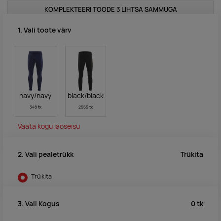
KOMPLEKTEERI TOODE 3 LIHTSA SAMMUGA
1. Vali toote värv
navy/navy
black/black
348 tk
2555 tk
Vaata kogu laoseisu
Trükita
2. Vali pealetrükk
Trükita
0
tk
3. Vali Kogus