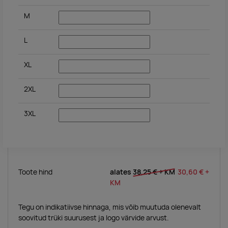
M
L
XL
2XL
3XL
Toote hind
alates
38,25 €
+ KM
30,60 €
+
KM
Tegu on indikatiivse hinnaga, mis võib muutuda olenevalt
soovitud trüki suurusest ja logo värvide arvust.