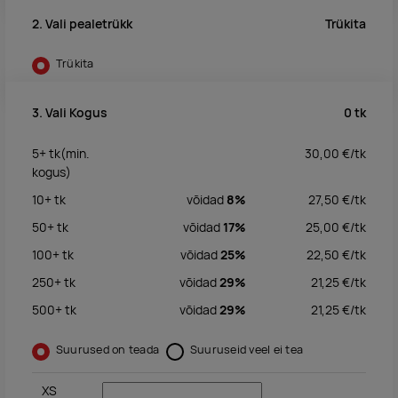
Trükita
2. Vali pealetrükk
Trükita
0
tk
3. Vali Kogus
5+
tk
(min.
30,00
€/
tk
kogus)
10+
tk
võidad
8%
27,50
€/
tk
50+
tk
võidad
17%
25,00
€/
tk
100+
tk
võidad
25%
22,50
€/
tk
250+
tk
võidad
29%
21,25
€/
tk
500+
tk
võidad
29%
21,25
€/
tk
Suurused on teada
Suuruseid veel ei tea
XS