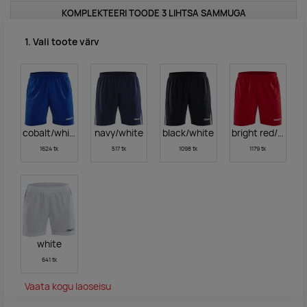
KOMPLEKTEERI TOODE 3 LIHTSA SAMMUGA
1. Vali toote värv
cobalt/white
navy/white
black/white
bright red/white
1624 tk
517 tk
1098 tk
1179 tk
white
641 tk
Vaata kogu laoseisu