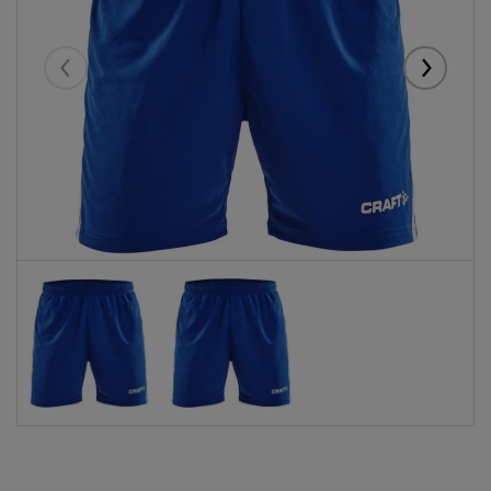
Eelmised
Järgmise