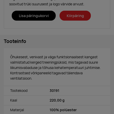
soovitud trüki suurusest ja logo värvide arvust.
Lisa päringukorvi
Kiirpäring
Tooteinfo
Õhukesest, venivast ja väga funktsionaalsest kangast
valmistatud kerged treeningpüksid, mis tagavad suure
liikumisvabaduse ja tõhusa kehatemperatuuri juhtimise.
Kontrastsed võrkpaneelid tagavad täiendava
ventilatsioon.
Tootekood
30191
Kaal
220,00 g
Materjal
100% polüester