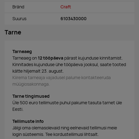
Bränd
Craft
Suurus
6103430000
Tarne
Tarneaeg
Tarneaeg on
12 tööpäeva
pärast kujunduse kinnitamist.
Kinnitades kujunduse ühe tööpäeva jooksul, saate tooted
kätte hiljemalt 23. august.
Kiirema tarneaja vajadusel palume kontakteeruda
müügiosakonnaga.
Tarne tingimused
Üle 500 euro tellimuste puhul pakume tasuta tarnet üle
Eesti.
Tellimuste info
Jälgi oma olemasolevaid ning eelnevaid tellimusi meie
login süsteemis. Tee kordustellimusi lihtsalt.