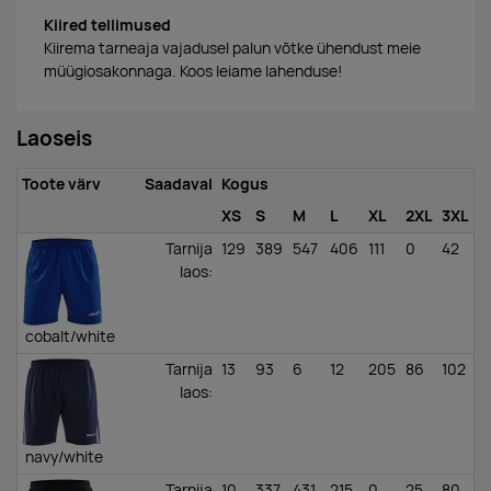
Kiired tellimused
Kiirema tarneaja vajadusel palun võtke ühendust meie
müügiosakonnaga. Koos leiame lahenduse!
Laoseis
Toote värv
Saadaval
Kogus
XS
S
M
L
XL
2XL
3XL
Tarnija
129
389
547
406
111
0
42
laos
:
cobalt/white
Tarnija
13
93
6
12
205
86
102
laos
:
navy/white
Tarnija
10
337
431
215
0
25
80