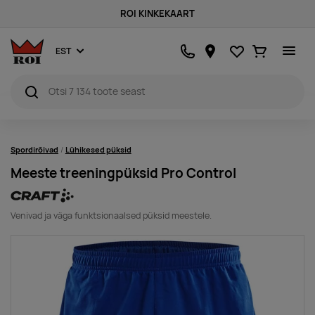
ROI KINKEKAART
Lemmikud
Ostukorv
EST
Spordirõivad
Lühikesed püksid
Meeste treeningpüksid Pro Control
Venivad ja väga funktsionaalsed püksid meestele.