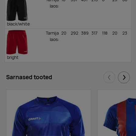
laos
:
black/white
Tarnija
20
292
389
317
118
20
23
laos
:
bright
red/white
Tarnija
85
173
251
43
37
19
33
Sarnased tooted
laos
:
Eelmised
Järgm
white