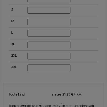
S
M
L
XL
2XL
3XL
Toote hind
alates
21,25 €
+ KM
Tegu on indikatiivse hinnaga, mis võib muutuda olenevalt