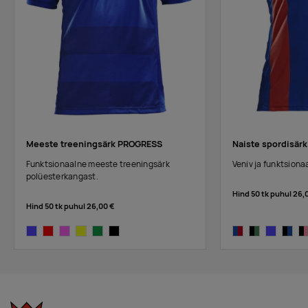
Meeste treeningsärk PROGRESS
Naiste spordisärk
Funktsionaalne meeste treeningsärk
Veniv ja funktsiona
polüesterkangast.
Hind 50 tk puhul
26,
Hind 50 tk puhul
26,00 €
cobalt
bright red
pink
yellow
dark green
black
cobalt/bright red
black/dark gree
cobalt
black/
bl