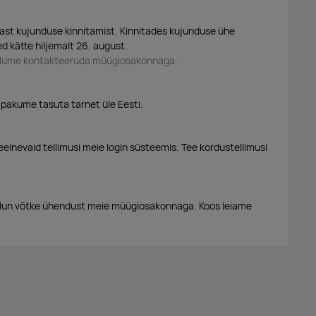
ast kujunduse kinnitamist. Kinnitades kujunduse ühe
d kätte hiljemalt 26. august.
palume kontakteeruda müügiosakonnaga.
 pakume tasuta tarnet üle Eesti.
eelnevaid tellimusi meie login süsteemis. Tee kordustellimusi
alun võtke ühendust meie müügiosakonnaga. Koos leiame