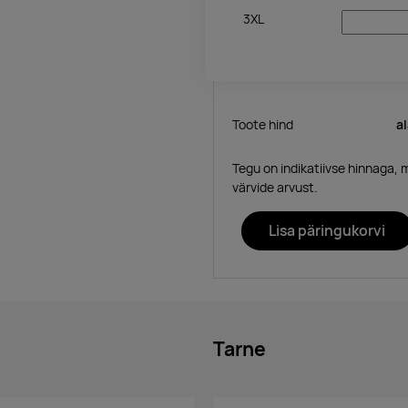
3XL
Toote hind
a
Tegu on indikatiivse hinnaga, 
värvide arvust.
Lisa päringukorvi
Tarne