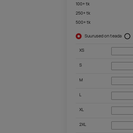
100+
tk
250+
tk
500+
tk
Suurused on teada
XS
S
M
L
XL
2XL