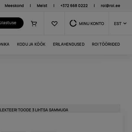
Meeskond
|
Meist
|
+372 668 0222
|
roi@roi.ee
Lemmikud
külastuse
MINU KONTO
EST
Ostukorv
NIKA
KODU JA KÖÖK
ERILAHENDUSED
ROI TÖÖRIIDED
LEKTEERI TOODE 3 LIHTSA SAMMUGA