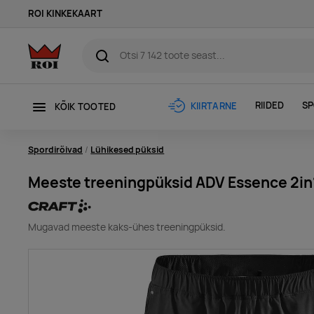
ROI KINKEKAART
RIIDED
SP
KIIRTARNE
KÕIK TOOTED
Spordirõivad
Lühikesed püksid
Meeste treeningpüksid ADV Essence 2in
Mugavad meeste kaks-ühes treeningpüksid.