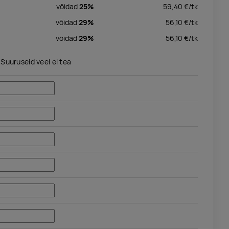
võidad
25%
59,40
€/
tk
võidad
29%
56,10
€/
tk
võidad
29%
56,10
€/
tk
Suuruseid veel ei tea