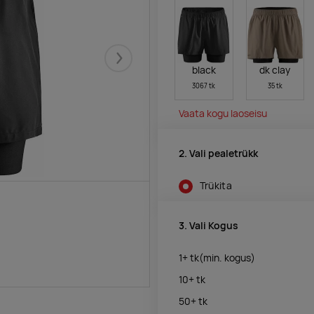
Järgmised
black
dk clay
3067 tk
35 tk
Vaata kogu laoseisu
2. Vali pealetrükk
Trükita
3. Vali Kogus
1+
tk
(min. kogus)
10+
tk
50+
tk