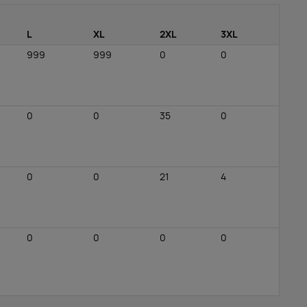
L
XL
2XL
3XL
999
999
0
0
0
0
35
0
0
0
21
4
0
0
0
0