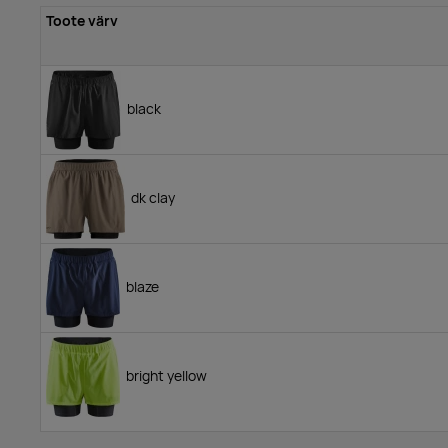
Toote värv
black
dk clay
blaze
bright yellow