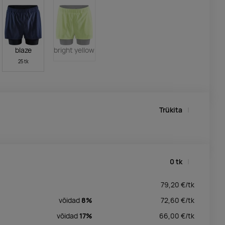
blaze
bright yellow
25 tk
Trükita
0
tk
79,20
€/
tk
võidad
8%
72,60
€/
tk
võidad
17%
66,00
€/
tk