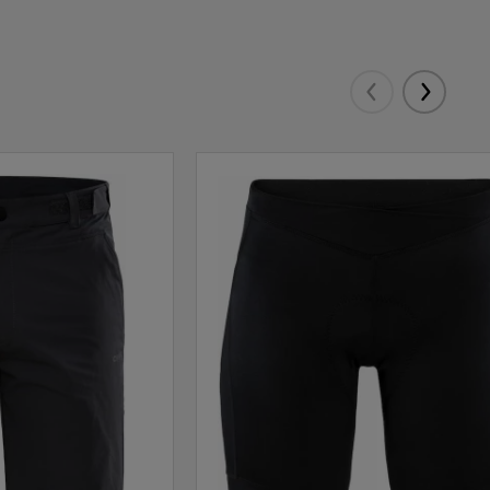
Eelmised
Järgmis