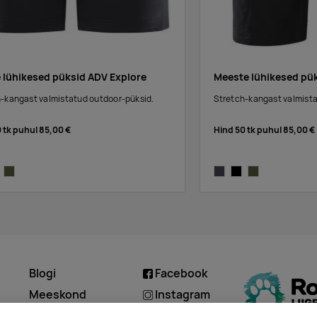
e lühikesed püksid ADV Explore
Meeste lühikesed pü
-kangast valmistatud outdoor-püksid.
Stretch-kangast valmista
0 tk puhul
85,00 €
Hind 50 tk puhul
85,00 €
ck
rift
asphalt
black
rift
Blogi
Facebook
d
Meeskond
Instagram
Kontakt
Linkedin