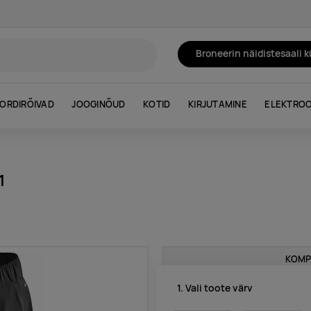
Broneerin näidistesaali 
ORDIRÕIVAD
JOOGINÕUD
KOTID
KIRJUTAMINE
ELEKTROO
1
KOMP
1. Vali toote värv