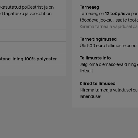
kasutatud polüestrist ja on
Tarneaeg
ud tagatasku ja vöökoht on
Tarneaeg on
12 tööpäeva
pär
tööpäeva jooksul, saate toote
Kiirema tarneaja vajadusel 
Tarne tingimused
Üle 500 euro tellimuste puhul
Tellimuste info
tane lining 100% polyester
Jälgi oma olemasolevaid ning 
lihtsalt.
Kiired tellimused
Kiirema tarneaja vajadusel p
lahenduse!