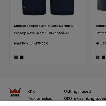
Meeste soojad püksid Core Nordic Ski
Naist
Soojad ja mitmekülgsed lühikesed püksid.
Stretch
Hind 50 tk puhul
75,00 €
Hind 5
blaze
black
asphalt
bla
KKK
Üldtingimused
Trükitehnikad
ÖKO reklaamkingituse
Meist lähemalt