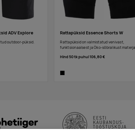
ksid ADV Explore
Rattapüksid Essence Shorts W
tud outdoor-püksid.
Rattapüksid on valmistatud venivast,
funktsionaalsest ja Öko-sõbralikust materja
Hind 50 tk puhul
106,80 €
black