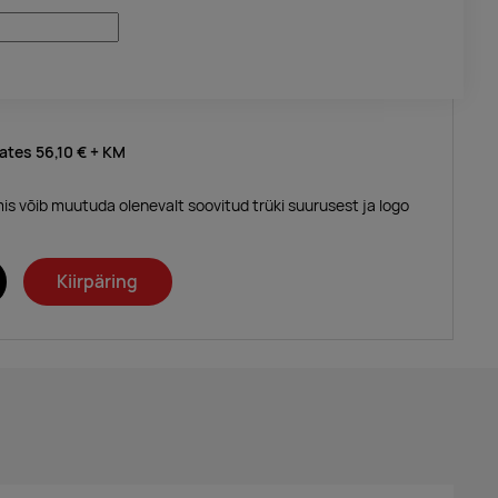
lates
56,10 €
+ KM
mis võib muutuda olenevalt soovitud trüki suurusest ja logo
Kiirpäring