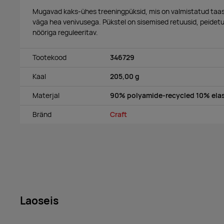
Mugavad kaks-ühes treeningpüksid, mis on valmistatud taas
väga hea venivusega. Pükstel on sisemised retuusid, peidet
nööriga reguleeritav.
Tootekood
346729
Kaal
205,00 g
Materjal
90% polyamide-recycled 10% elas
Bränd
Craft
Laoseis