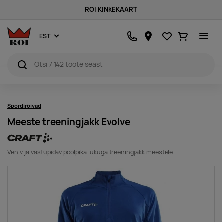
ROI KINKEKAART
Lemmikud
Ostukorv
EST
Spordirõivad
Meeste treeningjakk Evolve
Veniv ja vastupidav poolpika lukuga treeningjakk meestele.