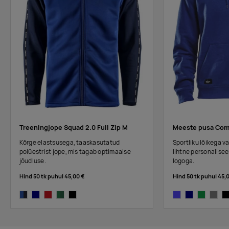
Tarnija
274
545
715
307
115
117
140
laos
:
asphalt
Tarnija
291
355
0
50
244
113
205
laos
:
black
Treeningjope Squad 2.0 Full Zip M
Meeste pusa Com
Kõrge elastsusega, taaskasutatud
Sportliku lõikega v
polüestrist jope, mis tagab optimaalse
lihtne personalisee
jõudluse.
logoga.
Hind 50 tk puhul
45,00 €
Hind 50 tk puhul
45,
club cobolt/navy
navy
bright red-express
team green-ivy
black/dark grey
cobalt
navy
dark green
grey m
bl