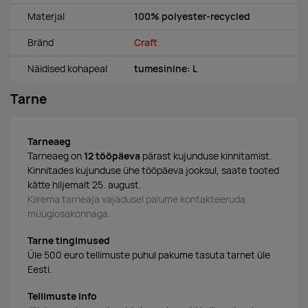
Materjal
100% polyester-recycled
Bränd
Craft
Näidised kohapeal
tumesinine: L
Tarne
Tarneaeg
Tarneaeg on
12 tööpäeva
pärast kujunduse kinnitamist.
Kinnitades kujunduse ühe tööpäeva jooksul, saate tooted
kätte hiljemalt 25. august.
Kiirema tarneaja vajadusel palume kontakteeruda
müügiosakonnaga.
Tarne tingimused
Üle 500 euro tellimuste puhul pakume tasuta tarnet üle
Eesti.
Tellimuste info