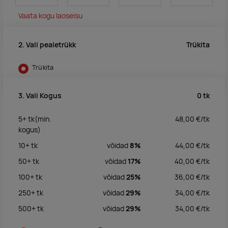
Vaata kogu laoseisu
Trükita
2. Vali pealetrükk
Trükita
0
tk
3. Vali Kogus
5+
tk
(min.
48,00
€/
tk
kogus)
10+
tk
võidad
8%
44,00
€/
tk
50+
tk
võidad
17%
40,00
€/
tk
100+
tk
võidad
25%
36,00
€/
tk
250+
tk
võidad
29%
34,00
€/
tk
500+
tk
võidad
29%
34,00
€/
tk