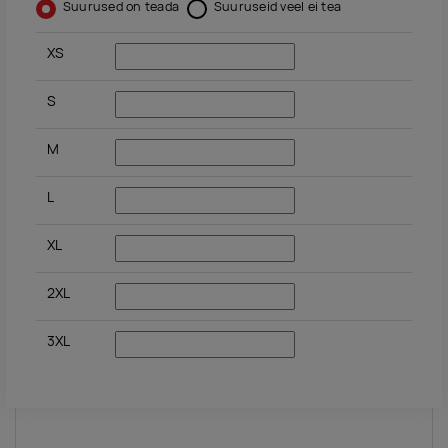
Suurused on teada
Suuruseid veel ei tea
XS
S
M
L
XL
2XL
3XL