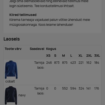
Jälgi oma olemasolevaid ning eelnevaid tellimusi meie
login süsteemis. Tee kordustellimusi lihtsalt.
Kiired tellimused
Kiirema tarneaja vajadusel palun võtke ühendust meie
müügiosakonnaga. Koos leiame lahenduse!
Laoseis
Toote värv
Saadaval
Kogus
XS
S
M
L
XL
2XL
3XL
Tarnija
246
873
875
423
221
162
184
laos
:
cobalt
Tarnija
0
0
552
594
324
141
176
laos
:
navy