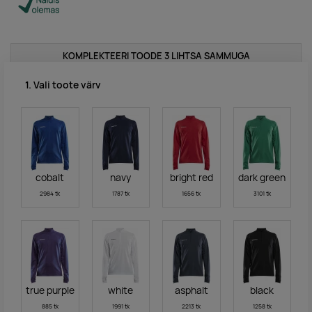
KOMPLEKTEERI TOODE 3 LIHTSA SAMMUGA
1. Vali toote värv
cobalt
navy
bright red
dark green
2984 tk
1787 tk
1656 tk
3101 tk
true purple
white
asphalt
black
885 tk
1991 tk
2213 tk
1258 tk