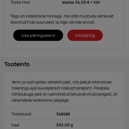
Toote hind
alates
34,00 €
+ KM
Tegu on indikatiivse hinnaga, mis võib muutuda olenevalt
soovitud trüki suurusest ja logo värvide arvust.
Lisa päringukorvi
Kiirpäring
Tooteinfo
Veniv ja vastupidav vahekihi jakk, mis pakub intensiivse
treeningu ajal suurepärast niiskustransporti. Poolpika
tõmblukuga jakk on valmistatud lahusvärvitud kangast, et
vähendada keskkonna jalajälge.
Tootekood
348486
Kaal
330,00 g