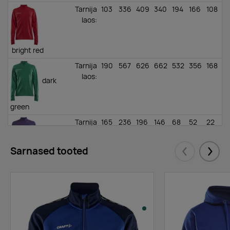
Tarnija
103
336
409
340
194
166
108
laos
:
bright red
Tarnija
190
567
626
662
532
356
168
laos
:
dark
green
Tarnija
165
236
196
146
68
52
22
laos
:
true
Sarnased tooted
Eelmised
Järgm
purple
Tarnija
320
418
499
284
145
176
149
laos
:
white