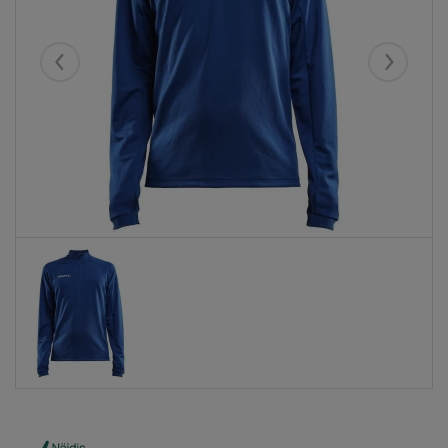
Eelmised
Järgmise