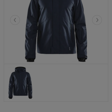
Eelmised
Järgmise