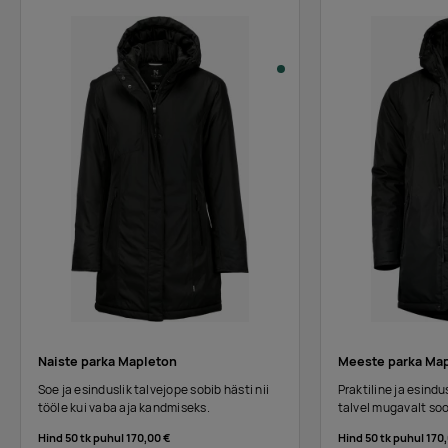
Naiste parka Mapleton
Meeste parka Ma
Soe ja esinduslik talvejope sobib hästi nii
Praktiline ja esindu
tööle kui vaba aja kandmiseks.
talvel mugavalt soo
Hind 50 tk puhul
170,00 €
Hind 50 tk puhul
170