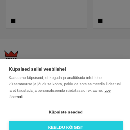
black
black
Küpsised sellel veebilehel
KKK
Üldtingimused
Blogi
Kasutame küpsiseid, et koguda ja analüüsida infot lehe
Trükitehnikad
ÖKO reklaamkingitused
Meeskond
külastatavuse ja jõudluse kohta, pakkuda sotsiaalmeedia liidestusi
Meist lähemalt
Kontakt
ja et täiustada ja personaliseerida näidatavaid reklaame.
Loe
Facebook
lähemalt
Instagram
Linkedin
Küpsiste seaded
© 2026 Roi OÜ | Kõik õigused on kaitstud.
KEELDU KÕIGIST