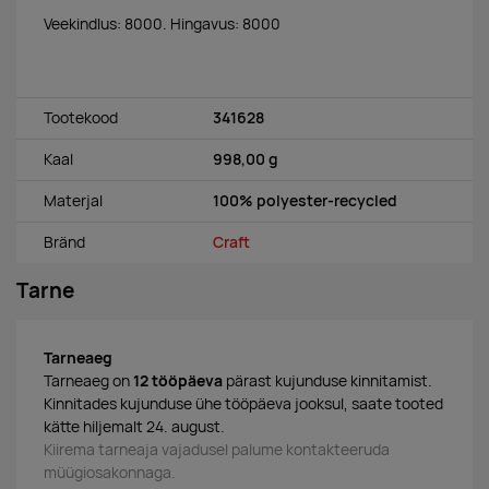
Veekindlus: 8000. Hingavus: 8000
Tootekood
341628
Kaal
998,00 g
Materjal
100% polyester-recycled
Bränd
Craft
Tarne
Tarneaeg
Tarneaeg on
12 tööpäeva
pärast kujunduse kinnitamist.
Kinnitades kujunduse ühe tööpäeva jooksul, saate tooted
kätte hiljemalt 24. august.
Kiirema tarneaja vajadusel palume kontakteeruda
müügiosakonnaga.