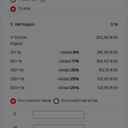
Trükita
0
tk
3. Vali Kogus
1+
tk
(min.
202,80
€/
tk
kogus)
10+
tk
võidad
8%
185,90
€/
tk
50+
tk
võidad
17%
169,00
€/
tk
100+
tk
võidad
25%
152,10
€/
tk
250+
tk
võidad
29%
143,65
€/
tk
500+
tk
võidad
29%
143,65
€/
tk
Suurused on teada
Suuruseid veel ei tea
S
M