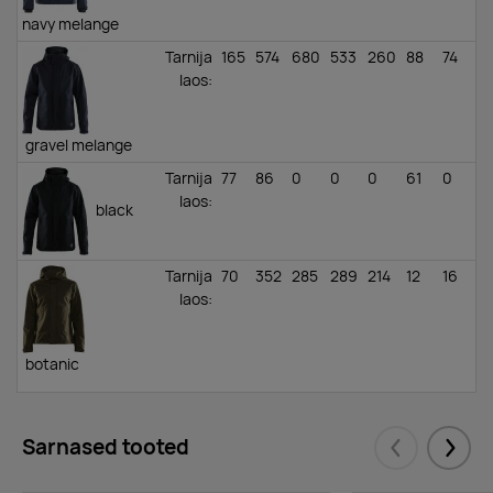
navy melange
Tarnija
165
574
680
533
260
88
74
laos
:
gravel melange
Tarnija
77
86
0
0
0
61
0
laos
:
black
Tarnija
70
352
285
289
214
12
16
laos
:
botanic
Sarnased tooted
Eelmised
Järgm