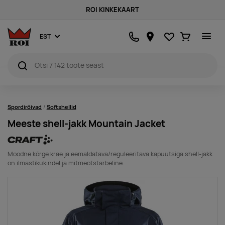
ROI KINKEKAART
Lemmikud
Ostukorv
EST
Spordirõivad
Softshellid
Meeste shell-jakk Mountain Jacket
Moodne kõrge krae ja eemaldatava/reguleeritava kapuutsiga shell-jakk
on ilmastikukindel ja mitmeotstarbeline.