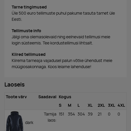
Tarne tingimused
Üle 500 euro tellimuste puhul pakume tasuta tarnet üle
Eesti.
Tellimuste info
Jälgi oma olemasolevaid ning eelnevaid tellimusi meie
login süsteemis. Tee kordustellimusi lihtsalt.
Kiired tellimused
Kiirema tarneaja vajadusel palun võtke ühendust meie
müügiosakonnaga. Koos leiame lahenduse!
Laoseis
Toote värv
Saadaval
Kogus
S
M
L
XL
2XL
3XL
4XL
Tarnija
151
354
304
39
21
0
0
laos
:
dark