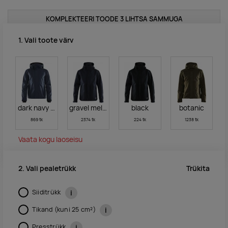
KOMPLEKTEERI TOODE 3 LIHTSA SAMMUGA
1. Vali toote värv
dark navy melange
gravel melange
black
botanic
869 tk
2374 tk
224 tk
1238 tk
Vaata kogu laoseisu
Trükita
2. Vali pealetrükk
Siiditrükk
i
Tikand (kuni 25 cm²)
i
Presstrükk
i