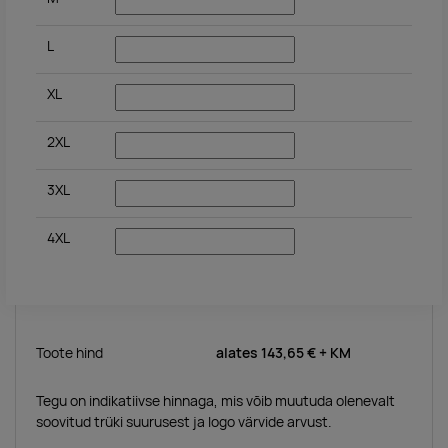
L
XL
2XL
3XL
4XL
Toote hind
alates
143,65 €
+ KM
Tegu on indikatiivse hinnaga, mis võib muutuda olenevalt
soovitud trüki suurusest ja logo värvide arvust.