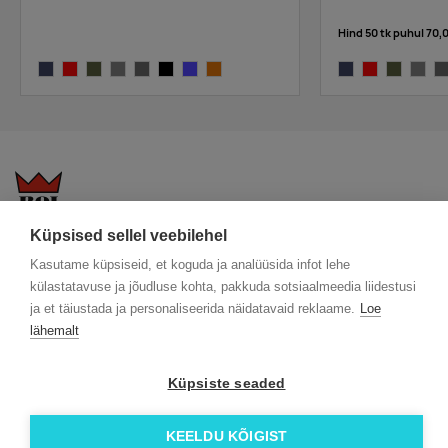
Hind 50 tk puhul
70,
dark navy
bright red
rift
grey melange
dark grey melange
black
cobalt
glory
dark navy
bright red
rift
grey m
da
Küpsised sellel veebilehel
KKK
Üldtingimused
Blogi
Kasutame küpsiseid, et koguda ja analüüsida infot lehe
Trükitehnikad
ÖKO reklaamkingitused
Meeskond
külastatavuse ja jõudluse kohta, pakkuda sotsiaalmeedia liidestusi
Meist lähemalt
Kontakt
ja et täiustada ja personaliseerida näidatavaid reklaame.
Loe
Facebook
lähemalt
Instagram
Linkedin
Küpsiste seaded
© 2026 Roi OÜ | Kõik õigused on kaitstud.
KEELDU KÕIGIST