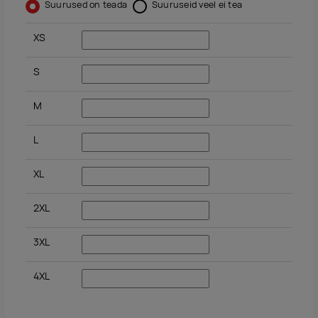
Suurused on teada
Suuruseid veel ei tea
XS
S
M
L
XL
2XL
3XL
4XL