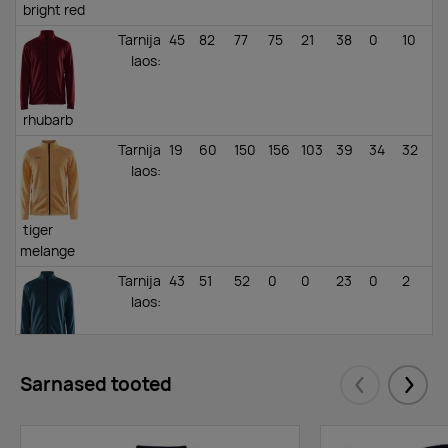
bright red
Tarnija
45
82
77
75
21
38
0
10
laos
:
rhubarb
Tarnija
19
60
150
156
103
39
34
32
laos
:
tiger
melange
Tarnija
43
51
52
0
0
23
0
2
laos
:
opal
Sarnased tooted
Tarnija
152
343
421
434
200
180
124
83
Eelmised
Järgm
laos
: