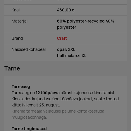
Kaal
460,00 g
Materjal
60% polyester-recycled 40%
polyester
Bränd
Craft
Näidised kohapeal
opal: 2XL
hall melanž: XL
Tarne
Tarneaeg
Tarneaeg on
12 tööpäeva
pärast kujunduse kinnitamist.
Kinnitades kujunduse ühe tööpäeva jooksul, saate tooted
kätte hiljemalt 25. august.
Kiirema tarneaja vajadusel palume kontakteeruda
müügiosakonnaga.
Tarne tingimused