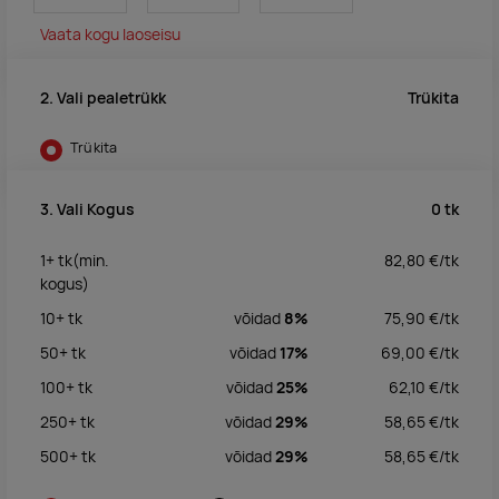
Vaata kogu laoseisu
Trükita
2. Vali pealetrükk
Trükita
0
tk
3. Vali Kogus
1+
tk
(min.
82,80
€/
tk
kogus)
10+
tk
võidad
8%
75,90
€/
tk
50+
tk
võidad
17%
69,00
€/
tk
100+
tk
võidad
25%
62,10
€/
tk
250+
tk
võidad
29%
58,65
€/
tk
500+
tk
võidad
29%
58,65
€/
tk