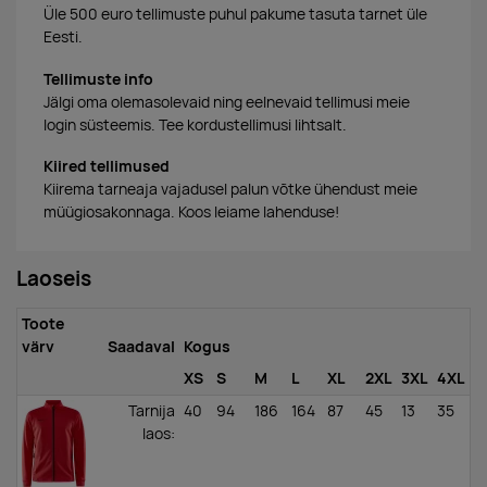
Üle 500 euro tellimuste puhul pakume tasuta tarnet üle
Eesti.
Tellimuste info
Jälgi oma olemasolevaid ning eelnevaid tellimusi meie
login süsteemis. Tee kordustellimusi lihtsalt.
Kiired tellimused
Kiirema tarneaja vajadusel palun võtke ühendust meie
müügiosakonnaga. Koos leiame lahenduse!
Laoseis
Toote
värv
Saadaval
Kogus
XS
S
M
L
XL
2XL
3XL
4XL
Tarnija
40
94
186
164
87
45
13
35
laos
: