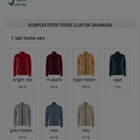
KOMPLEKTEERI TOODE 3 LIHTSA SAMMUGA
1. Vali toote värv
bright red
rhubarb
tiger melange
opal
664 tk
348 tk
593 tk
171 tk
grey melange
real
hay
1937 tk
1547 tk
1142 tk