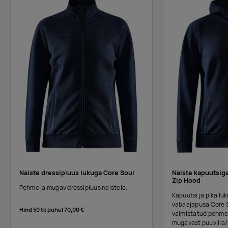
grey
melange
Tarnija
55
209
305
352
292
201
85
48
laos
:
real
Tarnija
22
96
354
361
206
73
18
12
laos
:
hay
Naiste dressipluus lukuga Core Soul
Naiste kapuutsiga
Zip Hood
Pehme ja mugav dressipluus naistele.
Kapuutsi ja pika l
vabaajapusa Core S
Hind 50 tk puhul
70,00 €
valmistatud pehmes
mugavast puuvilla/