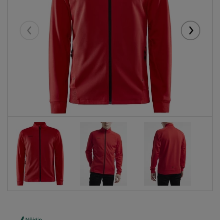
Eelmised
Järgmise