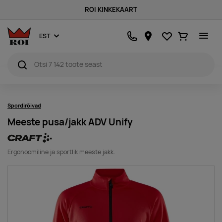
ROI KINKEKAART
Lemmikud
Ostukorv
EST
Spordirõivad
Meeste pusa/jakk ADV Unify
Ergonoomiline ja sportlik meeste jakk.