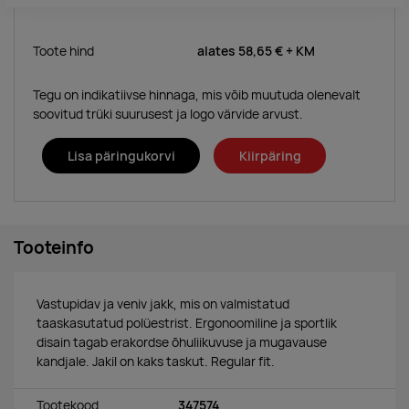
Toote hind
alates
58,65 €
+ KM
Tegu on indikatiivse hinnaga, mis võib muutuda olenevalt
soovitud trüki suurusest ja logo värvide arvust.
Lisa päringukorvi
Kiirpäring
Tooteinfo
Vastupidav ja veniv jakk, mis on valmistatud
taaskasutatud polüestrist. Ergonoomiline ja sportlik
disain tagab erakordse õhuliikuvuse ja mugavause
kandjale. Jakil on kaks taskut. Regular fit.
Tootekood
347574