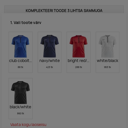
KOMPLEKTEERI TOODE 3 LIHTSA SAMMUGA
1. Vali toote värv
club cobolt/navy
navy/white
bright red/black
white/black
88 tk
423 tk
288 tk
953 tk
black/white
860 tk
Vaata kogu laoseisu