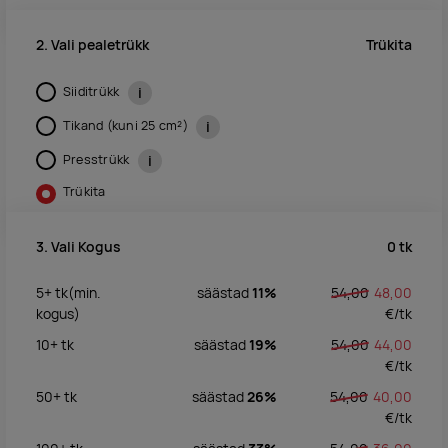
Trükita
2. Vali pealetrükk
Siiditrükk
i
Tikand (kuni 25 cm²)
i
Presstrükk
i
Trükita
0
tk
3. Vali Kogus
5+
tk
(min.
säästad
11%
54,00
48,00
kogus)
€/
tk
10+
tk
säästad
19%
54,00
44,00
€/
tk
50+
tk
säästad
26%
54,00
40,00
€/
tk