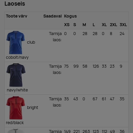
Laoseis
Toote värv
Saadaval
Kogus
XS
S
M
L
XL
2XL
3XL
Tarnija
0
0
28
28
0
8
24
laos
:
club
cobolt/navy
Tarnija
75
99
58
126
33
23
9
laos
:
navy/white
Tarnija
35
43
0
67
61
47
35
laos
:
bright
red/black
Tarnija
149
221
263
123
112
49
36