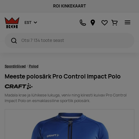
ROI KINKEKAART
Lemmikud
Ostukorv
EST
Spordirõivad
Polod
Meeste polosärk Pro Control Impact Polo
Madala krae ja lühikese lukuga, veniv ning kiiresti kuivav Pro Control
Impact Polo on esmaklassiline sportlik polosärk.