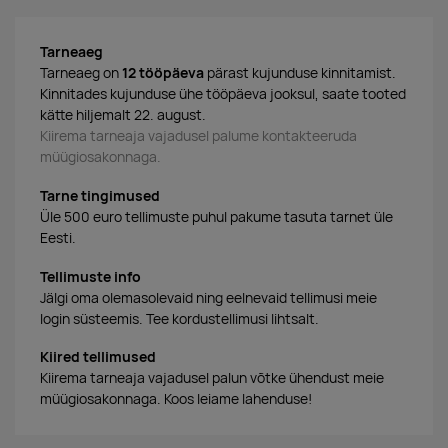
Tarneaeg
Tarneaeg on
12 tööpäeva
pärast kujunduse kinnitamist.
Kinnitades kujunduse ühe tööpäeva jooksul, saate tooted
kätte hiljemalt 22. august.
Kiirema tarneaja vajadusel palume kontakteeruda
müügiosakonnaga.
Tarne tingimused
Üle 500 euro tellimuste puhul pakume tasuta tarnet üle
Eesti.
Tellimuste info
Jälgi oma olemasolevaid ning eelnevaid tellimusi meie
login süsteemis. Tee kordustellimusi lihtsalt.
Kiired tellimused
Kiirema tarneaja vajadusel palun võtke ühendust meie
müügiosakonnaga. Koos leiame lahenduse!