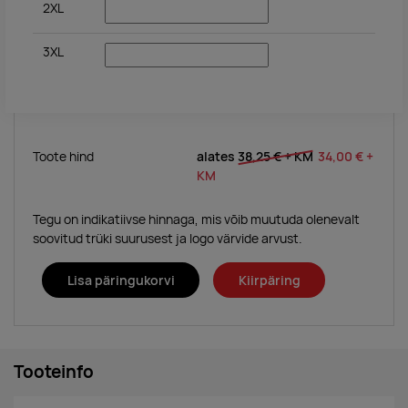
2XL
3XL
Toote hind
alates
38,25 €
+ KM
34,00 €
+
KM
Tegu on indikatiivse hinnaga, mis võib muutuda olenevalt
soovitud trüki suurusest ja logo värvide arvust.
Lisa päringukorvi
Kiirpäring
Tooteinfo