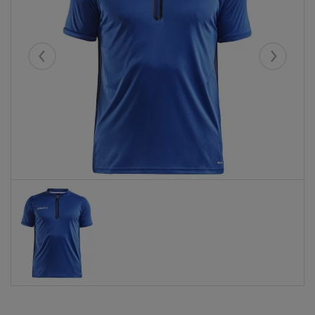
Eelmised
Järgmise