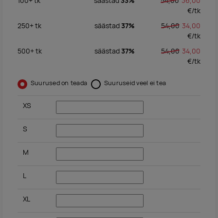
100+
tk
säästad
33%
54,00
36,00
€/
tk
250+
tk
säästad
37%
54,00
34,00
€/
tk
500+
tk
säästad
37%
54,00
34,00
€/
tk
Suurused on teada
Suuruseid veel ei tea
XS
S
M
L
XL