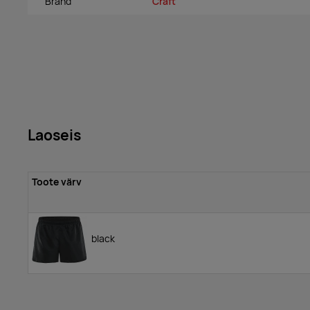
Bränd
Craft
Laoseis
Toote värv
black