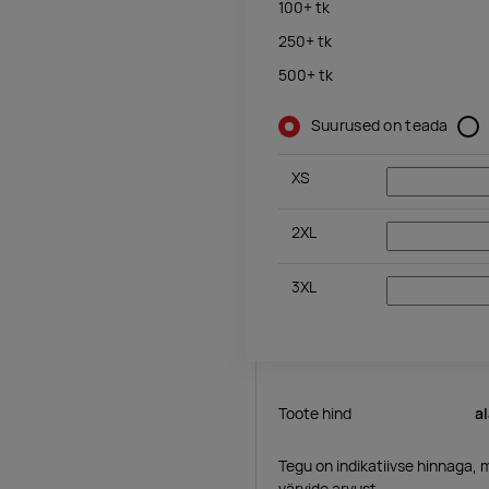
100+
tk
250+
tk
500+
tk
Suurused on teada
XS
2XL
3XL
Toote hind
a
Tegu on indikatiivse hinnaga, 
värvide arvust.