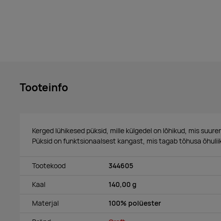
Tooteinfo
Kerged lühikesed püksid, mille külgedel on lõhikud, mis suur
Püksid on funktsionaalsest kangast, mis tagab tõhusa õhuli
Tootekood
344605
Kaal
140,00 g
Materjal
100% polüester