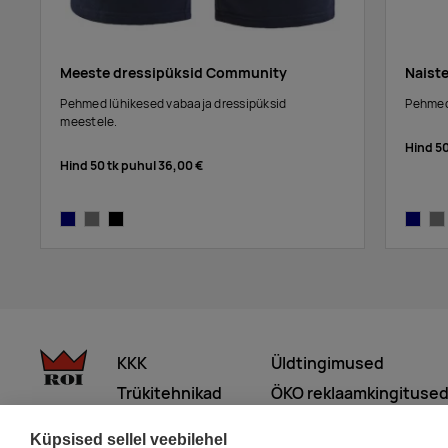
Meeste dressipüksid Community
Naist
Pehmed lühikesed vabaaja dressipüksid
Pehmed 
meestele.
Hind 5
Hind 50 tk puhul
36,00 €
navy
grey melange
black
navy
gre
KKK
Üldtingimused
Trükitehnikad
ÖKO reklaamkingituse
Meist lähemalt
Küpsised sellel veebilehel