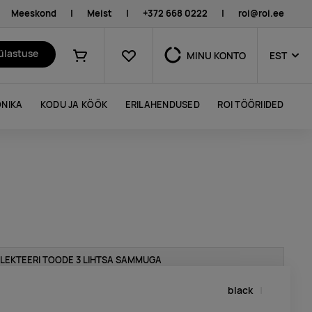
Meeskond
|
Meist
|
+372 668 0222
|
roi@roi.ee
Lemmikud
külastuse
MINU KONTO
EST
Ostukorv
NIKA
KODU JA KÖÖK
ERILAHENDUSED
ROI TÖÖRIIDED
LEKTEERI TOODE 3 LIHTSA SAMMUGA
black