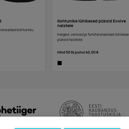
d
Kohtunike lühikesed püksid Evolve
naistele
sionaalsed kohtuniku
Kerged, venivad ja funktsionaalsed lühikes
püksid naistele.
Hind 50 tk puhul
40,00 €
black