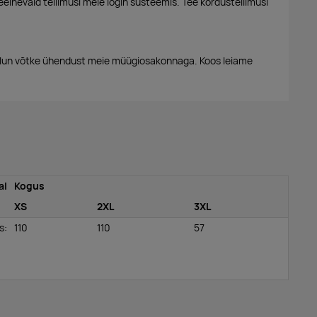
eelnevaid tellimusi meie login süsteemis. Tee kordustellimusi
alun võtke ühendust meie müügiosakonnaga. Koos leiame
al
Kogus
XS
2XL
3XL
os
:
110
110
57