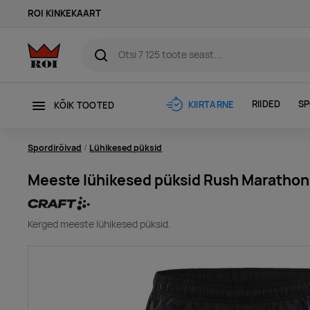
ROI KINKEKAART
RIIDED
SP
KIIRTARNE
KÕIK TOOTED
Spordirõivad
Lühikesed püksid
Meeste lühikesed püksid Rush Marathon
Kerged meeste lühikesed püksid.