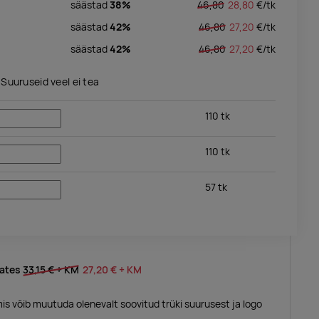
säästad
38%
46,80
28,80
€/
tk
säästad
42%
46,80
27,20
€/
tk
säästad
42%
46,80
27,20
€/
tk
Suuruseid veel ei tea
110
tk
110
tk
57
tk
lates
33,15 €
+ KM
27,20 €
+ KM
mis võib muutuda olenevalt soovitud trüki suurusest ja logo