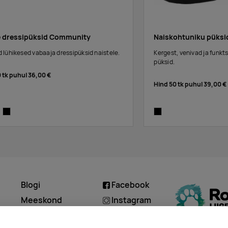
e dressipüksid Community
Naiskohtuniku püksi
lühikesed vabaaja dressipüksid naistele.
Kergest, venivad ja funkt
püksid.
0 tk puhul
36,00 €
Hind 50 tk puhul
39,00 €
y melange
black
black
Blogi
Facebook
d
Meeskond
Instagram
Kontakt
Linkedin