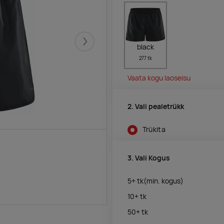
Järgmised
black
277 tk
Vaata kogu laoseisu
2. Vali pealetrükk
Trükita
3. Vali Kogus
5+
tk
(min. kogus)
10+
tk
50+
tk