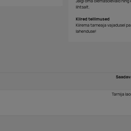
Jälgi oma olemasolevaid ning 
lihtsalt.
Kiired tellimused
Kiirema tarneaja vajadusel p
lahenduse!
Saadav
Tarnija la