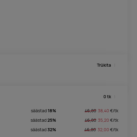
Trükita
0
tk
säästad
18%
46,80
38,40
€/
tk
säästad
25%
46,80
35,20
€/
tk
säästad
32%
46,80
32,00
€/
tk