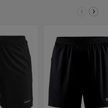
Eelmised
Järgmis