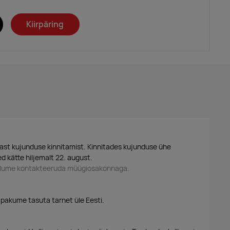
Kiirpäring
ast kujunduse kinnitamist. Kinnitades kujunduse ühe
d kätte hiljemalt 22. august.
palume kontakteeruda müügiosakonnaga.
 pakume tasuta tarnet üle Eesti.