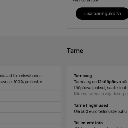
Lisa päringukorvi
Tarne
endavad liikumisvabadust.
Tarneaeg
ikuvuse. 100% polüester.
Tarneaeg on
12 tööpäeva
pär
tööpäeva jooksul, saate toote
Kiirema tarneaja vajadusel 
Tarne tingimused
Üle 500 euro tellimuste puhul
Tellimuste info