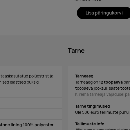
Lisa päringukorvi
Tarne
taaskasutatud polüestrist ja
Tarneaeg
mised elastsed püksid,
Tarneaeg on
12 tööpäeva
pär
tööpäeva jooksul, saate toote
Kiirema tarneaja vajadusel 
Tarne tingimused
Üle 500 euro tellimuste puhul
Tellimuste info
tane lining 100% polyester