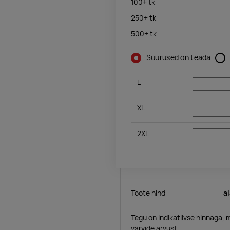
100+
tk
250+
tk
500+
tk
Suurused on teada
L
XL
2XL
Toote hind
a
Tegu on indikatiivse hinnaga, 
värvide arvust.