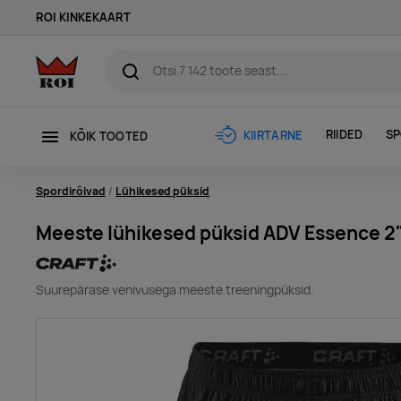
ROI KINKEKAART
RIIDED
SP
KIIRTARNE
KÕIK TOOTED
Spordirõivad
Lühikesed püksid
Meeste lühikesed püksid ADV Essence 2
Suurepärase venivusega meeste treeningpüksid.