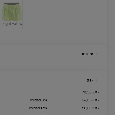
bright yellow
Trükita
0
tk
70,56
€/
tk
võidad
8%
64,68
€/
tk
võidad
17%
58,80
€/
tk