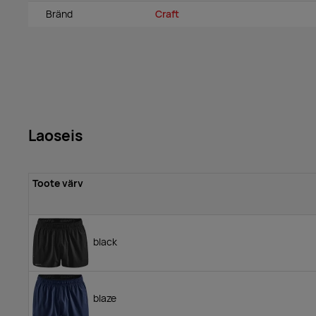
Bränd
Craft
Laoseis
Toote värv
black
blaze