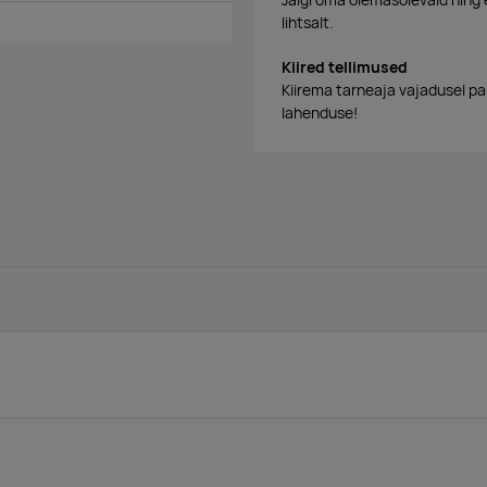
Jälgi oma olemasolevaid ning 
lihtsalt.
Kiired tellimused
Kiirema tarneaja vajadusel p
lahenduse!