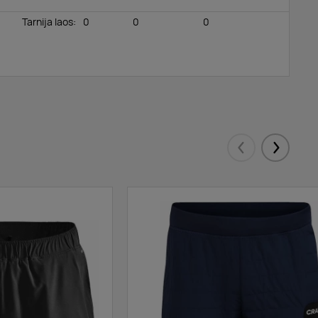
Tarnija laos
:
0
0
0
Eelmised
Järgmis