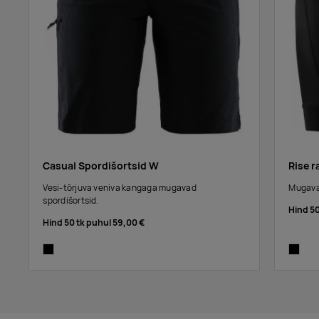
Casual Spordišortsid W
Rise r
Vesi-tõrjuva veniva kangaga mugavad
Mugavad
spordišortsid.
Hind 5
Hind 50 tk puhul
59,00 €
black
black