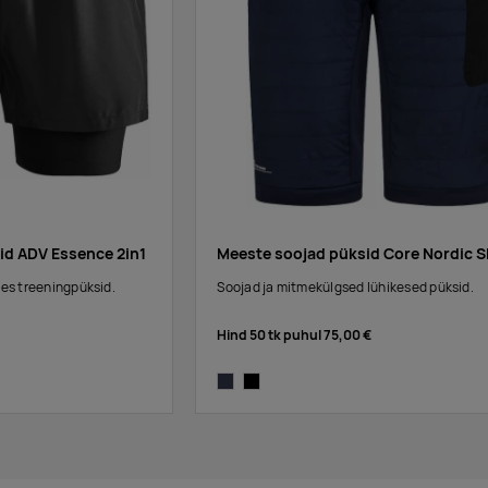
id ADV Essence 2in1
Meeste soojad püksid Core Nordic S
s treeningpüksid.
Soojad ja mitmekülgsed lühikesed püksid.
Hind 50 tk puhul
75,00 €
blaze
black