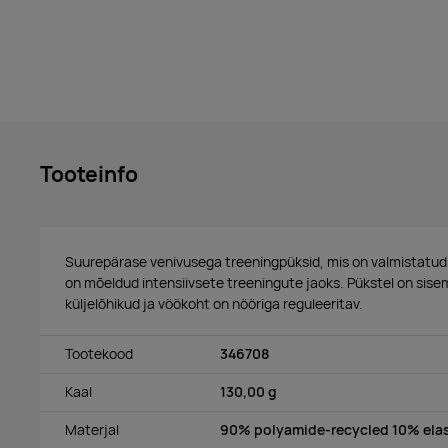
Tooteinfo
Suurepärase venivusega treeningpüksid, mis on valmistatud 
on mõeldud intensiivsete treeningute jaoks. Pükstel on sise
küljelõhikud ja vöökoht on nööriga reguleeritav.
Tootekood
346708
Kaal
130,00 g
Materjal
90% polyamide-recycled 10% elas