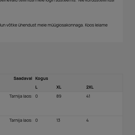
eelnevaid tellimusi meie login süsteemis. Tee kordustellimusi
alun võtke ühendust meie müügiosakonnaga. Koos leiame
Saadaval
Kogus
L
XL
2XL
Tarnija laos
:
0
89
41
Tarnija laos
:
0
13
4