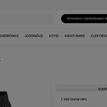
Broneerin näidistesaali 
ORDIRÕIVAD
JOOGINÕUD
KOTID
KIRJUTAMINE
ELEKTROO
"
KOMP
1. Vali toote värv