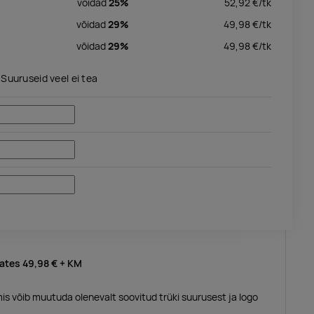
võidad
25%
52,92
€/
tk
võidad
29%
49,98
€/
tk
võidad
29%
49,98
€/
tk
Suuruseid veel ei tea
lates
49,98 €
+ KM
mis võib muutuda olenevalt soovitud trüki suurusest ja logo