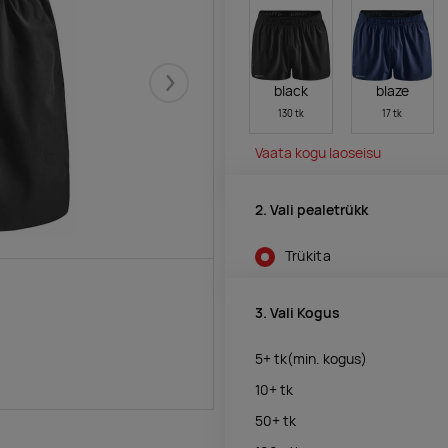
black
blaze
Järgmised
130 tk
17 tk
Vaata kogu laoseisu
2. Vali pealetrükk
Trükita
3. Vali Kogus
5+
tk
(min. kogus)
10+
tk
50+
tk