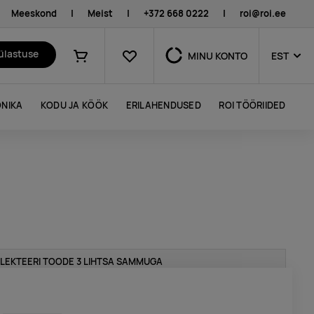
Meeskond
|
Meist
|
+372 668 0222
|
roi@roi.ee
Lemmikud
külastuse
MINU KONTO
EST
Ostukorv
NIKA
KODU JA KÖÖK
ERILAHENDUSED
ROI TÖÖRIIDED
LEKTEERI TOODE 3 LIHTSA SAMMUGA