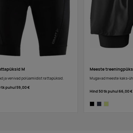
attapüksid M
Meeste treeningpüks
 ja venivad polüamiidist rattapüksid.
Mugavad meeste kaks-ühe
0 tk puhul
59,00 €
Hind 50 tk puhul
66,00 €
black
blaze
bright yellow