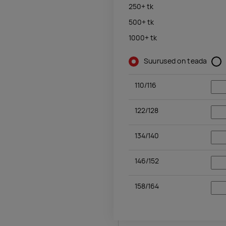
250+
tk
500+
tk
1000+
tk
Suurused on teada
110/116
122/128
134/140
146/152
158/164