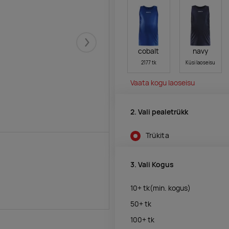
Järgmised
cobalt
navy
2177 tk
Küsi laoseisu
Vaata kogu laoseisu
2. Vali pealetrükk
Trükita
3. Vali Kogus
10+
tk
(min. kogus)
50+
tk
100+
tk