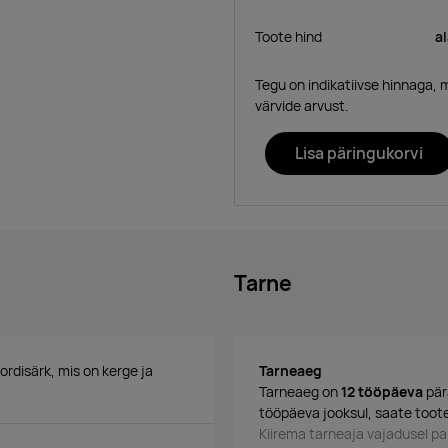
Toote hind
a
Tegu on indikatiivse hinnaga, 
värvide arvust.
Lisa päringukorvi
Tarne
rdisärk, mis on kerge ja
Tarneaeg
Tarneaeg on
12 tööpäeva
pär
tööpäeva jooksul, saate toote
Kiirema tarneaja vajadusel 