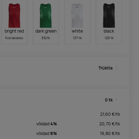
bright red
dark green
white
black
Küsi laoseisu
832 tk
1271 tk
1221 tk
Trükita
0
tk
21,60
€/
tk
võidad
4%
20,70
€/
tk
võidad
8%
19,80
€/
tk