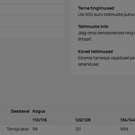
Tarne tingimused
Üle 500 euro tellimuste puhul
Tellimuste info
Jälgi oma olemasolevaid ning 
lihtsalt.
Kiired tellimused
Kiirema tarneaja vajadusel p
lahenduse!
Saadaval
Kogus
110/116
122/128
134/14
Tarnija laos
:
58
121
999