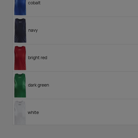
cobalt
navy
bright red
dark green
white