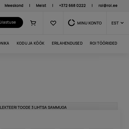
Meeskond
|
Meist
|
+372 668 0222
|
roi@roi.ee
Lemmikud
külastuse
MINU KONTO
EST
Ostukorv
NIKA
KODU JA KÖÖK
ERILAHENDUSED
ROI TÖÖRIIDED
LEKTEERI TOODE 3 LIHTSA SAMMUGA