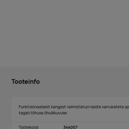
Tooteinfo
Funktsionaalsest kangast valmistatud naiste varrukateta spo
tagab tõhusa õhuliikuvuse.
Tootekood
344007