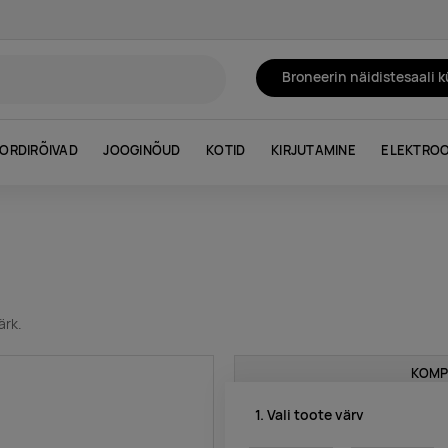
Broneerin näidistesaali 
ORDIRÕIVAD
JOOGINÕUD
KOTID
KIRJUTAMINE
ELEKTROO
ärk.
KOMP
1. Vali toote värv