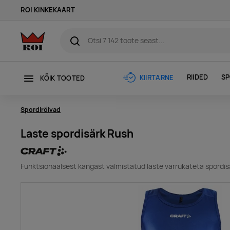
ROI KINKEKAART
RIIDED
SP
KIIRTARNE
KÕIK TOOTED
Spordirõivad
Laste spordisärk Rush
Funktsionaalsest kangast valmistatud laste varrukateta spordis