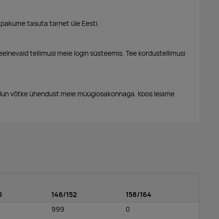
 pakume tasuta tarnet üle Eesti.
eelnevaid tellimusi meie login süsteemis. Tee kordustellimusi
alun võtke ühendust meie müügiosakonnaga. Koos leiame
0
146/152
158/164
999
0