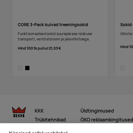
CORE 3-Pack kuivad treeningsokid
Sokid
Funktsionaalsed sokid suurepärase niiskuse
Võlvita
transporti, ventilatsiooni ja jalavõlvitoega.
Hind 1
Hind 100 tk puhul
21,03 €
white
black
white
KKK
Üldtingimused
Trükitehnikad
ÖKO reklaamkingituse
Meist lähemalt