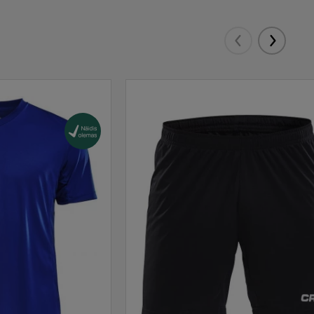
Eelmised
Järgmis