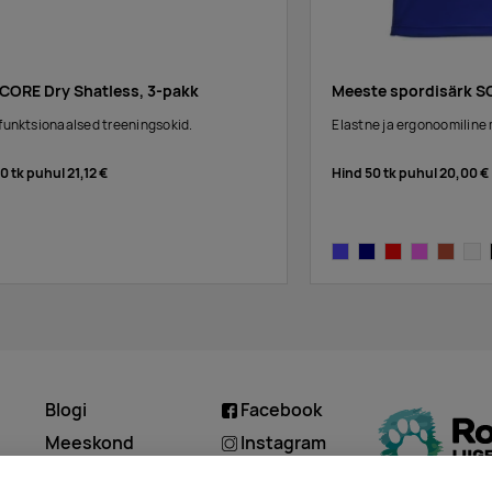
 CORE Dry Shatless, 3-pakk
Meeste spordisärk 
 funktsionaalsed treeningsokid.
Elastne ja ergonoomiline
00 tk puhul
21,12 €
Hind 50 tk puhul
20,00 €
cobalt
navy
bright red
pink
dark ora
whit
Blogi
Facebook
d
Meeskond
Instagram
Kontakt
Linkedin