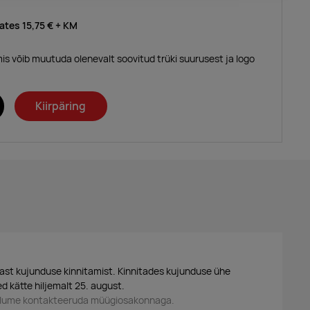
lates
15,75 €
+ KM
mis võib muutuda olenevalt soovitud trüki suurusest ja logo
Kiirpäring
ast kujunduse kinnitamist. Kinnitades kujunduse ühe
d kätte hiljemalt 25. august.
palume kontakteeruda müügiosakonnaga.