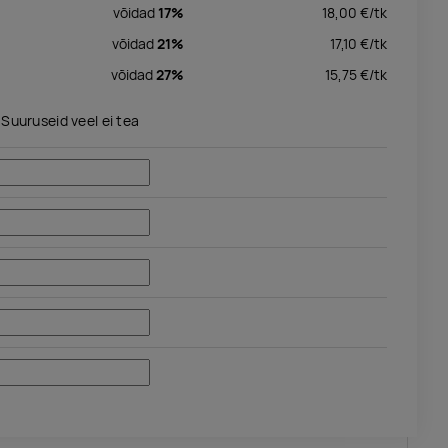
võidad
17%
18,00
€/
tk
võidad
21%
17,10
€/
tk
võidad
27%
15,75
€/
tk
Suuruseid veel ei tea