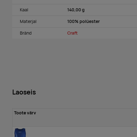
Kaal
140,00 g
Materjal
100% polüester
Bränd
Craft
Laoseis
Toote värv