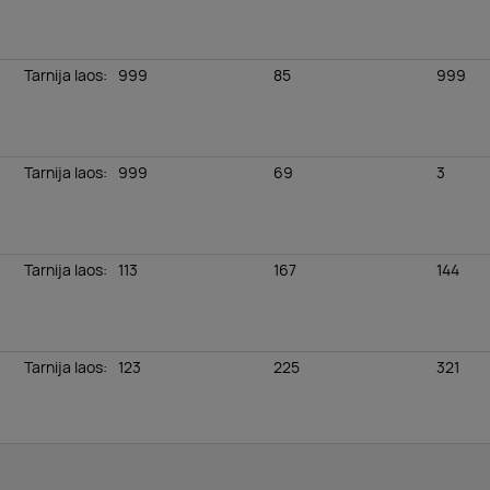
Tarnija laos
:
999
85
999
Tarnija laos
:
999
69
3
Tarnija laos
:
113
167
144
Tarnija laos
:
123
225
321
Tarnija laos
:
16
193
13