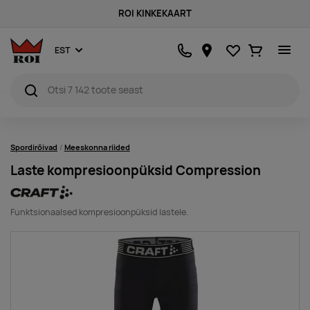
ROI KINKEKAART
Lemmikud
Ostukorv
EST
Spordirõivad
Meeskonna riided
Laste kompresioonpüksid Compression
Funktsionaalsed kompresioonpüksid lastele.