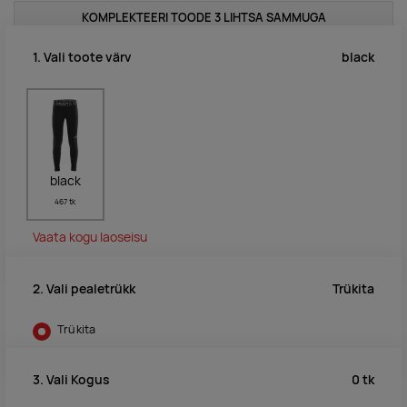
KOMPLEKTEERI TOODE 3 LIHTSA SAMMUGA
black
1. Vali toote värv
black
467 tk
Vaata kogu laoseisu
Trükita
2. Vali pealetrükk
Trükita
0
tk
3. Vali Kogus