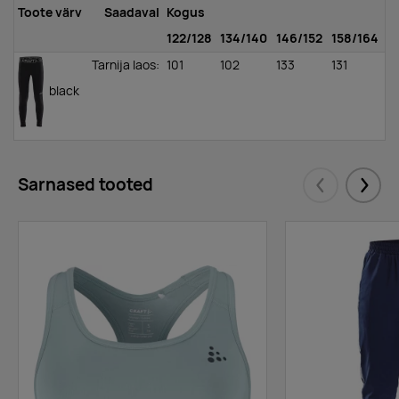
Toote värv
Saadaval
Kogus
122/128
134/140
146/152
158/164
Tarnija laos
:
101
102
133
131
black
Sarnased tooted
Eelmised
Järgm