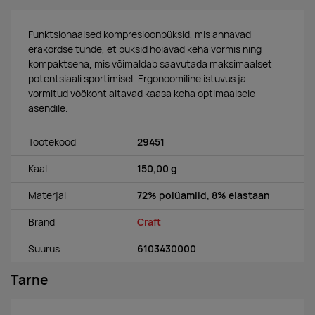
Funktsionaalsed kompresioonpüksid, mis annavad
erakordse tunde, et püksid hoiavad keha vormis ning
kompaktsena, mis võimaldab saavutada maksimaalset
potentsiaali sportimisel. Ergonoomiline istuvus ja
vormitud vöökoht aitavad kaasa keha optimaalsele
asendile.
Tootekood
29451
Kaal
150,00 g
Materjal
72% polüamiid, 8% elastaan
Bränd
Craft
Suurus
6103430000
Tarne