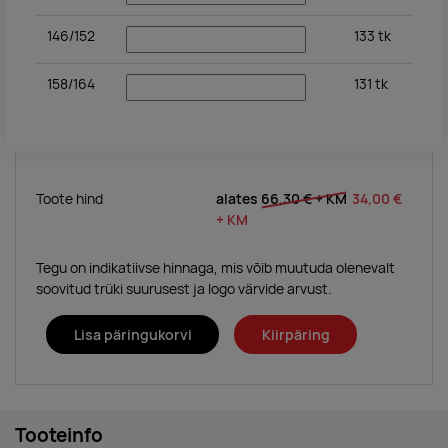
146/152
133
tk
158/164
131
tk
Toote hind
alates
66,30 €
+ KM
34,00 €
+ KM
Tegu on indikatiivse hinnaga, mis võib muutuda olenevalt
soovitud trüki suurusest ja logo värvide arvust.
Lisa päringukorvi
Kiirpäring
Tooteinfo