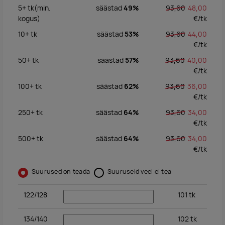
5+
tk
(min.
säästad
49%
93,60
48,00
kogus)
€/
tk
10+
tk
säästad
53%
93,60
44,00
€/
tk
50+
tk
säästad
57%
93,60
40,00
€/
tk
100+
tk
säästad
62%
93,60
36,00
€/
tk
250+
tk
säästad
64%
93,60
34,00
€/
tk
500+
tk
säästad
64%
93,60
34,00
€/
tk
Suurused on teada
Suuruseid veel ei tea
122/128
101
tk
134/140
102
tk