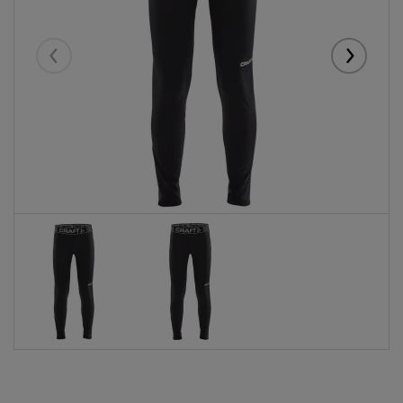
Eelmised
Järgmise