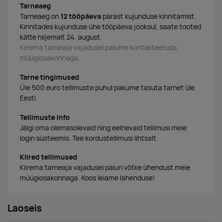
Tarneaeg
Tarneaeg on
12 tööpäeva
pärast kujunduse kinnitamist.
Kinnitades kujunduse ühe tööpäeva jooksul, saate tooted
kätte hiljemalt 24. august.
Kiirema tarneaja vajadusel palume kontakteeruda
müügiosakonnaga.
Tarne tingimused
Üle 500 euro tellimuste puhul pakume tasuta tarnet üle
Eesti.
Tellimuste info
Jälgi oma olemasolevaid ning eelnevaid tellimusi meie
login süsteemis. Tee kordustellimusi lihtsalt.
Kiired tellimused
Kiirema tarneaja vajadusel palun võtke ühendust meie
müügiosakonnaga. Koos leiame lahenduse!
Laoseis