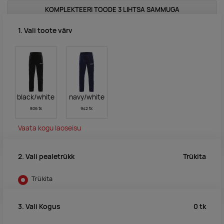
KOMPLEKTEERI TOODE 3 LIHTSA SAMMUGA
1. Vali toote värv
black/white
navy/white
806 tk
942 tk
Vaata kogu laoseisu
Trükita
2. Vali pealetrükk
Trükita
0
tk
3. Vali Kogus