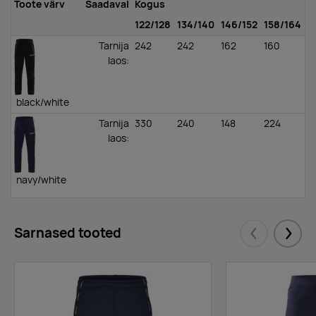
Toote värv
Saadaval
Kogus
122/128
134/140
146/152
158/164
Tarnija
242
242
162
160
laos
:
black/white
Tarnija
330
240
148
224
laos
:
navy/white
Sarnased tooted
Eelmised
Järgm