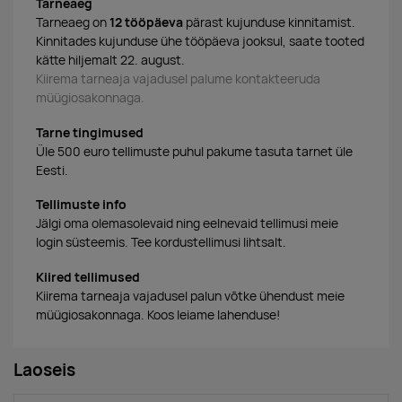
Tarneaeg
Tarneaeg on
12 tööpäeva
pärast kujunduse kinnitamist.
Kinnitades kujunduse ühe tööpäeva jooksul, saate tooted
kätte hiljemalt 22. august.
Kiirema tarneaja vajadusel palume kontakteeruda
müügiosakonnaga.
Tarne tingimused
Üle 500 euro tellimuste puhul pakume tasuta tarnet üle
Eesti.
Tellimuste info
Jälgi oma olemasolevaid ning eelnevaid tellimusi meie
login süsteemis. Tee kordustellimusi lihtsalt.
Kiired tellimused
Kiirema tarneaja vajadusel palun võtke ühendust meie
müügiosakonnaga. Koos leiame lahenduse!
Laoseis