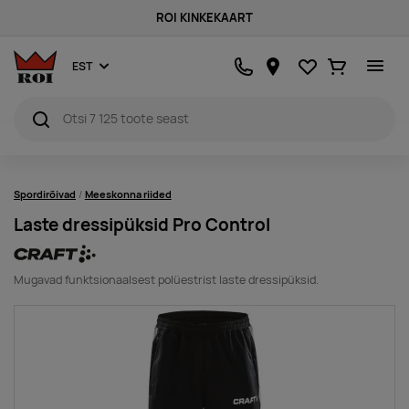
ROI KINKEKAART
Lemmikud
Ostukorv
EST
Spordirõivad
Meeskonna riided
Laste dressipüksid Pro Control
Mugavad funktsionaalsest polüestrist laste dressipüksid.