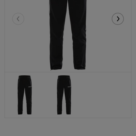
Eelmised
Järgmise