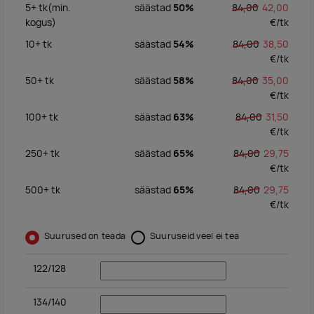
5+
tk
(min.
säästad
50%
84,00
42,00
kogus)
€/
tk
10+
tk
säästad
54%
84,00
38,50
€/
tk
50+
tk
säästad
58%
84,00
35,00
€/
tk
100+
tk
säästad
63%
84,00
31,50
€/
tk
250+
tk
säästad
65%
84,00
29,75
€/
tk
500+
tk
säästad
65%
84,00
29,75
€/
tk
Suurused on teada
Suuruseid veel ei tea
122/128
134/140