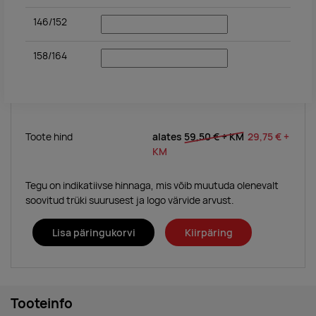
146/152
158/164
Toote hind
alates
59,50 €
+ KM
29,75 €
+
KM
Tegu on indikatiivse hinnaga, mis võib muutuda olenevalt
soovitud trüki suurusest ja logo värvide arvust.
Lisa päringukorvi
Kiirpäring
Tooteinfo