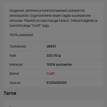
Mugavad, pehmed ja funktsionaalsest polüestrist
dressipüksid. Ergonoomiline disain tagab suurepärase
istuvuse. Pükstel on kaks lukuga taskut, triibud külgedel ja
kummitrükiga "Craft" logo.
100% polüester.
Tootekood
28901
Kaal
220,00 g
Materjal
100% polüester
Bränd
Craft
Suurus
6103430000
Tarne