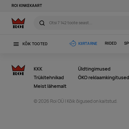
ROI KINKEKAART
RIIDED
SP
KIIRTARNE
KÕIK TOOTED
KKK
Üldtingimused
Trükitehnikad
ÖKO reklaamkingituse
Meist lähemalt
© 2026 Roi OÜ | Kõik õigused on kaitstud.