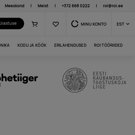
Meeskond
|
Meist
|
+372 668 0222
|
roi@roi.ee
Lemmikud
külastuse
MINU KONTO
EST
Ostukorv
NIKA
KODU JA KÖÖK
ERILAHENDUSED
ROI TÖÖRIIDED