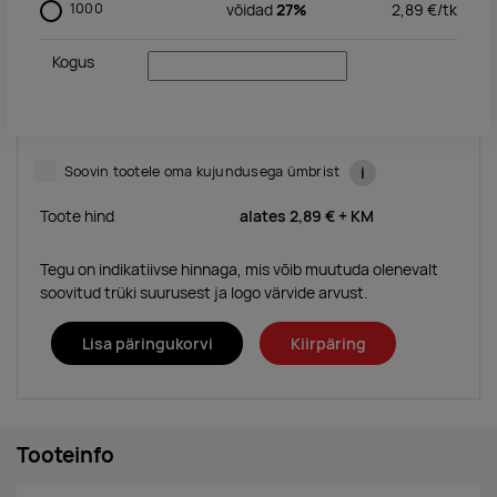
1000
võidad
27%
2,89
€/
tk
Kogus
Soovin tootele oma kujundusega ümbrist
i
Toote hind
alates
2,89 €
+ KM
Tegu on indikatiivse hinnaga, mis võib muutuda olenevalt
soovitud trüki suurusest ja logo värvide arvust.
Lisa päringukorvi
Kiirpäring
Tooteinfo