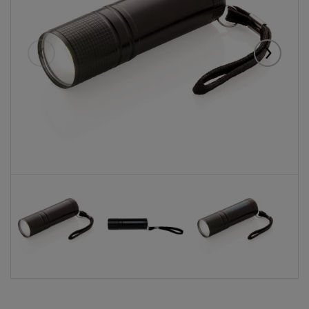
Eelmised
Järgmise