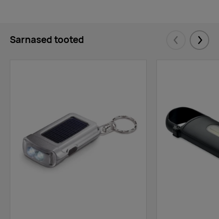
Sarnased tooted
Eelmised
Järgm