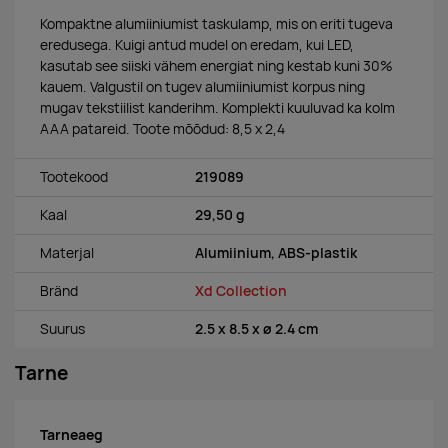
Kompaktne alumiiniumist taskulamp, mis on eriti tugeva
eredusega. Kuigi antud mudel on eredam, kui LED,
kasutab see siiski vähem energiat ning kestab kuni 30%
kauem. Valgustil on tugev alumiiniumist korpus ning
mugav tekstiilist kanderihm. Komplekti kuuluvad ka kolm
AAA patareid. Toote mõõdud: 8,5 x 2,4
Tootekood
219089
Kaal
29,50 g
Materjal
Alumiinium, ABS-plastik
Bränd
Xd Collection
Suurus
2.5 x 8.5 x ø 2.4 cm
Tarne
Tarneaeg