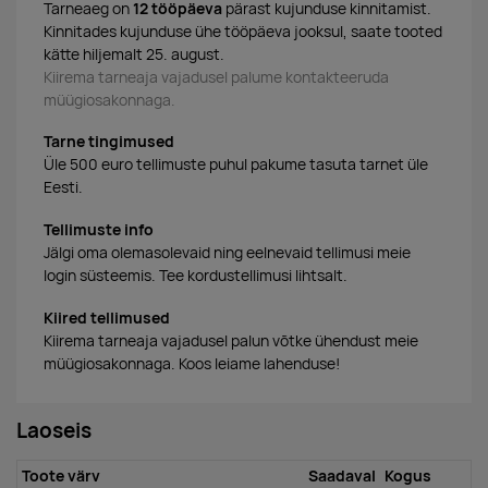
Tarneaeg on
12 tööpäeva
pärast kujunduse kinnitamist.
Kinnitades kujunduse ühe tööpäeva jooksul, saate tooted
kätte hiljemalt 25. august.
Kiirema tarneaja vajadusel palume kontakteeruda
müügiosakonnaga.
Tarne tingimused
Üle 500 euro tellimuste puhul pakume tasuta tarnet üle
Eesti.
Tellimuste info
Jälgi oma olemasolevaid ning eelnevaid tellimusi meie
login süsteemis. Tee kordustellimusi lihtsalt.
Kiired tellimused
Kiirema tarneaja vajadusel palun võtke ühendust meie
müügiosakonnaga. Koos leiame lahenduse!
Laoseis
Toote värv
Saadaval
Kogus