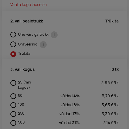
Vaata kogu laoseisu
Trükita
2. Vali pealetrükk
Ühe värviga trükk
i
Graveering
i
Trükita
0
tk
3. Vali Kogus
25
(min.
3,96
€/
tk
kogus)
50
võidad
4%
3,79
€/
tk
100
võidad
8%
3,63
€/
tk
250
võidad
17%
3,30
€/
tk
500
võidad
21%
3,14
€/
tk