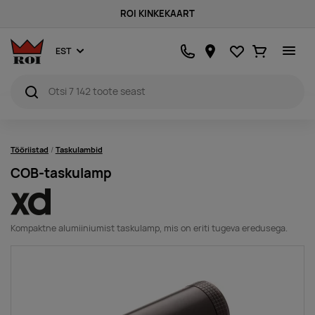
ROI KINKEKAART
Lemmikud
Ostukorv
EST
Tööriistad
Taskulambid
COB-taskulamp
Kompaktne alumiiniumist taskulamp, mis on eriti tugeva eredusega.