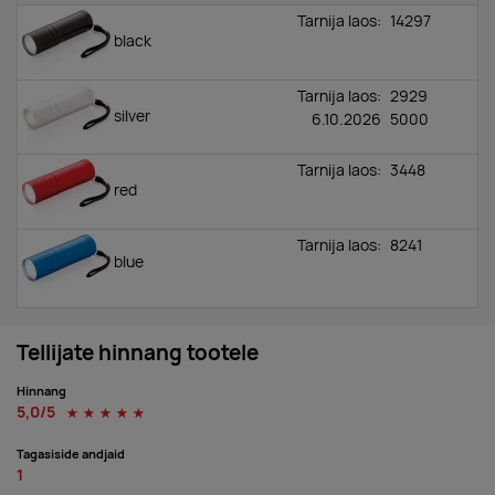
Tarnija laos:
14297
black
Tarnija laos:
2929
silver
6.10.2026
5000
Tarnija laos:
3448
red
Tarnija laos:
8241
blue
Tellijate hinnang tootele
Hinnang
5,0/5
☆
☆
☆
☆
☆
Tagasiside andjaid
1