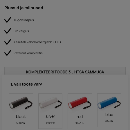
Plussid ja miinused
Tugev korpus
Ere valgus
Kasutab vähem energiat kui LED
Patareid komplektis
KOMPLEKTEERI TOODE 3 LIHTSA SAMMUGA
1. Vali toote värv
blue
silver
black
red
8241 tk
2929 tk
14297 tk
3448 tk