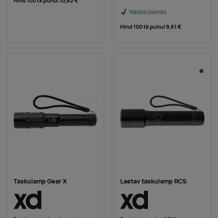
Hind 100 tk puhul
10,82 €
Näidis olemas
Hind 100 tk puhul
9,61 €
Taskulamp Gear X
Laetav taskulamp RCS