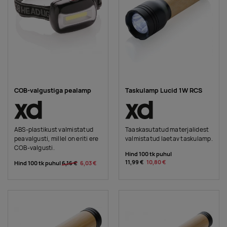
COB-valgustiga pealamp
Taskulamp Lucid 1W RCS
ABS-plastikust valmistatud
Taaskasutatud materjalidest
peavalgusti, millel on eriti ere
valmistatud laetav taskulamp.
COB-valgusti.
Hind 100 tk puhul
11,99 €
10,80 €
Hind 100 tk puhul
6,16 €
6,03 €