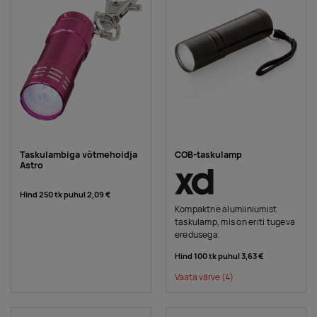
Taskulambiga võtmehoidja
COB-taskulamp
Astro
Hind 250 tk puhul
2,09 €
Kompaktne alumiiniumist
taskulamp, mis on eriti tugeva
eredusega.
Hind 100 tk puhul
3,63 €
Vaata värve
(4)