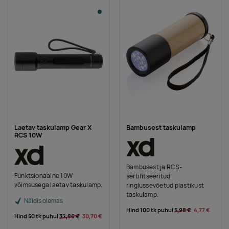
Laetav taskulamp Gear X
Bambusest taskulamp
RCS 10W
Bambusest ja RCS-
Funktsionaalne 10W
sertifitseeritud
võimsusega laetav taskulamp.
ringlussevõetud plastikust
taskulamp.
Näidis olemas
Hind 100 tk puhul
5,98 €
4,77 €
Hind 50 tk puhul
32,86 €
30,70 €