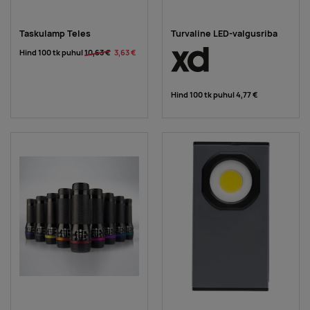
Taskulamp Teles
Turvaline LED-valgusriba
Hind 100 tk puhul
10,63 €
3,63 €
Hind 100 tk puhul
4,77 €