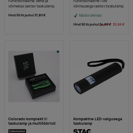
Funktsionaalne, kena ja
Funktsionaalne 10W
võimekas laetav taskulamp.
võimsusega laetav taskulamp.
Hind 50 tk puhul
31,80 €
Näidis olemas
Hind 50 tk puhul
54,80 €
32,86 €
Colorado komplekt II:
Kompaktne LED-valgusega
taskulamp ja multitööriist
taskulamp