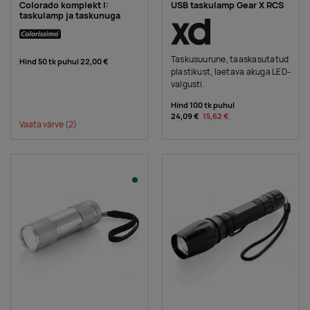
Colorado komplekt I:
USB taskulamp Gear X RCS
taskulamp ja taskunuga
Taskusuurune, taaskasutatud
Hind 50 tk puhul
22,00 €
plastikust, laetava akuga LED-
valgusti.
Hind 100 tk puhul
24,09 €
15,62 €
Vaata värve
(2)