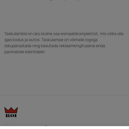
Taskulambid on üks oluline osa esmaabikomplektist, mis võiks olla
igas kodus ja autos. Taskulampe on võimalik logoga
isikupärastada ning kasutada reklaamkingitusena enda
parimatele klientidele!
KKK
Üldtingimused
Blogi