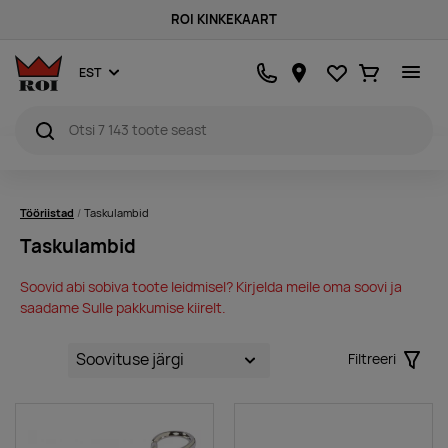
ROI KINKEKAART
Lemmikud
Ostukorv
EST
Tööriistad
Taskulambid
Taskulambid
Soovid abi sobiva toote leidmisel? Kirjelda meile oma soovi ja
saadame Sulle pakkumise kiirelt.
Filtreeri
Filter