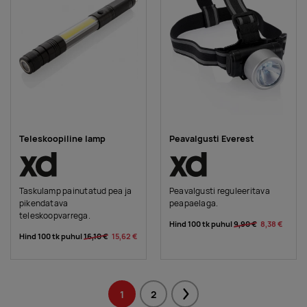
Teleskoopiline lamp
Peavalgusti Everest
Taskulamp painutatud pea ja
Peavalgusti reguleeritava
pikendatava
peapaelaga.
teleskoopvarrega.
Hind 100 tk puhul
9,90 €
8,38 €
Hind 100 tk puhul
16,10 €
15,62 €
1
2
Next