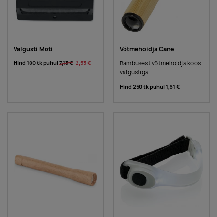
Valgusti Moti
Võtmehoidja Cane
Hind 100 tk puhul
7,13 €
2,53 €
Bambusest võtmehoidja koos
valgustiga.
Hind 250 tk puhul
1,61 €