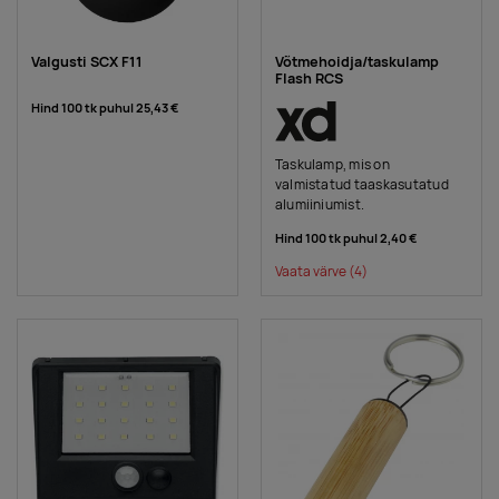
Valgusti SCX F11
Võtmehoidja/taskulamp
Flash RCS
Hind 100 tk puhul
25,43 €
Taskulamp, mis on
valmistatud taaskasutatud
alumiiniumist.
Hind 100 tk puhul
2,40 €
Vaata värve
(4)