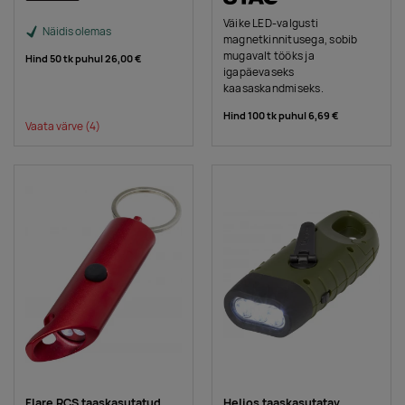
Väike LED-valgusti
Näidis olemas
magnetkinnitusega, sobib
mugavalt tööks ja
Hind 50 tk puhul
26,00 €
igapäevaseks
kaasaskandmiseks.
Hind 100 tk puhul
6,69 €
Vaata värve
(4)
Flare RCS taaskasutatud
Helios taaskasutatav