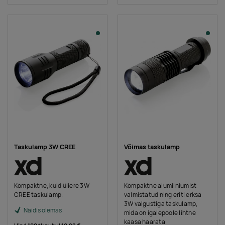
Taskulamp 3W CREE
Võimas taskulamp
Kompaktne, kuid üliere 3W
Kompaktne alumiiniumist
CREE taskulamp.
valmistatud ning eriti erksa
3W valgustiga taskulamp,
Näidis olemas
mida on igalepoole lihtne
kaasa haarata.