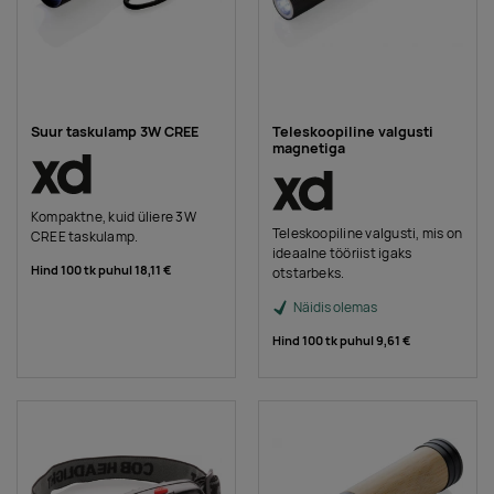
Suur taskulamp 3W CREE
Teleskoopiline valgusti
magnetiga
Kompaktne, kuid üliere 3W
Teleskoopiline valgusti, mis on
CREE taskulamp.
ideaalne tööriist igaks
Hind 100 tk puhul
18,11 €
otstarbeks.
Näidis olemas
Hind 100 tk puhul
9,61 €