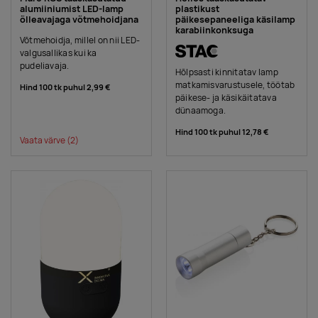
alumiiniumist LED-lamp
plastikust
õlleavajaga võtmehoidjana
päikesepaneeliga käsilamp
karabiinkonksuga
Võtmehoidja, millel on nii LED-
valgusallikas kui ka
pudeliavaja.
Hõlpsasti kinnitatav lamp
matkamisvarustusele, töötab
Hind 100 tk puhul
2,99 €
päikese- ja käsikäitatava
dünaamoga.
Hind 100 tk puhul
12,78 €
Vaata värve
(2)