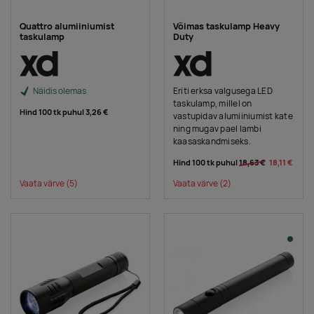
Quattro alumiiniumist
Võimas taskulamp Heavy
taskulamp
Duty
Näidis olemas
Eriti erksa valgusega LED
taskulamp, millel on
Hind 100 tk puhul
3,26 €
vastupidav alumiiniumist kate
ning mugav pael lambi
kaasaskandmiseks.
Hind 100 tk puhul
18,63 €
18,11 €
Vaata värve
(5)
Vaata värve
(2)