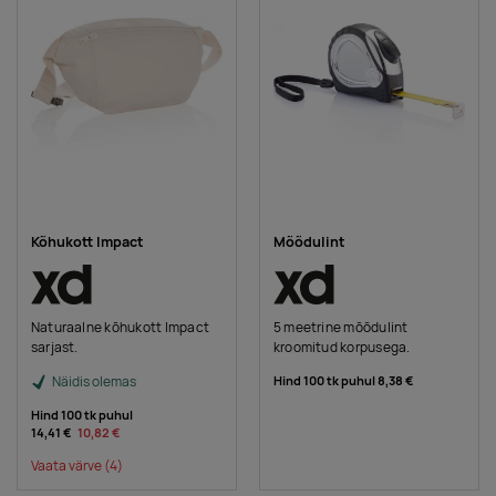
Kõhukott Impact
Mõõdulint
Naturaalne kõhukott Impact
5 meetrine mõõdulint
sarjast.
kroomitud korpusega.
Näidis olemas
Hind 100 tk puhul
8,38 €
Hind 100 tk puhul
14,41 €
10,82 €
Vaata värve
(4)