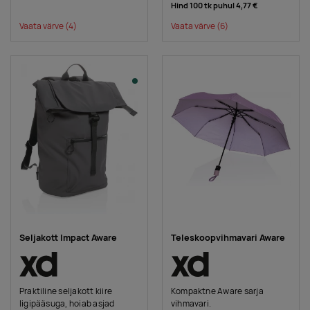
Hind 100 tk puhul
4,77 €
Vaata värve
(4)
Vaata värve
(6)
Seljakott Impact Aware
Teleskoopvihmavari Aware
Praktiline seljakott kiire
Kompaktne Aware sarja
ligipääsuga, hoiab asjad
vihmavari.