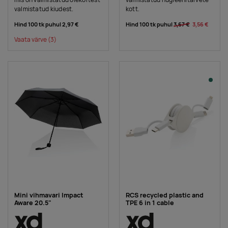
valmistatud kiudest.
kott.
Hind 100 tk puhul
2,97 €
Hind 100 tk puhul
3,67 €
3,56 €
Vaata värve
(3)
Mini vihmavari Impact
RCS recycled plastic and
Aware 20.5"
TPE 6 in 1 cable