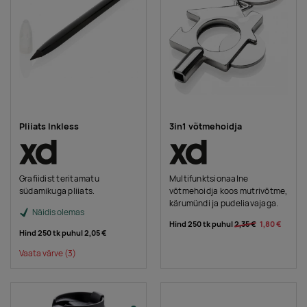
Pliiats Inkless
3in1 võtmehoidja
Grafiidist teritamatu
Multifunktsionaalne
südamikuga pliiats.
võtmehoidja koos mutrivõtme,
kärumündi ja pudeliavajaga.
Näidis olemas
Hind 250 tk puhul
2,35 €
1,80 €
Hind 250 tk puhul
2,05 €
Vaata värve
(3)