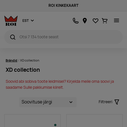
ROI KINKEKAART
Lemmikud
Ostukorv
EST
Brändid
XD collection
XD collection
Soovid abi sobiva toote leidmisel? Kirjelda meile oma soovi ja
saadame Sulle pakkumise kiirelt.
Filtreeri
Filter