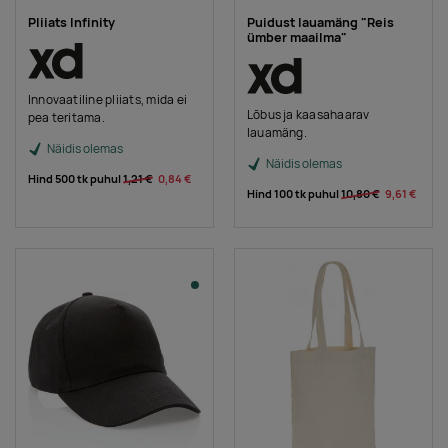
Pliiats Infinity
Puidust lauamäng "Reis
ümber maailma"
Innovaatiline pliiats, mida ei
Lõbus ja kaasahaarav
pea teritama.
lauamäng.
Näidis olemas
Näidis olemas
Hind 500 tk puhul
1,21 €
0,84 €
Hind 100 tk puhul
10,80 €
9,61 €