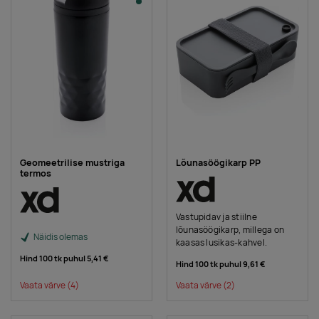
Geomeetrilise mustriga
Lõunasöögikarp PP
termos
Vastupidav ja stiilne
lõunasöögikarp, millega on
Näidis olemas
kaasas lusikas-kahvel.
Hind 100 tk puhul
5,41 €
Hind 100 tk puhul
9,61 €
Vaata värve
(4)
Vaata värve
(2)