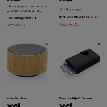
Vihmavari, mis on valmistatud
Näidis olemas
taaskasutatud materjalist.
Hind 100 tk puhul
8,40 €
8,38 €
Hind 100 tk puhul
9,61 €
Vaata värve
(2)
Vaata värve
(4)
Kõlar Bamboo
Kaardihoidja C-Secure