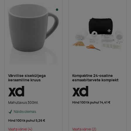
Värvilise siseküljega
Kompaktne 24-osaline
keraamiline kruus
esmaabitarvete komplekt
Mahutavus 300ml.
Hind 100 tk puhul
14,41 €
Näidis olemas
Hind 100 tk puhul
5,26 €
Vaata värve
(4)
Vaata värve
(2)