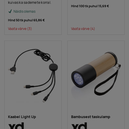
kuivas ka sademete korral.
Hind 100 tk puhul
15,69 €
Näidis olemas
Hind 50 tk puhul
65,86 €
Vaata värve
(3)
Vaata värve
(4)
Kaabel Light Up
Bambusest taskulamp