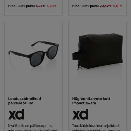
Hind 100 tk puhul
4,97 €
4,69 €
Hind 100 tk puhul
20,42 €
9,61 €
Loodussõbralikud
Hügieenitarvete kott
päikeseprillid
Impact Aware
Kvaliteetsed päikeseprillid,
Taaskäideldud materjalidest
mis on valmistatud õlekõrtest
valmistatud hügieenitarvete