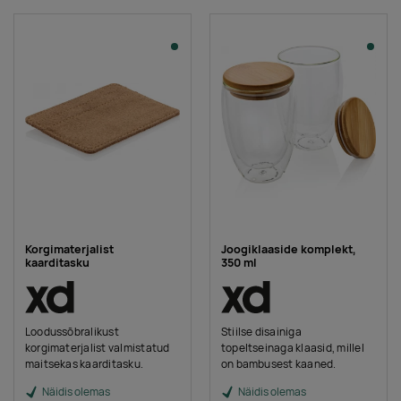
Korgimaterjalist
Joogiklaaside komplekt,
kaarditasku
350 ml
Loodussõbralikust
Stiilse disainiga
korgimaterjalist valmistatud
topeltseinaga klaasid, millel
maitsekas kaarditasku.
on bambusest kaaned.
Näidis olemas
Näidis olemas