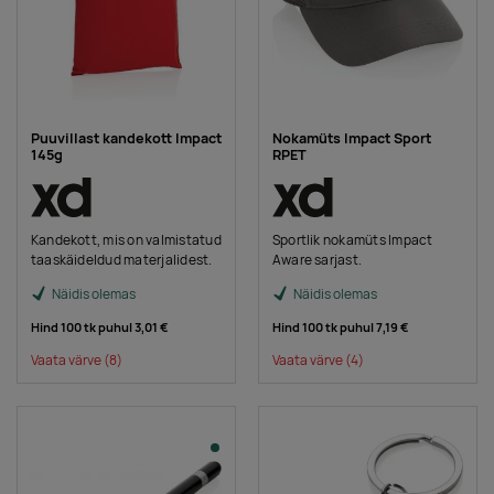
Puuvillast kandekott Impact
Nokamüts Impact Sport
145g
RPET
Kandekott, mis on valmistatud
Sportlik nokamüts Impact
taaskäideldud materjalidest.
Aware sarjast.
Näidis olemas
Näidis olemas
Hind 100 tk puhul
3,01 €
Hind 100 tk puhul
7,19 €
Vaata värve
(8)
Vaata värve
(4)