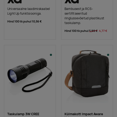
Universaalne laadimiskaabel
Bambusest ja RCS-
Light Up funktsiooniga.
sertifitseeritud
ringlussevõetud plastikust
Hind 100 tk puhul
10,56 €
taskulamp.
Hind 100 tk puhul
5,98 €
4,77 €
Taskulamp 3W CREE
Külmakott Impact Aware