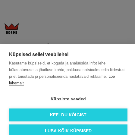
KKK
Üldtingimused
Blogi
Trükitehnikad
ÖKO reklaamkingitused
Meeskond
Küpsised sellel veebilehel
Meist lähemalt
Kontakt
Kasutame küpsiseid, et koguda ja analüüsida infot lehe
Facebook
külastatavuse ja jõudluse kohta, pakkuda sotsiaalmeedia liidestusi
ja et täiustada ja personaliseerida näidatavaid reklaame.
Loe
Instagram
lähemalt
Linkedin
Küpsiste seaded
© 2026 Roi OÜ | Kõik õigused on kaitstud.
KEELDU KÕIGIST
LUBA KÕIK KÜPSISED