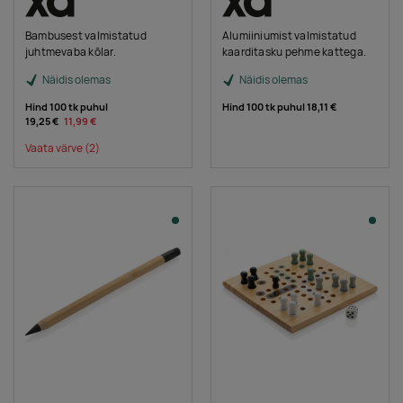
Bambusest valmistatud
Alumiiniumist valmistatud
juhtmevaba kõlar.
kaarditasku pehme kattega.
Näidis olemas
Näidis olemas
Hind 100 tk puhul
Hind 100 tk puhul
18,11 €
19,25 €
11,99 €
Vaata värve
(2)