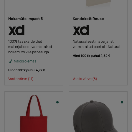
Nokamüts Impact 5
Kandekott Reuse
100% taaskäideldud
Naturaalsest materjalist
materjalidest valmistatud
valmistatud poekott Natural.
nokamüts viie paneeliga.
Hind 100 tk puhul
4,82 €
Näidis olemas
Hind 100 tk puhul
4,77 €
Vaata värve
(11)
Vaata värve
(8)