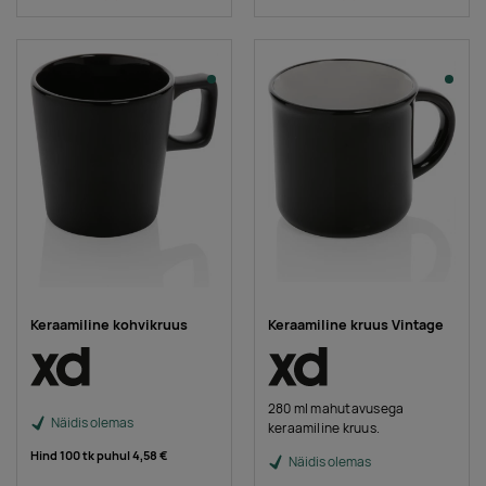
Keraamiline kohvikruus
Keraamiline kruus Vintage
280 ml mahutavusega
Näidis olemas
keraamiline kruus.
Hind 100 tk puhul
4,58 €
Näidis olemas