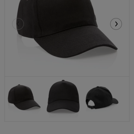
Eelmised
Järgmise