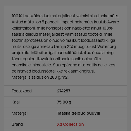
100% taaskäideldud materjalidest valmistatud nokamüts.
Antud mütsil on 5 paneeli. Impact nokamüts kuulub Aware
kollektsiooni, mille konseptsioon näeb ette ainult 100%
taaskäideldud materjalidest valmistatud tooteid, mille
tootmisprotsess on olnud võimalikult loodussäästlik. Iga
mütsi ostuga annetab tarnija 2% müügitulust Water.org
projektile. Mütsil on igal paneelil ääristatud õhuala ning
tänu reguleeritavale kinnitusele sobib nokamüts
enamikele inimestele. Suurepärane alternatiiv neile, kes
eelistavad loodussõbralikke reklaamkingitusi.
Materjalisisaldus on 280 g/m2.
Tootekood
274257
Kaal
75,00 g
Materjal
Taaskäideldud puuvill
Bränd
Xd Collection