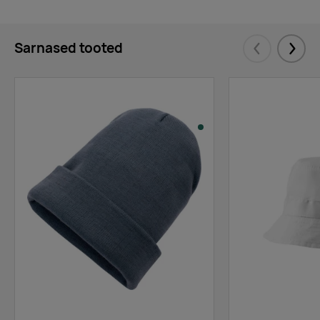
Sarnased tooted
Eelmised
Järgm