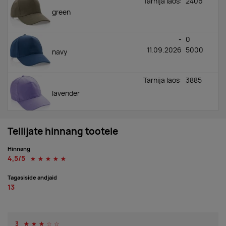
Tarnija laos:
2406
green
-
0
11.09.2026
5000
navy
Tarnija laos:
3885
lavender
Tarnija laos:
173
Tellijate hinnang tootele
luscious red
Hinnang
4,5/5
☆
☆
☆
☆
☆
Tarnija laos:
1463
verdigris
Tagasiside andjaid
13
Tarnija laos:
2526
sundial orange
3
☆
☆
☆
☆
☆