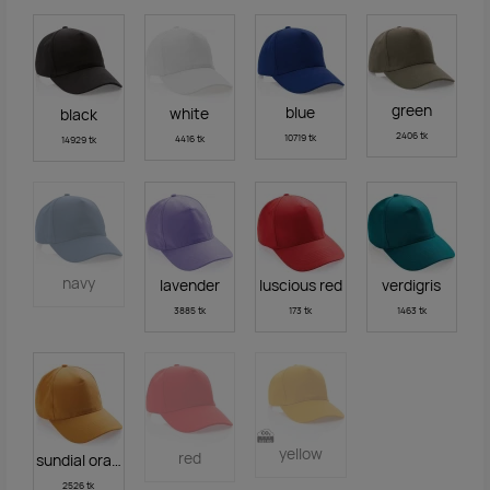
green
blue
white
black
2406 tk
10719 tk
4416 tk
14929 tk
navy
lavender
luscious red
verdigris
3885 tk
173 tk
1463 tk
yellow
red
sundial orange
2526 tk