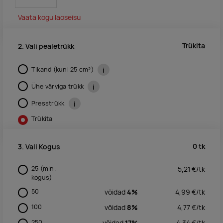
Vaata kogu laoseisu
Trükita
2. Vali pealetrükk
Tikand (kuni 25 cm²)
i
Ühe värviga trükk
i
Presstrükk
i
Trükita
0
tk
3. Vali Kogus
25
(min.
5,21
€/
tk
kogus)
50
võidad
4%
4,99
€/
tk
100
võidad
8%
4,77
€/
tk
250