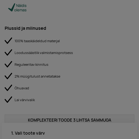
Plussid ja miinused
100% taaskäideldud materjal
Loodussäästlik valmistamisprotsess
Reguleeritav kinnitus
2% müügitulust annetatakse
Õhuavad
Lai värvivalik
KOMPLEKTEERI TOODE 3 LIHTSA SAMMUGA
1. Vali toote värv