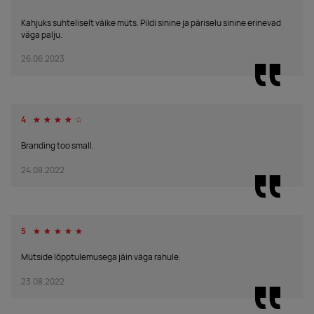
Kahjuks suhteliselt väike müts. Pildi sinine ja päriselu sinine erinevad
-
0
väga palju.
20.08.2026
2250
red
26.06.2023
-
0
yellow
4
☆
☆
☆
☆
☆
Branding too small.
24.08.2022
5
☆
☆
☆
☆
☆
Mütside lõpptulemusega jäin väga rahule.
23.08.2022