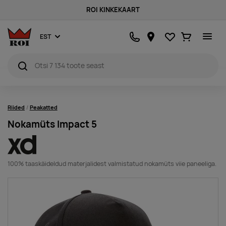
ROI KINKEKAART
Lemmikud
Ostukorv
EST
Riided
Peakatted
Nokamüts Impact 5
100% taaskäideldud materjalidest valmistatud nokamüts viie paneeliga.