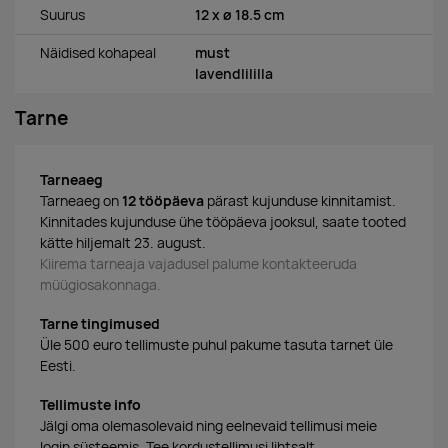
Suurus
12 x ø 18.5 cm
Näidised kohapeal
must
lavendlililla
Tarne
Tarneaeg
Tarneaeg on
12 tööpäeva
pärast kujunduse kinnitamist.
Kinnitades kujunduse ühe tööpäeva jooksul, saate tooted
kätte hiljemalt 23. august.
Kiirema tarneaja vajadusel palume kontakteeruda
müügiosakonnaga.
Tarne tingimused
Üle 500 euro tellimuste puhul pakume tasuta tarnet üle
Eesti.
Tellimuste info
Jälgi oma olemasolevaid ning eelnevaid tellimusi meie
login süsteemis. Tee kordustellimusi lihtsalt.