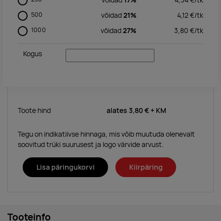
võidad
17%
4,34
€/
tk
500
võidad
21%
4,12
€/
tk
1000
võidad
27%
3,80
€/
tk
Kogus
Toote hind
alates
3,80 €
+ KM
Tegu on indikatiivse hinnaga, mis võib muutuda olenevalt
soovitud trüki suurusest ja logo värvide arvust.
Lisa päringukorvi
Kiirpäring
Tooteinfo