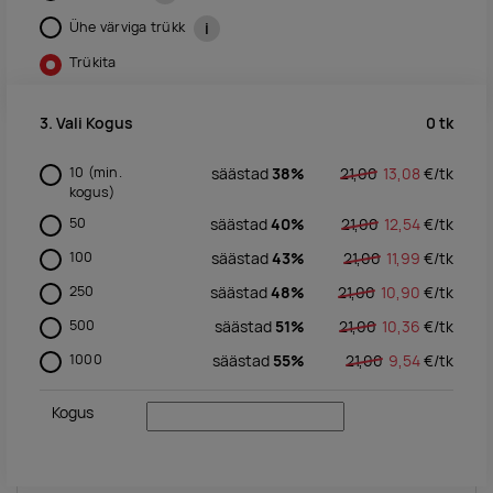
Ühe värviga trükk
i
Trükita
0
tk
3. Vali Kogus
10
(min.
säästad
38%
21,00
13,08
€/
tk
kogus)
50
säästad
40%
21,00
12,54
€/
tk
100
säästad
43%
21,00
11,99
€/
tk
250
säästad
48%
21,00
10,90
€/
tk
500
säästad
51%
21,00
10,36
€/
tk
1000
säästad
55%
21,00
9,54
€/
tk
Kogus