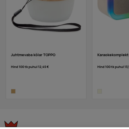
Juhtmevaba kõlar TOPPO
Karaokekomplekt 
Hind 100 tk puhul
12,45 €
Hind 100 tk puhul
13,
wood
beige