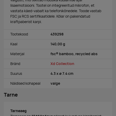
valgusti, mis tekitab muusika kuulamise ajal
lisaemotsiooni. Tootel on integreeritud mikrofon, et
vastata käed-vabalt ka telefonikõnedele. Toode vastab
FSC ja RCS sertifikaatidele. Kõlar on pakendatud
kraftpaberist karpi.
Tootekood
439298
Kaal
140,00 g
Materjal
fsc® bamboo, recycled abs
Bränd
Xd Collection
Suurus
4.3 x ø 7.4 cm
Näidised kohapeal
valge
Tarne
Tarneaeg