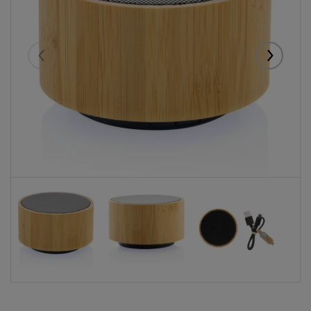
Eelmised
Järgmise