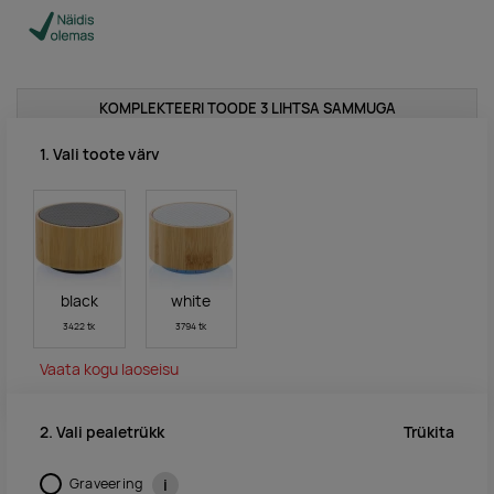
KOMPLEKTEERI TOODE 3 LIHTSA SAMMUGA
1. Vali toote värv
black
white
3422 tk
3794 tk
Vaata kogu laoseisu
Trükita
2. Vali pealetrükk
Graveering
i