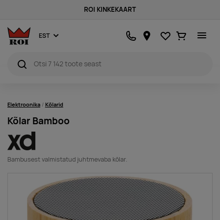
ROI KINKEKAART
Lemmikud
Ostukorv
EST
Elektroonika
Kõlarid
Kõlar Bamboo
Bambusest valmistatud juhtmevaba kõlar.