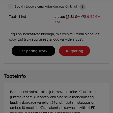
Soovin tootele oma kujundusega ümbrist
i
Toote hind
alates
15,31 €
+ KM
9,54 €
+
KM
Tegu on indikatiivse hinnaga, mis võib muutuda olenevalt
soovitud trüki suurusest ja logo värvide arvust.
Lisa päringukorvi
Kiirpäring
Tooteinfo
Bambusest valmistatud juhtmevaba kõlar. Kõlar toimib
juhtmevabalt Bluetoothi abil ning selle mängimisaeg
laadimiskordade vahel on 3 tundi. Töötamiskaugus on
umbes 10 meetrit. Kõlari alumises servas on väike LED