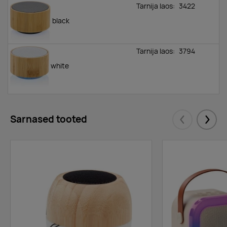
Tarnija laos:
3422
black
Tarnija laos:
3794
white
Sarnased tooted
Eelmised
Järgm