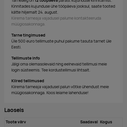
Tarneaeg on
12 tööpäeva
pärast kujunduse kinnitamist.
Kinnitades kujunduse ühe tööpäeva jooksul, saate tooted
kätte hiljemalt 24. august.
Kiirema tarneaja vajadusel palume kontakteeruda
müügiosakonnaga.
Tarne tingimused
Üle 500 euro tellimuste puhul pakume tasuta tarnet üle
Eesti.
Tellimuste info
Jälgi oma olemasolevaid ning eelnevaid tellimusi meie
login süsteemis. Tee kordustellimusi lihtsalt.
Kiired tellimused
Kiirema tarneaja vajadusel palun võtke ühendust meie
müügiosakonnaga. Koos leiame lahenduse!
Laoseis
Toote värv
Saadaval
Kogus