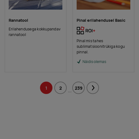
Rannatool
Pinal erilahendusel Basic
Erilahendusega kokkupandav
rannatool
Pinal mis tahes
sublimatsioonitrükiga kogu
pinnal.
Näidis olemas
1
2
239
Next
...