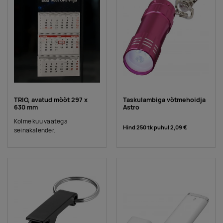
TRIO, avatud mõõt 297 x
Taskulambiga võtmehoidja
630 mm
Astro
Kolme kuu vaatega
Hind 250 tk puhul
2,09 €
seinakalender.