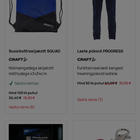
Sussikott/seljakott SQUAD
Laste püksid PROGRESS
Nöörsangadega seljakott
Funktsionaalsest kangast
mõõtudega 43x34cm.
treeningpüksid lastele.
Näidis olemas
Hind 50 tk puhul
60,00 €
35,00 €
Hind 100 tk puhul
26,40 €
16,50 €
Vaata värve
(3)
Vaata värve
(6)