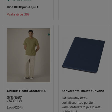
Hind 100 tk puhul
8,36 €
Vaata värve
(10)
Unisex T-särk Creator 2.0
Konverentsi kaust Kunveno
Jätkusuutlik RCS-
sertifitseeritud portfell,
valmistatud tarbijajärgsest
Laos 626 tk
polüestrist.