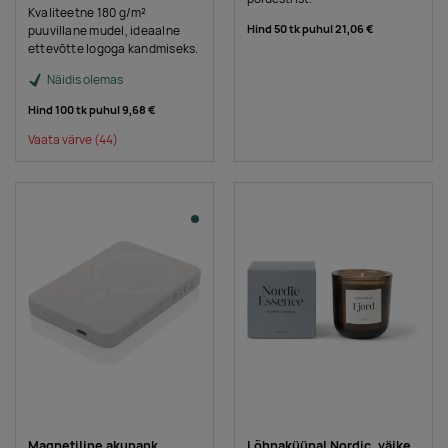
Kvaliteetne 180 g/m²
Hind 50 tk puhul
21,06 €
puuvillane mudel, ideaalne
ettevõtte logoga kandmiseks.
Näidis olemas
Hind 100 tk puhul
9,68 €
Vaata värve
(44)
Magnetiline akupank
Lõhnaküünal Nordic, väike