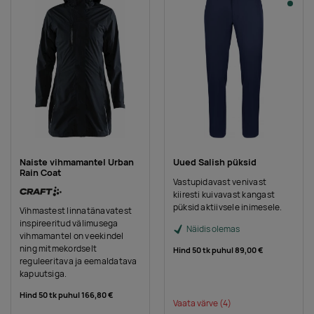
Naiste vihmamantel Urban
Uued Salish püksid
Rain Coat
Vastupidavast venivast
kiiresti kuivavast kangast
püksid aktiivsele inimesele.
Vihmastest linnatänavatest
inspireeritud välimusega
Näidis olemas
vihmamantel on veekindel
ning mitmekordselt
Hind 50 tk puhul
89,00 €
reguleeritava ja eemaldatava
kapuutsiga.
Hind 50 tk puhul
166,80 €
Vaata värve
(4)