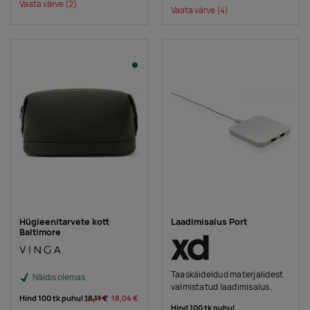
Vaata värve
(2)
Vaata värve
(4)
Hügieenitarvete kott
Laadimisalus Port
Baltimore
Taaskäideldud materjalidest
Näidis olemas
valmistatud laadimisalus.
Hind 100 tk puhul
18,11 €
18,04 €
Hind 100 tk puhul