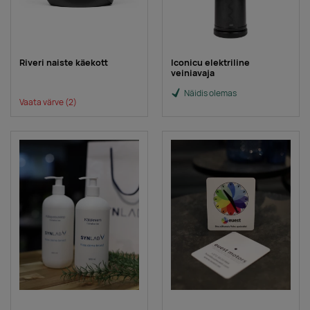
Riveri naiste käekott
Iconicu elektriline
veiniavaja
Näidis olemas
Vaata värve
(2)