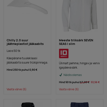
Chilly 2.0 suur
Meeste triiksärk SEVEN
jäätmeplastist jääkaabits
SEAS | slim
Laos 50 tk
Käepärane tuuleklaasi
jääkaabits suure trükipinnaga.
Ülimalt pehme, hingav ja veniv
igapäevasärk.
Hind 250 tk puhul
0,90 €
Näidis olemas
Hind 50 tk puhul
67,00 €
53,56 €
Vaata värve
(6)
Vaata värve
(6)