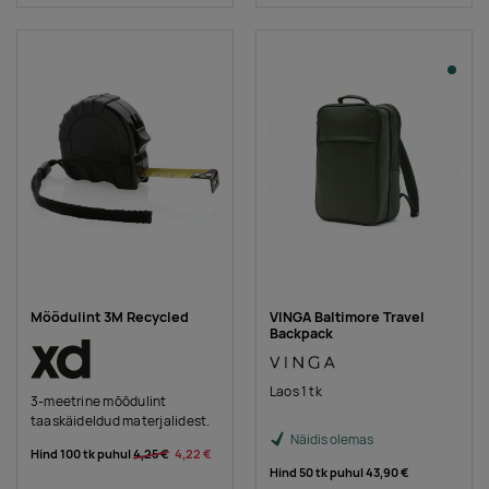
Mõõdulint 3M Recycled
VINGA Baltimore Travel
Backpack
Laos 1 tk
3-meetrine mõõdulint
taaskäideldud materjalidest.
Näidis olemas
Hind 100 tk puhul
4,25 €
4,22 €
Hind 50 tk puhul
43,90 €