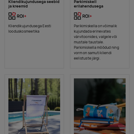
Kliendikujundusega seebid
Parkimiskell
ja kreemid
erilahendusega
Kliendikujundusega Eesti
Parikimiskella on võimalik
looduskosmeetika
kujundada erinevates
värvitoonides, valgele või
mustale taustale.
Parkimiskella mõõdud ning
vorm on samuti kliendi
eelistuste järgi.