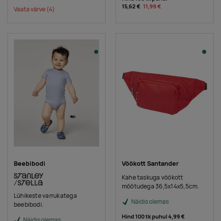
15,62 €
11,99 €
Vaata värve
(4)
Beebibodi
Vöökott Santander
Kahe taskuga vöökott
mõõtudega 36,5x14x5,5cm.
Lühikeste varrukatega
Näidis olemas
beebibodi.
Hind 100 tk puhul
4,99 €
Näidis olemas