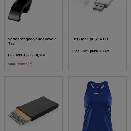
Võtmerõngaga pudeliavaja
USB-mälupulk, 4 GB
Tao
Hind 100 tk puhul
8,60 €
Hind 500 tk puhul
0,37 €
Vaata värve
(2)