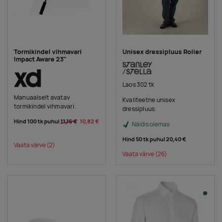
Tormikindel vihmavari
Unisex dressipluus Roller
Impact Aware 23"
Laos 302 tk
Manuaalselt avatav
Kvaliteetne unisex
tormikindel vihmavari.
dressipluus.
Hind 100 tk puhul
11,16 €
10,82 €
Näidis olemas
Hind 50 tk puhul
20,40 €
Vaata värve
(2)
Vaata värve
(26)