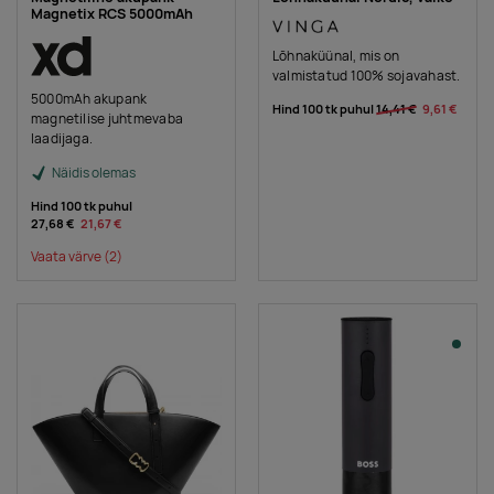
Magnetix RCS 5000mAh
Lõhnaküünal, mis on
valmistatud 100% sojavahast.
5000mAh akupank
Hind 100 tk puhul
14,41 €
9,61 €
magnetilise juhtmevaba
laadijaga.
Näidis olemas
Hind 100 tk puhul
27,68 €
21,67 €
Vaata värve
(2)