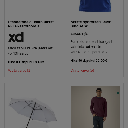
Standardne alumiiniumist
Naiste spordisärk Rush
RFID-kaardihoidja
Singlet W
Funktsionaalsest kangast
valmistatud naiste
Mahutab kuni 6 reljeefkaarti
varrukateta spordisärk.
või 10 kaarti.
Hind 50 tk puhul
22,00 €
Hind 100 tk puhul
8,40 €
Vaata värve
(2)
Vaata värve
(5)