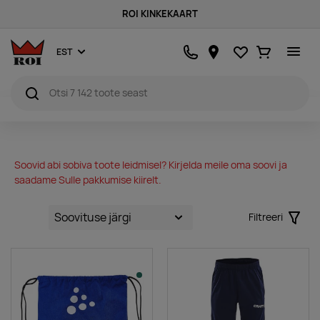
ROI KINKEKAART
Lemmikud
Ostukorv
EST
Soovid abi sobiva toote leidmisel? Kirjelda meile oma soovi ja
saadame Sulle pakkumise kiirelt.
Filtreeri
Filter