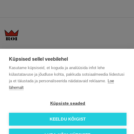
KKK
Üldtingimused
Blogi
Küpsised sellel veebilehel
Trükitehnikad
ÖKO reklaamkingitused
Meeskond
Meist lähemalt
Kontakt
Kasutame küpsiseid, et koguda ja analüüsida infot lehe
külastatavuse ja jõudluse kohta, pakkuda sotsiaalmeedia liidestusi
Facebook
ja et täiustada ja personaliseerida näidatavaid reklaame.
Loe
Instagram
lähemalt
Linkedin
Küpsiste seaded
© 2026 Roi OÜ | Kõik õigused on kaitstud.
KEELDU KÕIGIST