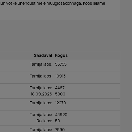
alun võtke ühendust meie müügiosakonnaga. Koos leiame
Saadaval
Kogus
Tarnija laos:
55755
Tarnija laos:
10913
Tarnija laos:
4467
18.09.2026
5000
Tarnija laos:
12270
Tarnija laos:
43920
Roi laos
:
50
Tarnija laos:
7590