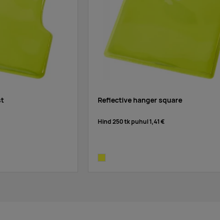
st
Reflective hanger square
Hind 250 tk puhul
1,41 €
neon yellow