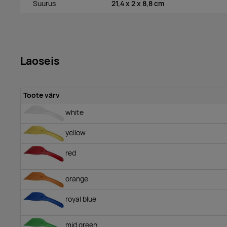
Suurus
21,4 x 2 x 8,8 cm
Laoseis
Toote värv
white
yellow
red
orange
royal blue
mid green