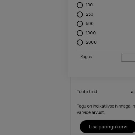
100
250
500
1000
2000
Kogus
Toote hind
a
Tegu on indikatiivse hinnaga, 
värvide arvust.
Lisa päringukorvi