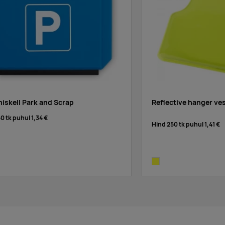
iskell Park and Scrap
Reflective hanger ve
50 tk puhul
1,34 €
Hind 250 tk puhul
1,41 €
neon yellow