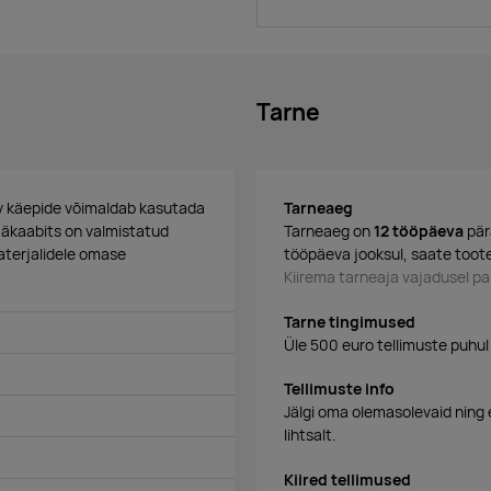
Tarne
gev käepide võimaldab kasutada
Tarneaeg
Jääkaabits on valmistatud
Tarneaeg on
12 tööpäeva
pär
aterjalidele omase
tööpäeva jooksul, saate toote
Kiirema tarneaja vajadusel 
Tarne tingimused
Üle 500 euro tellimuste puhul
Tellimuste info
Jälgi oma olemasolevaid ning 
lihtsalt.
Kiired tellimused