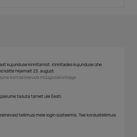
ast kujunduse kinnitamist. Kinnitades kujunduse ühe
d kätte hiljemalt 23. august.
palume kontakteeruda müügiosakonnaga.
 pakume tasuta tarnet üle Eesti.
eelnevaid tellimusi meie login süsteemis. Tee kordustellimusi