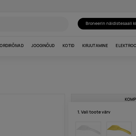
Broneerin näidistesaali 
ORDIRÕIVAD
JOOGINÕUD
KOTID
KIRJUTAMINE
ELEKTROO
KOMP
1. Vali toote värv