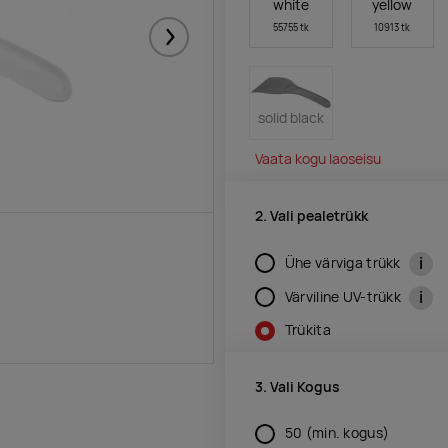
white
yellow
55755 tk
10913 tk
Järgmised
solid black
Vaata kogu laoseisu
2. Vali pealetrükk
i
Ühe värviga trükk
i
Värviline UV-trükk
Trükita
3. Vali Kogus
50
(min. kogus)