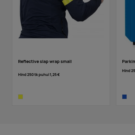
Reflective slap wrap small
Parkim
Hind 2
Hind 250 tk puhul
1,25 €
neon yellow
blue