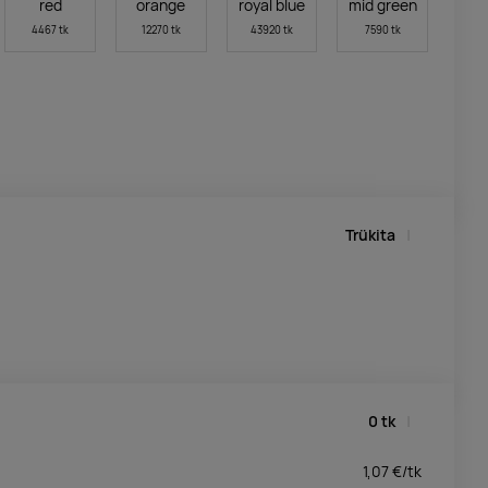
red
orange
royal blue
mid green
4467 tk
12270 tk
43920 tk
7590 tk
Trükita
0
tk
1,07
€/
tk