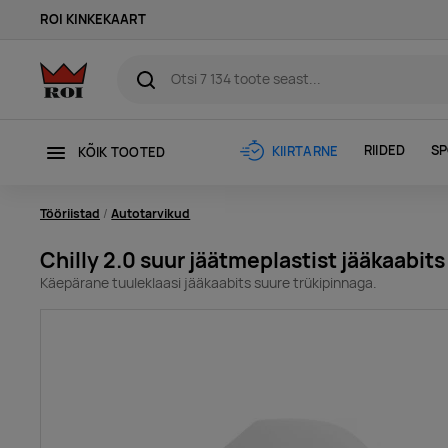
ROI KINKEKAART
RIIDED
SP
KIIRTARNE
KÕIK TOOTED
Tööriistad
Autotarvikud
Chilly 2.0 suur jäätmeplastist jääkaabits
Käepärane tuuleklaasi jääkaabits suure trükipinnaga.