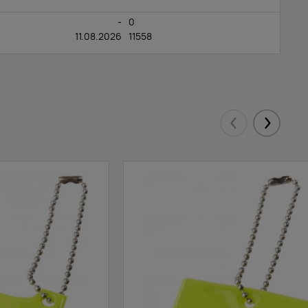
-
0
11.08.2026
11558
Eelmised
Järgmis