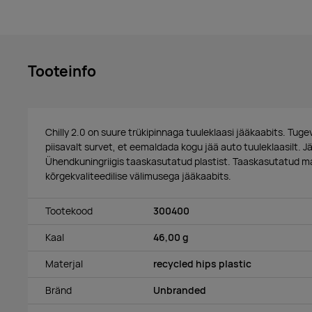
Tooteinfo
Chilly 2.0 on suure trükipinnaga tuuleklaasi jääkaabits. Tu
piisavalt survet, et eemaldada kogu jää auto tuuleklaasilt. 
Ühendkuningriigis taaskasutatud plastist. Taaskasutatud m
kõrgekvaliteedilise välimusega jääkaabits.
Tootekood
300400
Kaal
46,00 g
Materjal
recycled hips plastic
Bränd
Unbranded