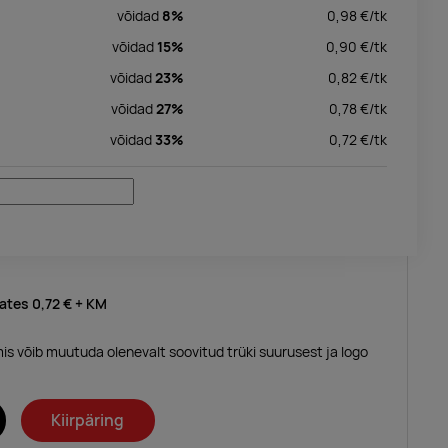
võidad
8%
0,98
€/
tk
võidad
15%
0,90
€/
tk
võidad
23%
0,82
€/
tk
võidad
27%
0,78
€/
tk
võidad
33%
0,72
€/
tk
lates
0,72 €
+ KM
mis võib muutuda olenevalt soovitud trüki suurusest ja logo
Kiirpäring