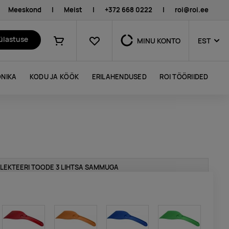
Meeskond
|
Meist
|
+372 668 0222
|
roi@roi.ee
Lemmikud
külastuse
MINU KONTO
EST
Ostukorv
NIKA
KODU JA KÖÖK
ERILAHENDUSED
ROI TÖÖRIIDED
LEKTEERI TOODE 3 LIHTSA SAMMUGA