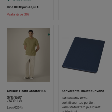
Hind 100 tk puhul
8,36 €
Vaata värve
(10)
Unisex T-särk Creator 2.0
Konverentsi kaust Kunveno
Jätkusuutlik RCS-
sertifitseeritud portfell,
valmistatud tarbijajärgsest
Laos 626 tk
polüestrist.