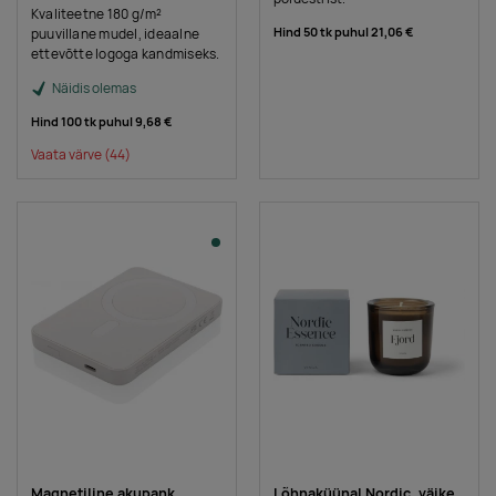
Kvaliteetne 180 g/m²
Hind 50 tk puhul
21,06 €
puuvillane mudel, ideaalne
ettevõtte logoga kandmiseks.
Näidis olemas
Hind 100 tk puhul
9,68 €
Vaata värve
(44)
Magnetiline akupank
Lõhnaküünal Nordic, väike