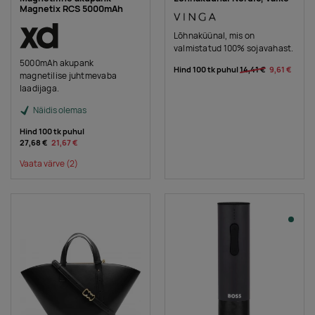
Magnetix RCS 5000mAh
Lõhnaküünal, mis on
valmistatud 100% sojavahast.
5000mAh akupank
Hind 100 tk puhul
14,41 €
9,61 €
magnetilise juhtmevaba
laadijaga.
Näidis olemas
Hind 100 tk puhul
27,68 €
21,67 €
Vaata värve
(2)