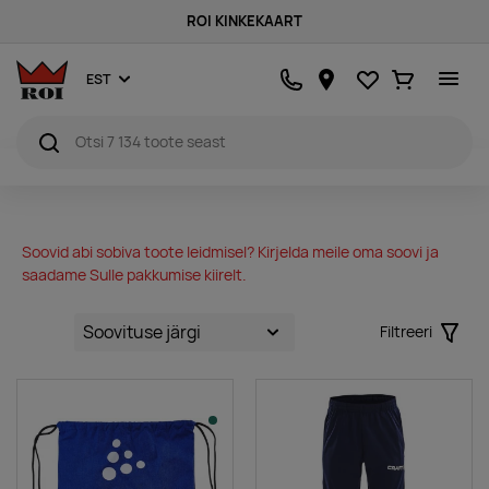
ROI KINKEKAART
Lemmikud
Ostukorv
EST
Soovid abi sobiva toote leidmisel? Kirjelda meile oma soovi ja
saadame Sulle pakkumise kiirelt.
Filtreeri
Filter