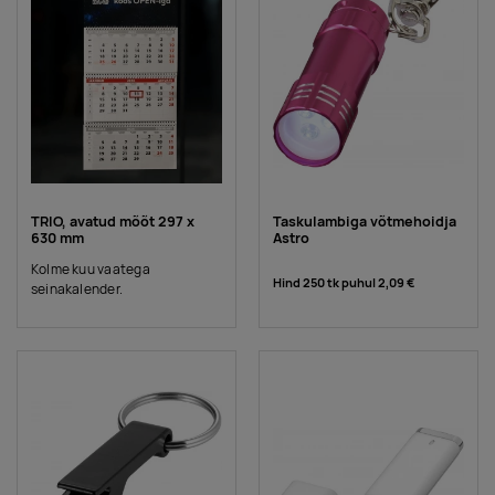
TRIO, avatud mõõt 297 x
Taskulambiga võtmehoidja
630 mm
Astro
Kolme kuu vaatega
Hind 250 tk puhul
2,09 €
seinakalender.