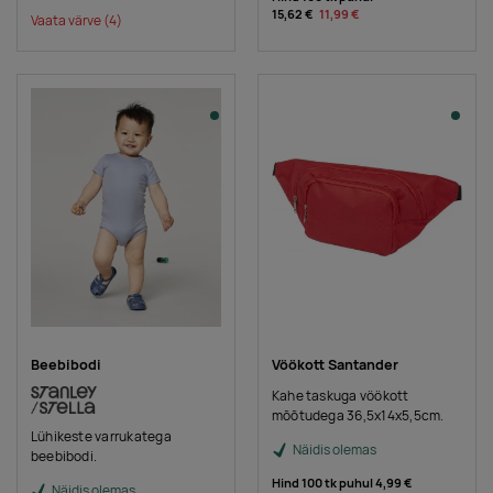
15,62 €
11,99 €
Vaata värve
(4)
Beebibodi
Vöökott Santander
Kahe taskuga vöökott
mõõtudega 36,5x14x5,5cm.
Lühikeste varrukatega
Näidis olemas
beebibodi.
Hind 100 tk puhul
4,99 €
Näidis olemas