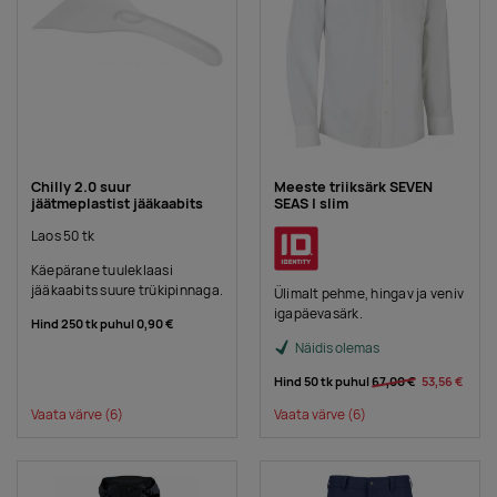
Chilly 2.0 suur
Meeste triiksärk SEVEN
jäätmeplastist jääkaabits
SEAS | slim
Laos 50 tk
Käepärane tuuleklaasi
jääkaabits suure trükipinnaga.
Ülimalt pehme, hingav ja veniv
igapäevasärk.
Hind 250 tk puhul
0,90 €
Näidis olemas
Hind 50 tk puhul
67,00 €
53,56 €
Vaata värve
(6)
Vaata värve
(6)