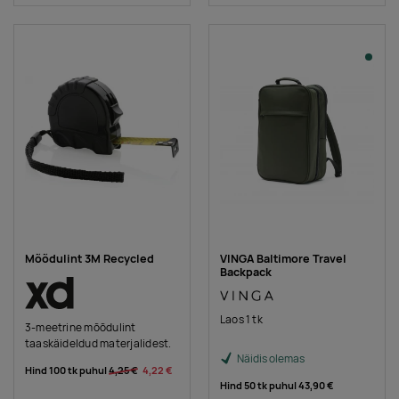
Mõõdulint 3M Recycled
VINGA Baltimore Travel
Backpack
Laos 1 tk
3-meetrine mõõdulint
taaskäideldud materjalidest.
Näidis olemas
Hind 100 tk puhul
4,25 €
4,22 €
Hind 50 tk puhul
43,90 €