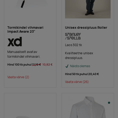
Tormikindel vihmavari
Unisex dressipluus Roller
Impact Aware 23"
Laos 302 tk
Manuaalselt avatav
Kvaliteetne unisex
tormikindel vihmavari.
dressipluus.
Hind 100 tk puhul
11,16 €
10,82 €
Näidis olemas
Hind 50 tk puhul
20,40 €
Vaata värve
(2)
Vaata värve
(26)