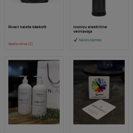
Riveri naiste käekott
Iconicu elektriline
veiniavaja
Näidis olemas
Vaata värve
(2)