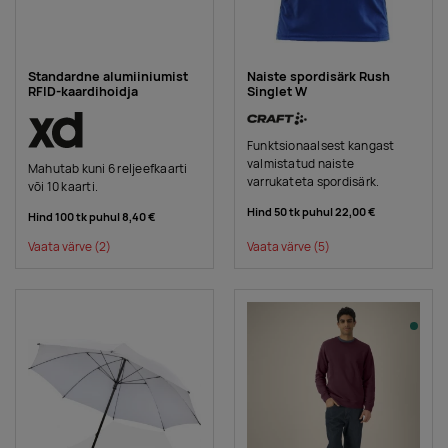
Standardne alumiiniumist
Naiste spordisärk Rush
RFID-kaardihoidja
Singlet W
Funktsionaalsest kangast
valmistatud naiste
Mahutab kuni 6 reljeefkaarti
varrukateta spordisärk.
või 10 kaarti.
Hind 50 tk puhul
22,00 €
Hind 100 tk puhul
8,40 €
Vaata värve
(2)
Vaata värve
(5)