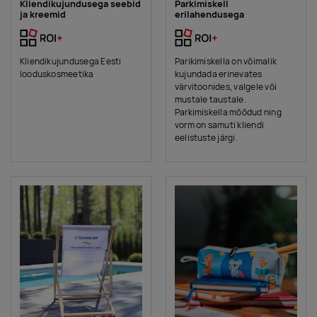
Kliendikujundusega seebid
Parkimiskell
ja kreemid
erilahendusega
Kliendikujundusega Eesti
Parikimiskella on võimalik
looduskosmeetika
kujundada erinevates
värvitoonides, valgele või
mustale taustale.
Parkimiskella mõõdud ning
vorm on samuti kliendi
eelistuste järgi.