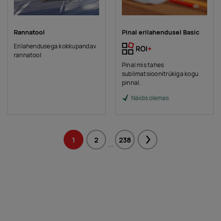
Rannatool
Pinal erilahendusel Basic
Erilahendusega kokkupandav
rannatool
Pinal mis tahes
sublimatsioonitrükiga kogu
pinnal.
Näidis olemas
1
2
238
Next
...