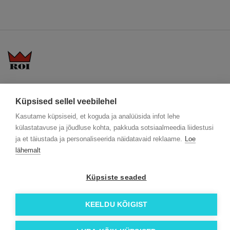
KKK
Üldtingimused
Blogi
Küpsised sellel veebilehel
Trükitehnikad
ÖKO reklaamkingitused
Meeskond
Meist lähemalt
Kontakt
Kasutame küpsiseid, et koguda ja analüüsida infot lehe
külastatavuse ja jõudluse kohta, pakkuda sotsiaalmeedia liidestusi
Facebook
ja et täiustada ja personaliseerida näidatavaid reklaame.
Loe
Instagram
lähemalt
Linkedin
Küpsiste seaded
© 2026 Roi OÜ | Kõik õigused on kaitstud.
KEELDU KÕIGIST