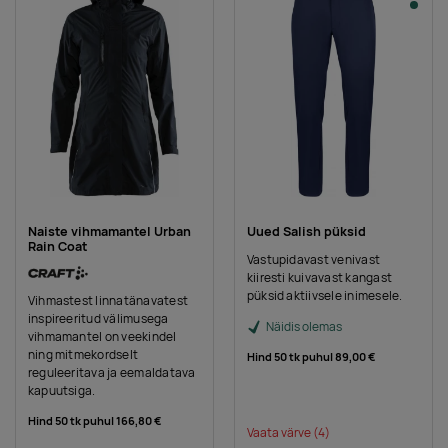
Naiste vihmamantel Urban
Uued Salish püksid
Rain Coat
Vastupidavast venivast
kiiresti kuivavast kangast
püksid aktiivsele inimesele.
Vihmastest linnatänavatest
inspireeritud välimusega
Näidis olemas
vihmamantel on veekindel
ning mitmekordselt
Hind 50 tk puhul
89,00 €
reguleeritava ja eemaldatava
kapuutsiga.
Hind 50 tk puhul
166,80 €
Vaata värve
(4)