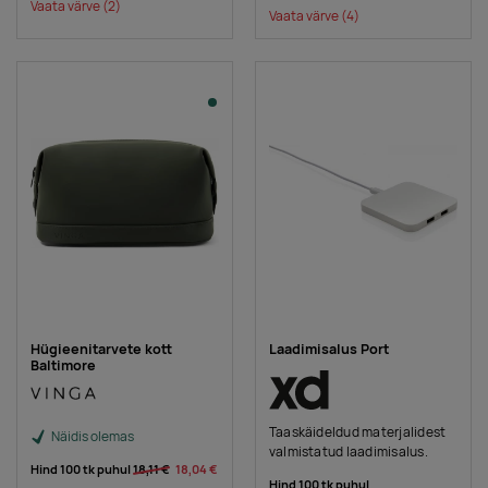
Vaata värve
(2)
Vaata värve
(4)
Hügieenitarvete kott
Laadimisalus Port
Baltimore
Taaskäideldud materjalidest
Näidis olemas
valmistatud laadimisalus.
Hind 100 tk puhul
18,11 €
18,04 €
Hind 100 tk puhul