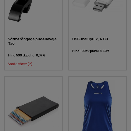
Võtmerõngaga pudeliavaja
USB-mälupulk, 4 GB
Tao
Hind 100 tk puhul
8,60 €
Hind 500 tk puhul
0,37 €
Vaata värve
(2)