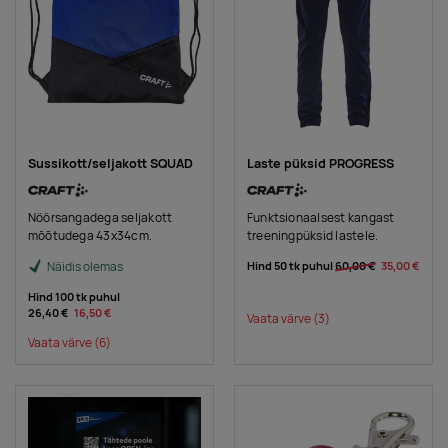
Sussikott/seljakott SQUAD
Laste püksid PROGRESS
Nöörsangadega seljakott
Funktsionaalsest kangast
mõõtudega 43x34cm.
treeningpüksid lastele.
Näidis olemas
Hind 50 tk puhul
60,00 €
35,00 €
Hind 100 tk puhul
26,40 €
16,50 €
Vaata värve
(3)
Vaata värve
(6)