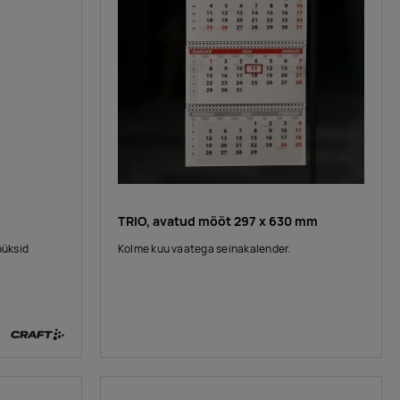
TRIO, avatud mõõt 297 x 630 mm
püksid
Kolme kuu vaatega seinakalender.