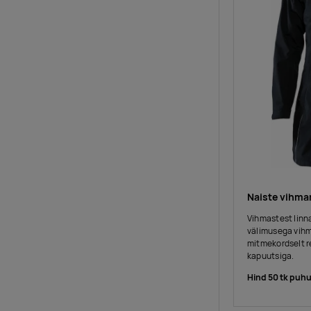
Naiste vihma
Vihmastest linn
välimusega vihm
mitmekordselt r
kapuutsiga.
Hind 50 tk puhu