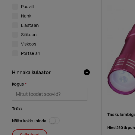
Puuvill
Nahk
Elastaan
Silikoon
Viskoos
Portselan
Hinnakalkulaator
Kogus
Trükk
Taskulambiga
Näita kokku hinda
Hind 250 tk pu
Kalkuleeri