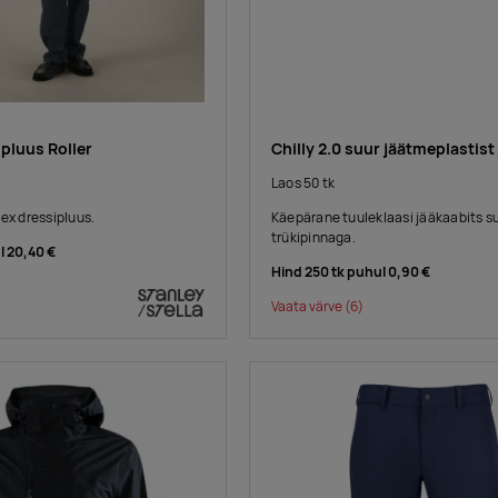
pluus Roller
Chilly 2.0 suur jäätmeplastist
Laos 50 tk
ex dressipluus.
Käepärane tuuleklaasi jääkaabits s
trükipinnaga.
l
20,40 €
Hind 250 tk puhul
0,90 €
Vaata värve
(6)