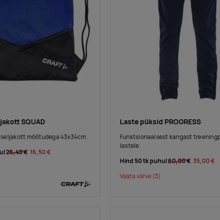
ljakott SQUAD
Laste püksid PROGRESS
seljakott mõõtudega 43x34cm.
Funktsionaalsest kangast treening
lastele.
ul
26,40 €
16,50 €
Hind 50 tk puhul
60,00 €
35,00 €
Vaata värve
(3)