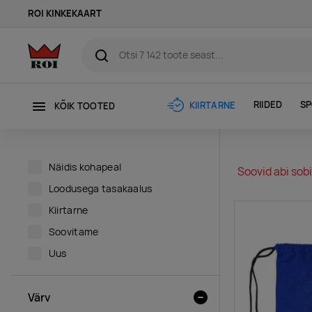
ROI KINKEKAART
RIIDED
SP
KIIRTARNE
KÕIK TOOTED
Näidis kohapeal
Soovid abi sobi
Loodusega tasakaalus
Kiirtarne
Soovitame
Uus
Värv