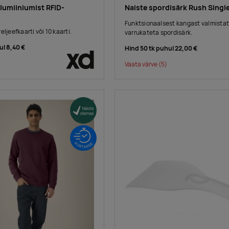
lumiiniumist RFID-
Naiste spordisärk Rush Singl
Funktsionaalsest kangast valmistat
ljeefkaarti või 10 kaarti.
varrukateta spordisärk.
ul
8,40 €
Hind 50 tk puhul
22,00 €
Vaata värve
(5)