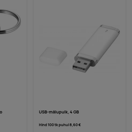
ao
USB-mälupulk, 4 GB
Hind 100 tk puhul
8,60 €