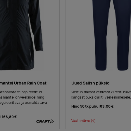
mantel Urban Rain Coat
Uued Salish püksid
atänavatest inspireeritud
Vastupidavast venivast kiiresti kuiv
amantel on veekindel ning
kangast püksid aktiivsele inimesele
eguleeritava ja eemaldatava
Hind 50 tk puhul
89,00 €
l
166,80 €
Vaata värve
(4)