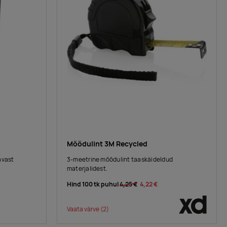
Mõõdulint 3M Recycled
avast
3-meetrine mõõdulint taaskäideldud
.
materjalidest.
Hind 100 tk puhul
4,25 €
4,22 €
Vaata värve
(2)