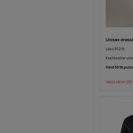
Unisex dressi
Laos 302 tk
Kvaliteetne unis
Hind 50 tk puhu
Vaata värve
(26)