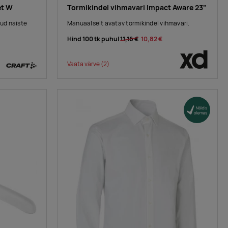
et W
Tormikindel vihmavari Impact Aware 23"
ud naiste
Manuaalselt avatav tormikindel vihmavari.
Hind 100 tk puhul
11,16 €
10,82 €
Vaata värve
(2)