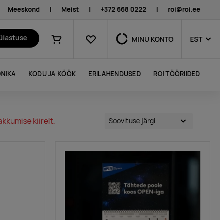
Meeskond
|
Meist
|
+372 668 0222
|
roi@roi.ee
Lemmikud
külastuse
MINU KONTO
EST
Ostukorv
NIKA
KODU JA KÖÖK
ERILAHENDUSED
ROI TÖÖRIIDED
kkumise kiirelt.