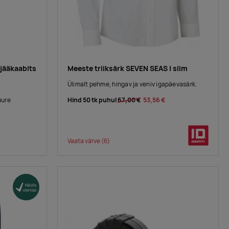
 jääkaabits
Meeste triiksärk SEVEN SEAS | slim
Ülimalt pehme, hingav ja veniv igapäevasärk.
Hind 50 tk puhul
67,00 €
53,56 €
uure
Vaata värve
(6)