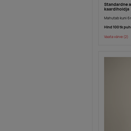
Standardne a
kaardihoidja
Mahutab kuni 6 re
Hind 100 tk puh
Vaata värve
(2)