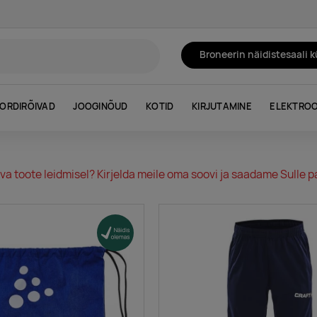
Broneerin näidistesaali 
ORDIRÕIVAD
JOOGINÕUD
KOTID
KIRJUTAMINE
ELEKTROO
va toote leidmisel? Kirjelda meile oma soovi ja saadame Sulle pa