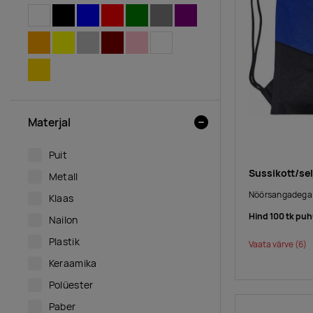
VALGE
MUST
SININE
PUNANE
ROHELINE
HALL
LILLA
ORANŽ
KOLLANE
HÕBEDANE
PRUUN
ROOSA
LÄBIPAISTEV
MITMEVÄRVILINE
KULDNE
Materjal
Puit
Sussikott/se
Metall
Nöörsangadega 
Klaas
Hind 100 tk puh
Nailon
Plastik
Vaata värve
(6)
Keraamika
Polüester
Paber