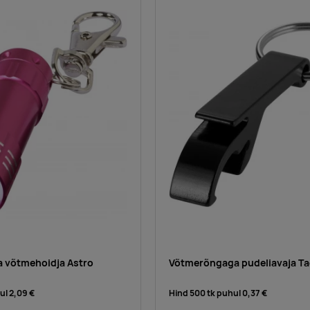
 võtmehoidja Astro
Võtmerõngaga pudeliavaja T
hul
2,09 €
Hind 500 tk puhul
0,37 €