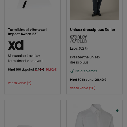
Tormikindel vihmavari
Unisex dressipluus Roller
Impact Aware 23"
Laos 302 tk
Manuaalselt avatav
Kvaliteetne unisex
tormikindel vihmavari.
dressipluus.
Hind 100 tk puhul
11,16 €
10,82 €
Näidis olemas
Hind 50 tk puhul
20,40 €
Vaata värve
(2)
Vaata värve
(26)