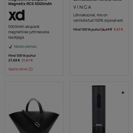
Magnetix RCS 5000mAh
Lõhnaküünal, mis on
valmistatud 100% sojavahast.
5000mAh akupank
Hind 100 tk puhul
14,41 €
9,61 €
magnetilise juhtmevaba
laadijaga.
Näidis olemas
Hind 100 tk puhul
27,68 €
21,67 €
Vaata värve
(2)