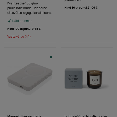
Kvaliteetne 180 g/m²
Hind 50 tk puhul
21,06 €
puuvillane mudel, ideaalne
ettevõtte logoga kandmiseks.
Näidis olemas
Hind 100 tk puhul
9,68 €
Vaata värve
(44)
Magnetiline akupank
Lõhnaküünal Nordic, väike