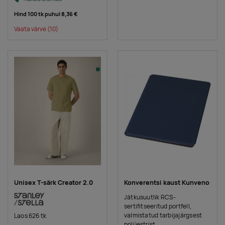
Hind 100 tk puhul
8,36 €
Vaata värve
(10)
Unisex T-särk Creator 2.0
Konverentsi kaust Kunveno
Jätkusuutlik RCS-
sertifitseeritud portfell,
valmistatud tarbijajärgsest
Laos 626 tk
polüestrist.