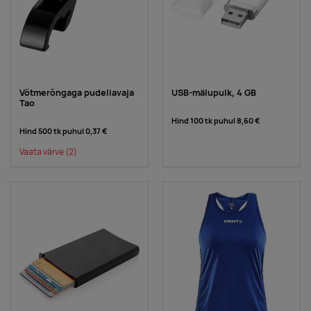
Võtmerõngaga pudeliavaja
USB-mälupulk, 4 GB
Tao
Hind 100 tk puhul
8,60 €
Hind 500 tk puhul
0,37 €
Vaata värve
(2)