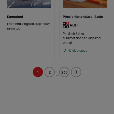
Rannatool
Pinal erilahendusel Basic
Erilahendusega kokkupandav
rannatool
Pinal mis tahes
sublimatsioonitrükiga kogu
pinnal.
Näidis olemas
1
2
238
Next
...