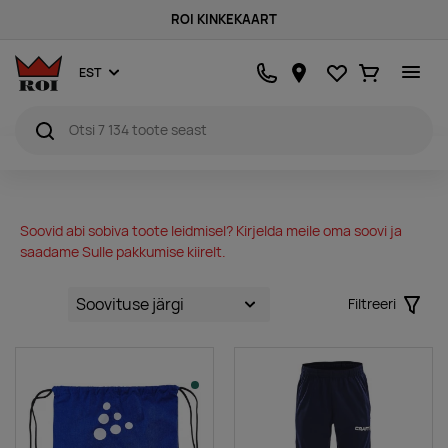
ROI KINKEKAART
Lemmikud
Ostukorv
EST
Soovid abi sobiva toote leidmisel? Kirjelda meile oma soovi ja
saadame Sulle pakkumise kiirelt.
Filtreeri
Filter