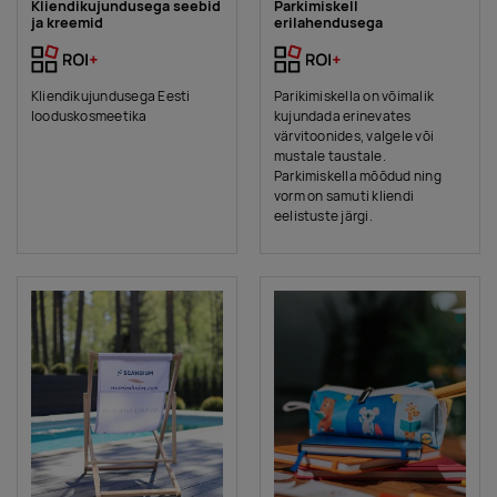
Kliendikujundusega seebid
Parkimiskell
ja kreemid
erilahendusega
Kliendikujundusega Eesti
Parikimiskella on võimalik
looduskosmeetika
kujundada erinevates
värvitoonides, valgele või
mustale taustale.
Parkimiskella mõõdud ning
vorm on samuti kliendi
eelistuste järgi.