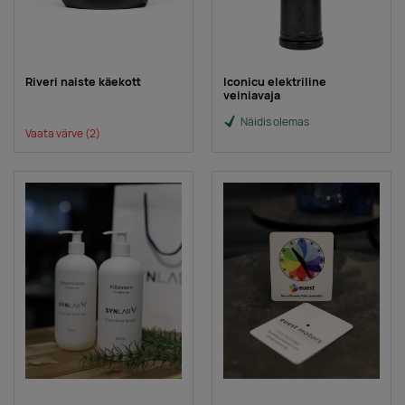
Riveri naiste käekott
Iconicu elektriline
veiniavaja
Näidis olemas
Vaata värve
(2)