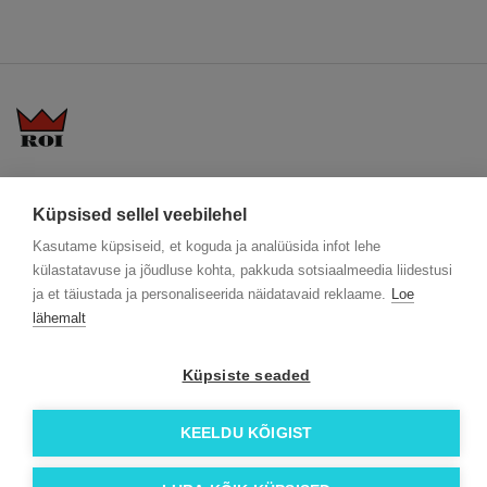
KKK
Üldtingimused
Blogi
Küpsised sellel veebilehel
Trükitehnikad
ÖKO reklaamkingitused
Meeskond
Meist lähemalt
Kontakt
Kasutame küpsiseid, et koguda ja analüüsida infot lehe
külastatavuse ja jõudluse kohta, pakkuda sotsiaalmeedia liidestusi
Facebook
ja et täiustada ja personaliseerida näidatavaid reklaame.
Loe
Instagram
lähemalt
Linkedin
Küpsiste seaded
© 2026 Roi OÜ | Kõik õigused on kaitstud.
KEELDU KÕIGIST