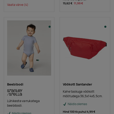
15,62 €
11,99 €
Vaata värve
(4)
Beebibodi
Vöökott Santander
Kahe taskuga vöökott
mõõtudega 36,5x14x5,5cm.
Lühikeste varrukatega
Näidis olemas
beebibodi.
Hind 100 tk puhul
4,99 €
Näidis olemas