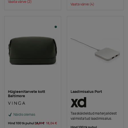
Vaata värve
(2)
Vaata värve
(4)
Hügieenitarvete kott
Laadimisalus Port
Baltimore
Taaskäideldud materjalidest
Näidis olemas
valmistatud laadimisalus.
Hind 100 tk puhul
18,11 €
18,04 €
Hind 100 tk puhul