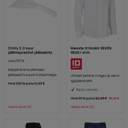
Chilly 2.0 suur
Meeste triiksärk SEVEN
jäätmeplastist jääkaabits
SEAS | slim
Laos 50 tk
Käepärane tuuleklaasi
jääkaabits suure trükipinnaga.
Ülimalt pehme, hingav ja veniv
igapäevasärk.
Hind 250 tk puhul
0,90 €
Näidis olemas
Hind 50 tk puhul
67,00 €
53,56 €
Vaata värve
(6)
Vaata värve
(6)