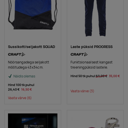
Sussikott/seljakott SQUAD
Laste püksid PROGRESS
Nöörsangadega seljakott
Funktsionaalsest kangast
mõõtudega 43x34cm.
treeningpüksid lastele.
Näidis olemas
Hind 50 tk puhul
60,00 €
35,00 €
Hind 100 tk puhul
26,40 €
16,50 €
Vaata värve
(3)
Vaata värve
(6)