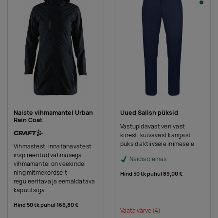
Naiste vihmamantel Urban
Uued Salish püksid
Rain Coat
Vastupidavast venivast
kiiresti kuivavast kangast
püksid aktiivsele inimesele.
Vihmastest linnatänavatest
inspireeritud välimusega
Näidis olemas
vihmamantel on veekindel
ning mitmekordselt
Hind 50 tk puhul
89,00 €
reguleeritava ja eemaldatava
kapuutsiga.
Hind 50 tk puhul
166,80 €
Vaata värve
(4)