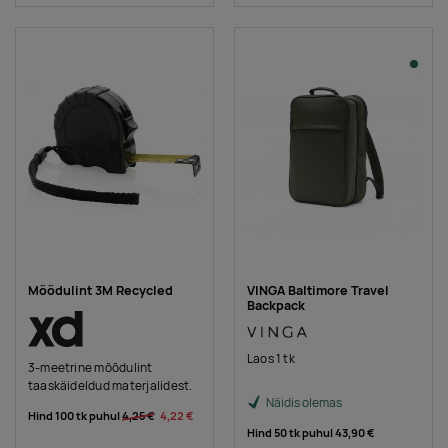
Mõõdulint 3M Recycled
VINGA Baltimore Travel
Backpack
Laos 1 tk
3-meetrine mõõdulint
taaskäideldud materjalidest.
Näidis olemas
Hind 100 tk puhul
4,25 €
4,22 €
Hind 50 tk puhul
43,90 €