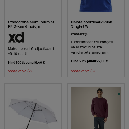
Standardne alumiiniumist
Naiste spordisärk Rush
RFID-kaardihoidja
Singlet W
Funktsionaalsest kangast
valmistatud naiste
Mahutab kuni 6 reljeefkaarti
varrukateta spordisärk.
või 10 kaarti.
Hind 50 tk puhul
22,00 €
Hind 100 tk puhul
8,40 €
Vaata värve
(2)
Vaata värve
(5)