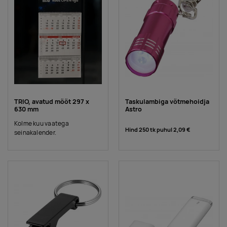
TRIO, avatud mõõt 297 x
Taskulambiga võtmehoidja
630 mm
Astro
Kolme kuu vaatega
Hind 250 tk puhul
2,09 €
seinakalender.