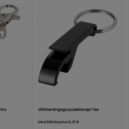
stro
Võtmerõngaga pudeliavaja Tao
Hind 500 tk puhul
0,37 €