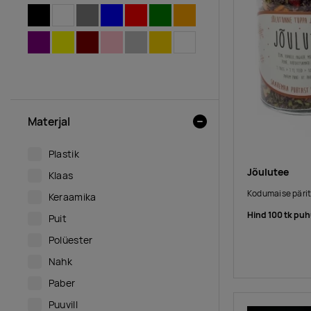
MUST
VALGE
HALL
SININE
PUNANE
ROHELINE
ORANŽ
LILLA
KOLLANE
PRUUN
ROOSA
HÕBEDANE
KULDNE
LÄBIPAISTEV
MITMEVÄRVILINE
Materjal
Plastik
Jõulutee
Klaas
Kodumaise päri
Keraamika
Hind 100 tk puh
Puit
Polüester
Nahk
Paber
Puuvill