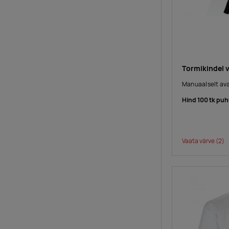
Tormikindel 
Manuaalselt ava
Hind 100 tk puh
Vaata värve
(2)