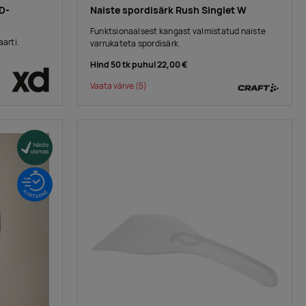
D-
Naiste spordisärk Rush Singlet W
Funktsionaalsest kangast valmistatud naiste
aarti.
varrukateta spordisärk.
Hind 50 tk puhul
22,00 €
Vaata värve
(5)