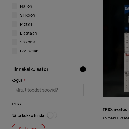
Nailon
Silikoon
Metall
Elastaan
Viskoos
Portselan
Hinnakalkulaator
Kogus
Trükk
TRIO, avatud
Näita kokku hinda
Kolme kuu vaate
Kalkuleeri