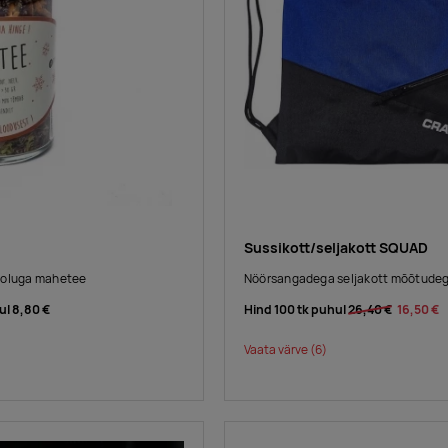
Sussikott/seljakott SQUAD
toluga mahetee
Nöörsangadega seljakott mõõtude
ul
8,80 €
Hind 100 tk puhul
26,40 €
16,50 €
Vaata värve
(6)