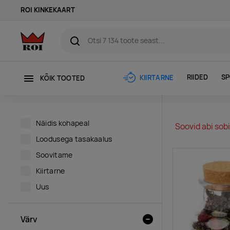
ROI KINKEKAART
RIIDED
SP
KIIRTARNE
KÕIK TOOTED
Näidis kohapeal
Soovid abi sobi
Loodusega tasakaalus
Soovitame
Kiirtarne
Uus
Värv