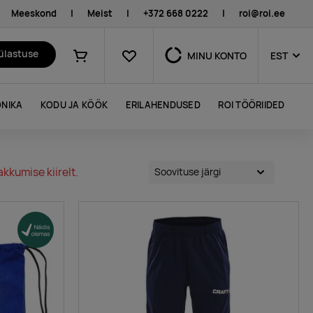
Meeskond
|
Meist
|
+372 668 0222
|
roi@roi.ee
Lemmikud
külastuse
MINU KONTO
EST
Ostukorv
NIKA
KODU JA KÖÖK
ERILAHENDUSED
ROI TÖÖRIIDED
kkumise kiirelt.