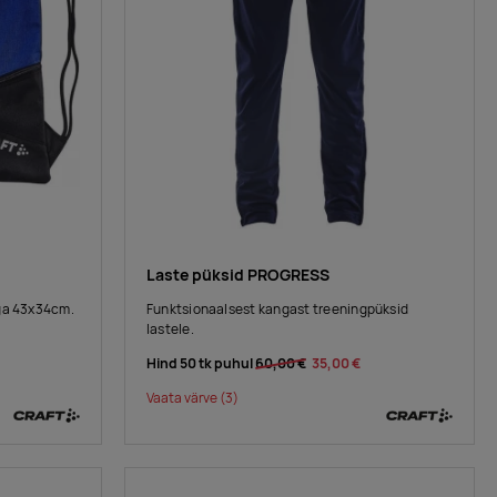
Laste püksid PROGRESS
ga 43x34cm.
Funktsionaalsest kangast treeningpüksid
lastele.
Hind 50 tk puhul
60,00 €
35,00 €
Vaata värve
(3)