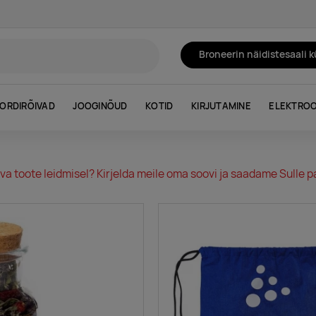
Broneerin näidistesaali 
ORDIRÕIVAD
JOOGINÕUD
KOTID
KIRJUTAMINE
ELEKTROO
va toote leidmisel? Kirjelda meile oma soovi ja saadame Sulle pa