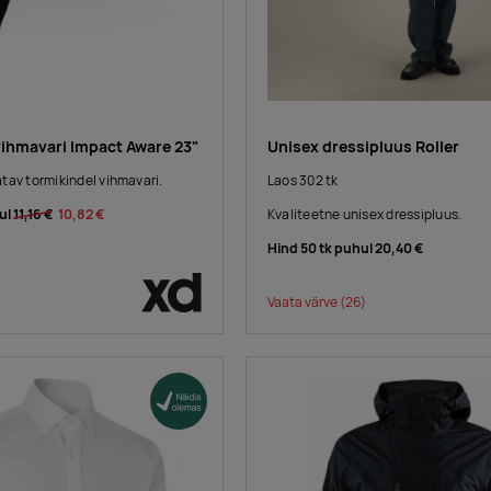
vihmavari Impact Aware 23"
Unisex dressipluus Roller
tav tormikindel vihmavari.
Laos 302 tk
ul
11,16 €
10,82 €
Kvaliteetne unisex dressipluus.
Hind 50 tk puhul
20,40 €
Vaata värve
(26)