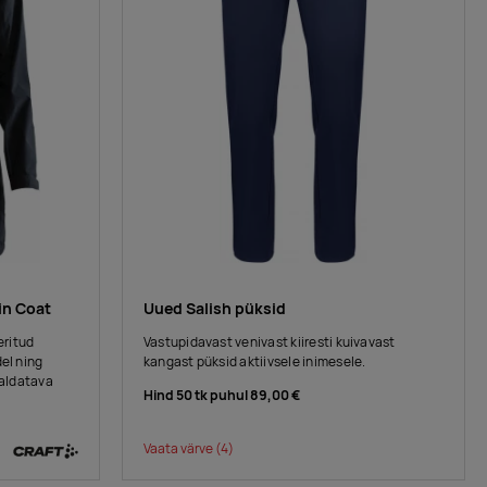
in Coat
Uued Salish püksid
eritud
Vastupidavast venivast kiiresti kuivavast
el ning
kangast püksid aktiivsele inimesele.
maldatava
Hind 50 tk puhul
89,00 €
Vaata värve
(4)