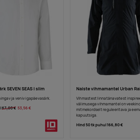
ärk SEVEN SEAS | slim
Naiste vihmamantel Urban Ra
hingav ja veniv igapäevasärk.
Vihmastest linnatänavatest inspire
välimusega vihmamantel on veekind
l
67,00 €
53,56 €
mitmekordselt reguleeritava ja ee
kapuutsiga.
Hind 50 tk puhul
166,80 €