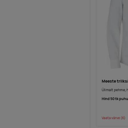
Meeste triiks
Ülimalt pehme, 
Hind 50 tk puhu
Vaata värve
(6)