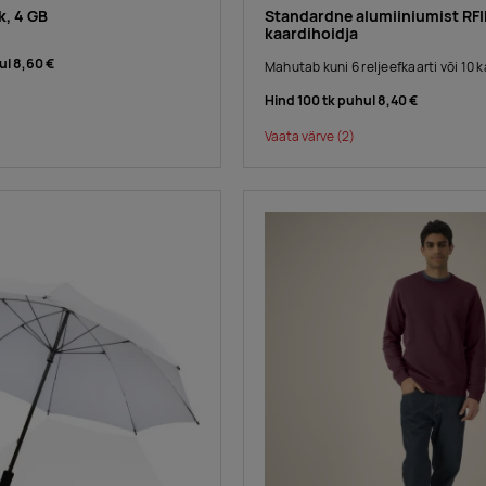
, 4 GB
Standardne alumiiniumist RFI
kaardihoidja
ul
8,60 €
Mahutab kuni 6 reljeefkaarti või 10 k
Hind 100 tk puhul
8,40 €
Vaata värve
(2)