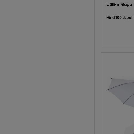
USB-mälupulk
Hind 100 tk puh