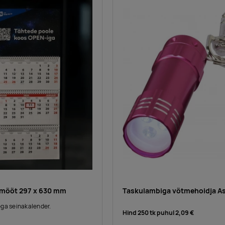
 mõõt 297 x 630 mm
Taskulambiga võtmehoidja A
ga seinakalender.
Hind 250 tk puhul
2,09 €