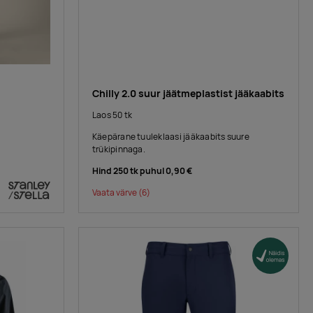
Chilly 2.0 suur jäätmeplastist jääkaabits
Laos 50 tk
Käepärane tuuleklaasi jääkaabits suure
trükipinnaga.
Hind 250 tk puhul
0,90 €
Vaata värve
(6)