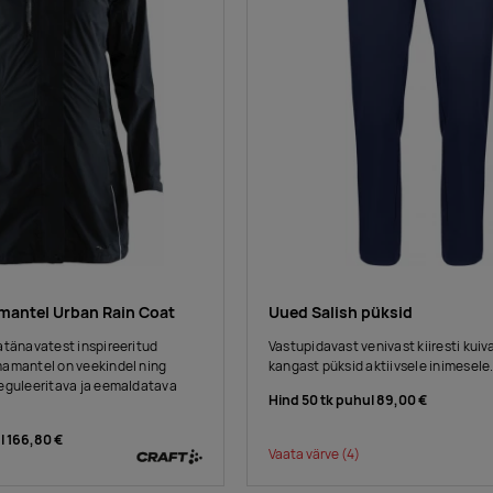
mantel Urban Rain Coat
Uued Salish püksid
atänavatest inspireeritud
Vastupidavast venivast kiiresti kuiv
amantel on veekindel ning
kangast püksid aktiivsele inimesele
eguleeritava ja eemaldatava
Hind 50 tk puhul
89,00 €
l
166,80 €
Vaata värve
(4)