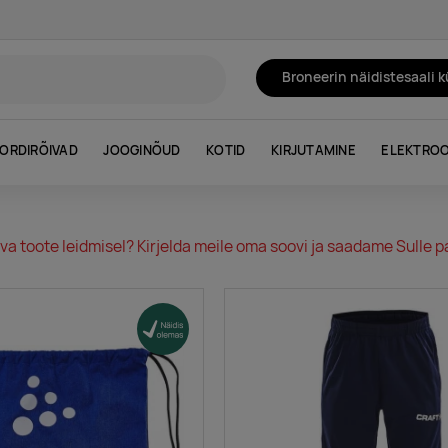
Broneerin näidistesaali 
ORDIRÕIVAD
JOOGINÕUD
KOTID
KIRJUTAMINE
ELEKTROO
va toote leidmisel? Kirjelda meile oma soovi ja saadame Sulle pa