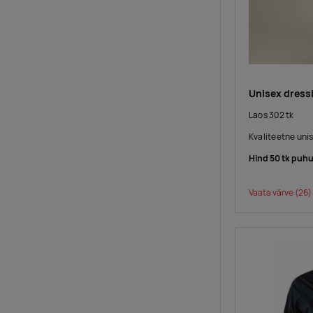
Unisex dressi
Laos 302 tk
Kvaliteetne unis
Hind 50 tk puhu
Vaata värve
(26)