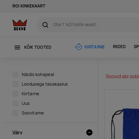
ROI KINKEKAART
RIIDED
SP
KIIRTARNE
KÕIK TOOTED
Näidis kohapeal
Soovid abi sobi
Loodusega tasakaalus
Kiirtarne
Uus
Soovitame
Värv