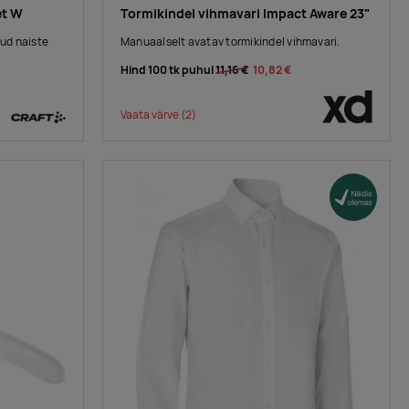
et W
Tormikindel vihmavari Impact Aware 23"
ud naiste
Manuaalselt avatav tormikindel vihmavari.
Hind 100 tk puhul
11,16 €
10,82 €
Vaata värve
(2)