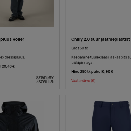
pluus Roller
Chilly 2.0 suur jäätmeplastist
Laos 50 tk
ex dressipluus.
Käepärane tuuleklaasi jääkaabits s
trükipinnaga.
l
20,40 €
Hind 250 tk puhul
0,90 €
Vaata värve
(6)