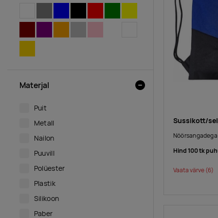
VALGE
HALL
SININE
MUST
PUNANE
ROHELINE
KOLLANE
PRUUN
LILLA
ORANŽ
HÕBEDANE
ROOSA
MITMEVÄRVILINE
LÄBIPAISTEV
KULDNE
Materjal
Puit
Sussikott/se
Metall
Nöörsangadega 
Nailon
Hind 100 tk puh
Puuvill
Polüester
Vaata värve
(6)
Plastik
Silikoon
Paber