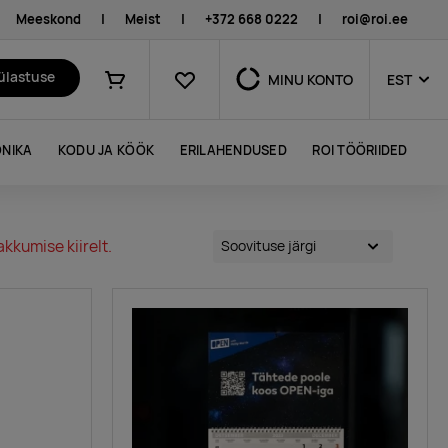
Meeskond
|
Meist
|
+372 668 0222
|
roi@roi.ee
Lemmikud
külastuse
MINU KONTO
EST
Ostukorv
NIKA
KODU JA KÖÖK
ERILAHENDUSED
ROI TÖÖRIIDED
kkumise kiirelt.