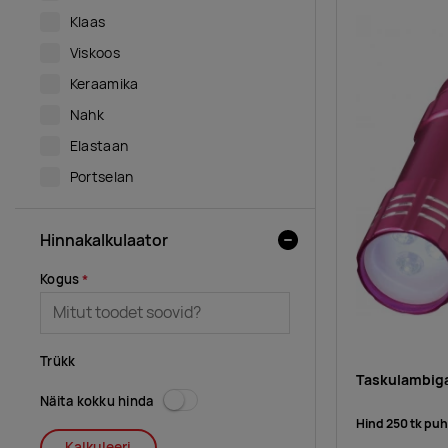
Klaas
Viskoos
Keraamika
Nahk
Elastaan
Portselan
Hinnakalkulaator
Kogus
Trükk
Taskulambiga
Näita kokku hinda
Hind 250 tk pu
Kalkuleeri