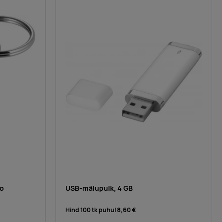
ao
USB-mälupulk, 4 GB
Hind 100 tk puhul
8,60 €