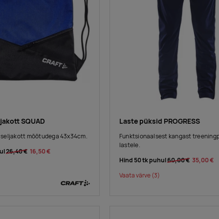
ljakott SQUAD
Laste püksid PROGRESS
seljakott mõõtudega 43x34cm.
Funktsionaalsest kangast treening
lastele.
ul
26,40 €
16,50 €
Hind 50 tk puhul
60,00 €
35,00 €
Vaata värve
(3)