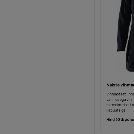
Naiste vihma
Vihmastest linn
välimusega vihm
mitmekordselt r
kapuutsiga.
Hind 50 tk puhu