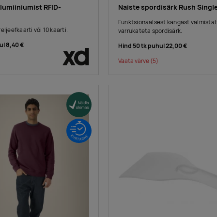
lumiiniumist RFID-
Naiste spordisärk Rush Singl
Funktsionaalsest kangast valmistat
ljeefkaarti või 10 kaarti.
varrukateta spordisärk.
ul
8,40 €
Hind 50 tk puhul
22,00 €
Vaata värve
(5)