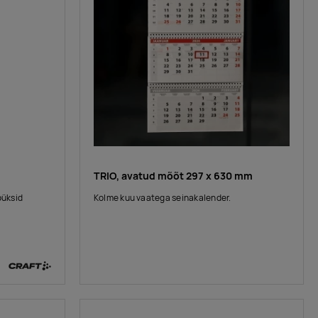
TRIO, avatud mõõt 297 x 630 mm
püksid
Kolme kuu vaatega seinakalender.