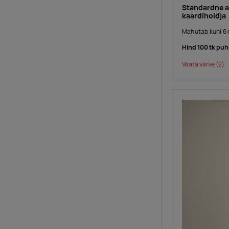
Standardne a
kaardihoidja
Mahutab kuni 6 re
Hind 100 tk puh
Vaata värve
(2)