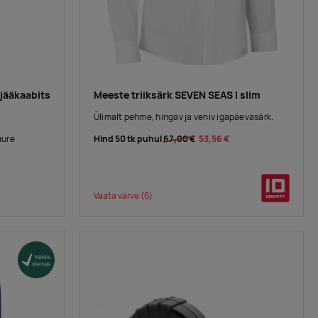
 jääkaabits
Meeste triiksärk SEVEN SEAS | slim
Ülimalt pehme, hingav ja veniv igapäevasärk.
Hind 50 tk puhul
67,00 €
53,56 €
uure
Vaata värve
(6)