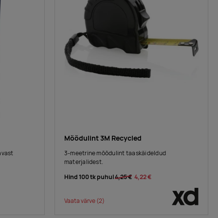
Mõõdulint 3M Recycled
avast
3-meetrine mõõdulint taaskäideldud
.
materjalidest.
Hind 100 tk puhul
4,25 €
4,22 €
Vaata värve
(2)