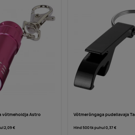
 võtmehoidja Astro
Võtmerõngaga pudeliavaja T
hul
2,09 €
Hind 500 tk puhul
0,37 €